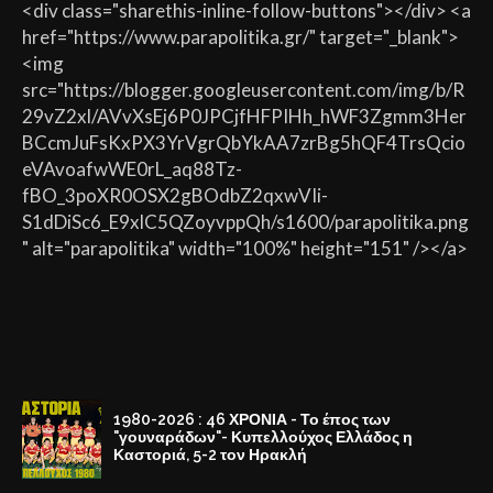
<div class="sharethis-inline-follow-buttons"></div> <a
href="https://www.parapolitika.gr/" target="_blank">
<img
src="https://blogger.googleusercontent.com/img/b/R
29vZ2xl/AVvXsEj6P0JPCjfHFPIHh_hWF3Zgmm3Her
BCcmJuFsKxPX3YrVgrQbYkAA7zrBg5hQF4TrsQcio
eVAvoafwWE0rL_aq88Tz-
fBO_3poXR0OSX2gBOdbZ2qxwVIi-
S1dDiSc6_E9xlC5QZoyvppQh/s1600/parapolitika.png
" alt="parapolitika" width="100%" height="151" /></a>
1980-2026 : 46 ΧΡΟΝΙΑ - Το έπος των
"γουναράδων"- Κυπελλούχος Ελλάδος η
Καστοριά, 5-2 τον Ηρακλή