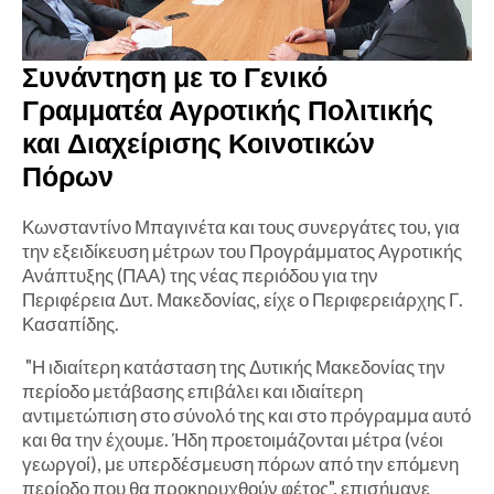
Συνάντηση με το Γενικό
Γραμματέα Αγροτικής Πολιτικής
και Διαχείρισης Κοινοτικών
Πόρων
Κωνσταντίνο Μπαγινέτα και τους συνεργάτες του, για
την εξειδίκευση μέτρων του Προγράμματος Αγροτικής
Ανάπτυξης (ΠΑΑ) της νέας περιόδου για την
Περιφέρεια Δυτ. Μακεδονίας, είχε ο Περιφερειάρχης Γ.
Κασαπίδης.
"Η ιδιαίτερη κατάσταση της Δυτικής Μακεδονίας την
περίοδο μετάβασης επιβάλει και ιδιαίτερη
αντιμετώπιση στο σύνολό της και στο πρόγραμμα αυτό
και θα την έχουμε. Ήδη προετοιμάζονται μέτρα (νέοι
γεωργοί), με υπερδέσμευση πόρων από την επόμενη
περίοδο που θα προκηρυχθούν φέτος",
επισήμανε