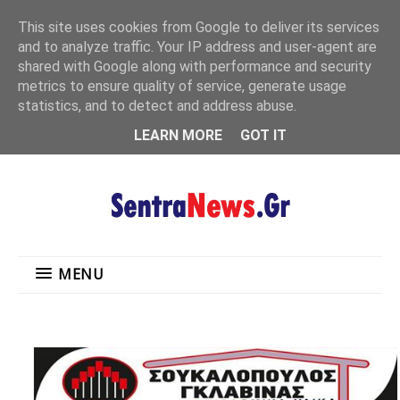
"
This site uses cookies from Google to deliver its services
MENU
and to analyze traffic. Your IP address and user-agent are
shared with Google along with performance and security
metrics to ensure quality of service, generate usage
statistics, and to detect and address abuse.
LEARN MORE
GOT IT
MENU