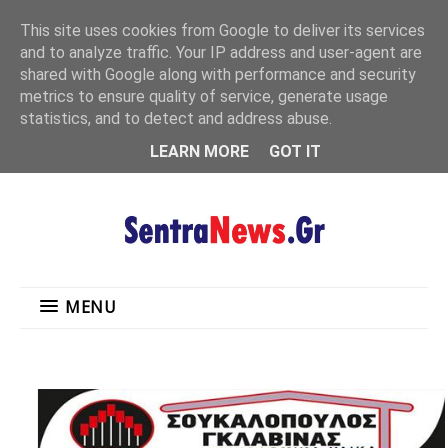
"
This site uses cookies from Google to deliver its services
MENU
and to analyze traffic. Your IP address and user-agent are
shared with Google along with performance and security
metrics to ensure quality of service, generate usage
statistics, and to detect and address abuse.
LEARN MORE
GOT IT
MENU