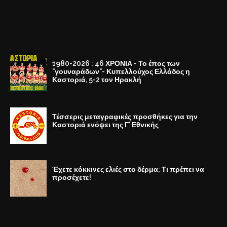
1980-2026 : 46 ΧΡΟΝΙΑ - Το έπος των
"γουναράδων"- Κυπελλούχος Ελλάδος η
Καστοριά, 5-2 τον Ηρακλή
Τέσσερις μεταγραφικές προσθήκες για την
Καστοριά ενόψει της Γ' Εθνικής
Έχετε κόκκινες ελιές στο δέρμα; Τι πρέπει να
προσέχετε!