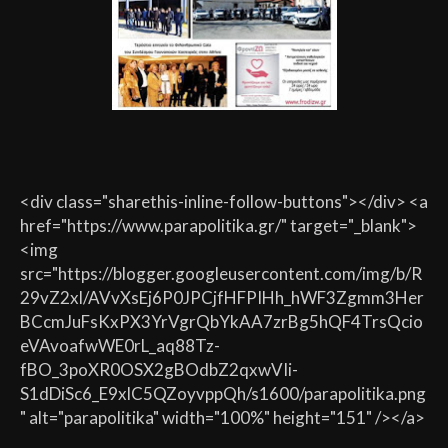
<div class="sharethis-inline-follow-buttons"></div> <a
href="https://www.parapolitika.gr/" target="_blank">
<img
src="https://blogger.googleusercontent.com/img/b/R
29vZ2xl/AVvXsEj6P0JPCjfHFPIHh_hWF3Zgmm3Her
BCcmJuFsKxPX3YrVgrQbYkAA7zrBg5hQF4TrsQcio
eVAvoafwWE0rL_aq88Tz-
fBO_3poXR0OSX2gBOdbZ2qxwVIi-
S1dDiSc6_E9xlC5QZoyvppQh/s1600/parapolitika.png
" alt="parapolitika" width="100%" height="151" /></a>