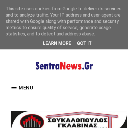
"
This site uses cookies from Google to deliver its services
MENU
and to analyze traffic. Your IP address and user-agent are
shared with Google along with performance and security
metrics to ensure quality of service, generate usage
statistics, and to detect and address abuse.
LEARN MORE
GOT IT
MENU