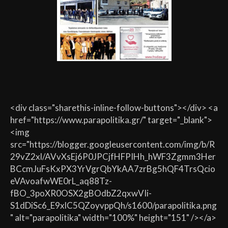
<div class="sharethis-inline-follow-buttons"></div> <a
href="https://www.parapolitika.gr/" target="_blank">
<img
src="https://blogger.googleusercontent.com/img/b/R
29vZ2xl/AVvXsEj6P0JPCjfHFPIHh_hWF3Zgmm3Her
BCcmJuFsKxPX3YrVgrQbYkAA7zrBg5hQF4TrsQcio
eVAvoafwWE0rL_aq88Tz-
fBO_3poXR0OSX2gBOdbZ2qxwVIi-
S1dDiSc6_E9xlC5QZoyvppQh/s1600/parapolitika.png
" alt="parapolitika" width="100%" height="151" /></a>