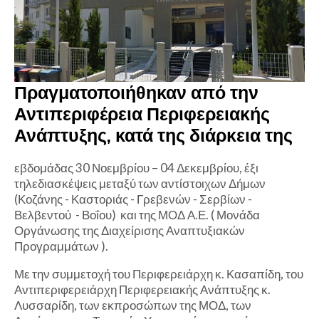
Πραγματοποιήθηκαν από την
Αντιπεριφέρεια Περιφερειακής
Ανάπτυξης, κατά της διάρκεια της
εβδομάδας 30 Νοεμβρίου – 04 Δεκεμβρίου, έξι
τηλεδιασκέψεις μεταξύ των αντίστοιχων Δήμων
(Κοζάνης - Καστοριάς - Γρεβενών - Σερβίων -
Βελβεντού - Βοΐου) και της ΜΟΔ Α.Ε. ( Μονάδα
Οργάνωσης της Διαχείρισης Αναπτυξιακών
Προγραμμάτων ).
Με την συμμετοχή του Περιφερειάρχη κ. Κασαπίδη, του
Αντιπεριφερειάρχη Περιφερειακής Ανάπτυξης κ.
Λυσσαρίδη, των εκπροσώπων της ΜΟΔ, των