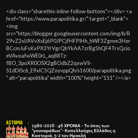
<div class="sharethis-inline-follow-buttons"></div> <a
href="https://www.parapolitika.gr/" target="_blank">
<img
src="https://blogger.googleusercontent.com/img/b/R
29vZ2xl/AVvXsEj6P0JPCjfHFPIHh_hWF3Zgmm3Her
BCcmJuFsKxPX3YrVgrQbYkAA7zrBg5hQF4TrsQcio
eVAvoafwWE0rL_aq88Tz-
fBO_3poXR0OSX2gBOdbZ2qxwVIi-
S1dDiSc6_E9xlC5QZoyvppQh/s1600/parapolitika.png
" alt="parapolitika" width="100%" height="151" /></a>
1980-2026 : 46 ΧΡΟΝΙΑ - Το έπος των
"γουναράδων"- Κυπελλούχος Ελλάδος η
Καστοριά, 5-2 τον Ηρακλή