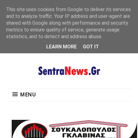
"
This site uses cookies from Google to deliver its services
MENU
and to analyze traffic. Your IP address and user-agent are
shared with Google along with performance and security
metrics to ensure quality of service, generate usage
statistics, and to detect and address abuse.
LEARN MORE
GOT IT
MENU