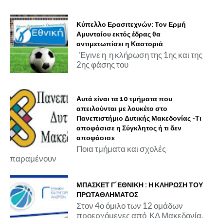
Κύπελλο Ερασιτεχνών: Τον Ερμή
Αμυνταίου εκτός έδρας θα
αντιμετωπίσει η Καστοριά
Έγινε η η κλήρωση της 1ης και της
2ης φάσης του
Αυτά είναι τα 10 τμήματα που
απειλούνται με λουκέτο στο
Πανεπιστήμιο Δυτικής Μακεδονίας -Τι
αποφάσισε η Σύγκλητος ή τι δεν
αποφάσισε
Ποια τμήματα και σχολές
παραμένουν
ΜΠΑΣΚΕΤ Γ΄ΕΘΝΙΚΗ : Η ΚΛΗΡΩΣΗ ΤΟΥ
ΠΡΩΤΑΘΛΗΜΑΤΟΣ
Στον 4ο όμιλο των 12 ομάδων
προερχόμενες από ΚΔ Μακεδονία,