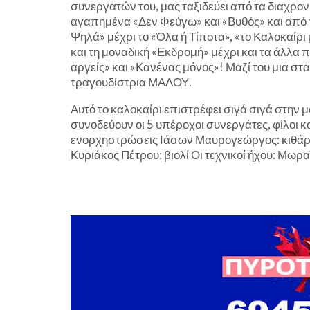
συνεργατών του, μας ταξιδεύει από τα διαχρον
αγαπημένα «Δεν Φεύγω» και «Βυθός» και από τ
Ψηλά» μέχρι το «Όλα ή Τίποτα», «το Καλοκαίρι
και τη μοναδική «Εκδρομή» μέχρι και τα άλλ
αργείς» και «Κανένας μόνος»! Μαζί του μια στα
τραγουδίστρια ΜΑΛΟΥ.
Αυτό το καλοκαίρι επιστρέφει σιγά σιγά στην 
συνοδεύουν οι 5 υπέροχοι συνεργάτες, φίλοι κ
ενορχηστρώσεις Ιάσων Μαυρογεώργος: κιθάρε
Κυριάκος Πέτρου: βιολί Οι τεχνικοί ήχου: Μωρ