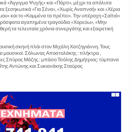
ικά «Άγγιγμα Ψυχής» και «Πάρτι», μέχρι τα απόλυτα
α ξεσηκωτικά «Για Σένα», «Χωρίς Αναπνοή» και «Χέρια
 μου» και το «Κομμένα τα πρέπει». Την υπέροχη «Σαϊτιά»
α πρόσφατα αγαπημένα τραγούδια «Χορεύω», «Μην
θερή τα τελευταία χρόνια συνεργάτης και εξαιρετική
μουσική σκηνή πλάι στον Μιχάλη Χατζηγιάννη. Τους
αι μουσικοί. Σόλωνας Αποστολάκης : πλήκτρα ,
ς Σπύρος Μάζης : μπάσο Τσόλης Δημήτριος: τύμπανα
αΐτης Αντώνης και Συκιανάκης Σταύρος