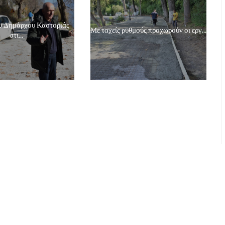
υ Δημάρχου Καστοριάς
Με ταχείς ρυθμούς προχωρούν οι εργ...
στι...