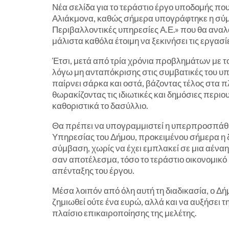
Νέα σελίδα για το τεράστιο έργο υποδομής που
Αλιάκμονα, καθώς σήμερα υπογράφτηκε η σύμ
Περιβαλλοντικές υπηρεσίες Α.Ε.» που θα αναλ
μάλιστα καθόλα έτοιμη να ξεκινήσει τις εργασί
Έτσι, μετά από τρία χρόνια προβλημάτων με τ
λόγω μη ανταπόκρισης στις συμβατικές του υ
παίρνει σάρκα και οστά, βάζοντας τέλος στα 
θωρακίζοντας τις ιδιωτικές και δημόσιες περι
καθοριστικά το δασύλλιο.
Θα πρέπει να υπογραμμιστεί η υπερπροσπάθει
Υπηρεσίας του Δήμου, προκειμένου σήμερα η δ
σύμβαση, χωρίς να έχει εμπλακεί σε μια αέναη
σαν αποτέλεσμα, τόσο το τεράστιο οικονομικό κ
απένταξης του έργου.
Μέσα λοιπόν από όλη αυτή τη διαδικασία, ο Δ
ζημιωθεί ούτε ένα ευρώ, αλλά και να αυξήσει 
πλαίσιο επικαιροποίησης της μελέτης.