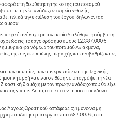
 αφορά στη διευθέτηση της κοίτης του ποταμού
βαση με τη νέα ανάδοχο εταιρεία «Θαλής
άβει τελικά την εκτέλεση του έργου, δηλώνοντας
ες άμεσα.
ον αρχικό ανάδοχο με τον οποίο διαλύθηκε η σύμβαση
ποχρεώσεις, το έργο ορόσημο ύψους 12.387.000 €
πλημμυρικά φαινόμενα του ποταμού Αλιάκμονα,
ουσίες της συγκεκριμένης περιοχής και αναβαθμίζοντας
α των αιρετών, των συνεργατών και της Τεχνικής
ημοτική αρχή να είναι σε θέση να υπογράψει τη νέα
 δικαστική διαμάχη με τον πρώην ανάδοχο που θα είχε
όστος για τον Δήμο, όσο και τον τεράστιο κίνδυνο
ήμος Άργους Ορεστικού κατάφερε όχι μόνο να μη
τη χρηματοδότηση του έργου κατά 687.000 €, στο