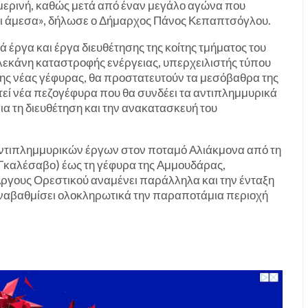
μερινή, καθώς μετά από έναν μεγάλο αγώνα που
ει άμεσα», δήλωσε ο Δήμαρχος Πάνος Κεπαπτσόγλου.
έργα και έργα διευθέτησης της κοίτης τμήματος του
λεκάνη καταστροφής ενέργειας, υπερχειλιστής τύπου
ης νέας γέφυρας, θα προστατευτούν τα μεσόβαθρα της
εί νέα πεζογέφυρα που θα συνδέει τα αντιπλημμυρικά
ια τη διευθέτηση και την ανακατασκευή του
 αντιπλημμυρικών έργων στον ποταμό Αλιάκμονα από τη
καλέσαβο) έως τη γέφυρα της Αμμουδάρας,
ργους Ορεστικού αναμένει παράλληλα και την ένταξη
αναβαθμίσει ολοκληρωτικά την παραποτάμια περιοχή