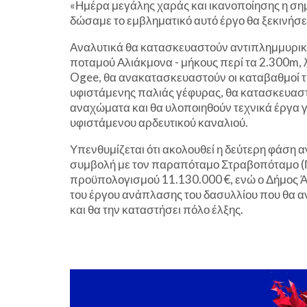
«Ημέρα μεγάλης χαράς και ικανοποίησης η ση
δώσαμε το εμβληματικό αυτό έργο θα ξεκινήσ
Αναλυτικά θα κατασκευαστούν αντιπλημμυρικά 
ποταμού Αλιάκμονα - μήκους περί τα 2.300m, 
Ogee, θα ανακατασκευαστούν οι καταβαθμοί τ
υφιστάμενης παλιάς γέφυρας, θα κατασκευαστ
αναχώματα και θα υλοποιηθούν τεχνικά έργα γ
υφιστάμενου αρδευτικού καναλιού.
Υπενθυμίζεται ότι ακολουθεί η δεύτερη φάση
συμβολή με τον παραπόταμο Στραβοπόταμο (Γ
προϋπολογισμού 11.130.000 €, ενώ ο Δήμος Ά
του έργου ανάπλασης του δασυλλίου που θα 
και θα την καταστήσει πόλο έλξης.