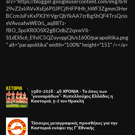
src="https://blogger.googleusercontent.com/img/b/R
29vZ2xl/AVvXsEj6P0JPCjfHFPIHh_hWF3Zgmm3Her
BCcmJuFsKxPX3YrVgrQbYkAA7zrBg5hQF4TrsQcio
eVAvoafwWE0rL_aq88Tz-
fBO_3poXR0OSX2gBOdbZ2qxwVIi-
S1dDiSc6_E9xlC5QZoyvppQh/s1600/parapolitika.png
" alt="parapolitika" width="100%" height="151" /></a>
1980-2026 : 46 ΧΡΟΝΙΑ - Το έπος των
"γουναράδων"- Κυπελλούχος Ελλάδος η
Καστοριά, 5-2 τον Ηρακλή
Τέσσερις μεταγραφικές προσθήκες για την
Καστοριά ενόψει της Γ' Εθνικής