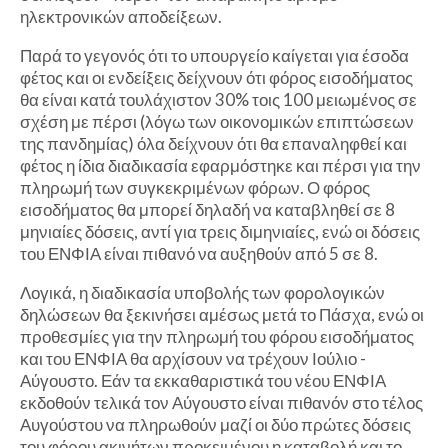
ηλεκτρονικών αποδείξεων.
Παρά το γεγονός ότι το υπουργείο καίγεται για έσοδα
φέτος και οι ενδείξεις δείχνουν ότι φόρος εισοδήματος
θα είναι κατά τουλάχιστον 30% τοις 100 μειωμένος σε
σχέση με πέρσι (λόγω των οικονομικών επιπτώσεων
της πανδημίας) όλα δείχνουν ότι θα επαναληφθεί και
φέτος η ίδια διαδικασία εφαρμόστηκε και πέρσι για την
πληρωμή των συγκεκριμένων φόρων. Ο φόρος
εισοδήματος θα μπορεί δηλαδή να καταβληθεί σε 8
μηνιαίες δόσεις, αντί για τρεις διμηνιαίες, ενώ οι δόσεις
του ΕΝΦΙΑ είναι πιθανό να αυξηθούν από 5 σε 8.
Λογικά, η διαδικασία υποβολής των φορολογικών
δηλώσεων θα ξεκινήσει αμέσως μετά το Πάσχα, ενώ οι
προθεσμίες για την πληρωμή του φόρου εισοδήματος
και του ΕΝΦΙΑ θα αρχίσουν να τρέχουν Ιούλιο -
Αύγουστο. Εάν τα εκκαθαριστικά του νέου ΕΝΦΙΑ
εκδοθούν τελικά τον Αύγουστο είναι πιθανόν στο τέλος
Αυγούστου να πληρωθούν μαζί οι δύο πρώτες δόσεις
του φόρου ακινήτων προκειμένου η καταβολή και το