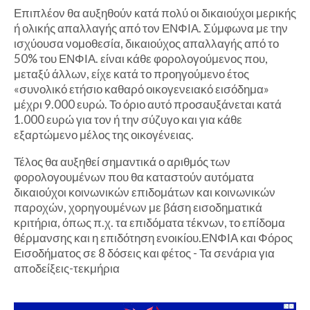
Επιπλέον θα αυξηθούν κατά πολύ οι δικαιούχοι μερικής
ή ολικής απαλλαγής από τον ΕΝΦΙΑ. Σύμφωνα με την
ισχύουσα νομοθεσία, δικαιούχος απαλλαγής από το
50% του ΕΝΦΙΑ. είναι κάθε φορολογούμενος που,
μεταξύ άλλων, είχε κατά το προηγούμενο έτος
«συνολικό ετήσιο καθαρό οικογενειακό εισόδημα»
μέχρι 9.000 ευρώ. Το όριο αυτό προσαυξάνεται κατά
1.000 ευρώ για τον ή την σύζυγο και για κάθε
εξαρτώμενο μέλος της οικογένειας.
Τέλος θα αυξηθεί σημαντικά ο αριθμός των
φορολογουμένων που θα καταστούν αυτόματα
δικαιούχοι κοινωνικών επιδομάτων και κοινωνικών
παροχών, χορηγουμένων με βάση εισοδηματικά
κριτήρια, όπως π.χ. τα επιδόματα τέκνων, το επίδομα
θέρμανσης και η επιδότηση ενοικίου.ΕΝΦΙΑ και Φόρος
Εισοδήματος σε 8 δόσεις και φέτος - Τα σενάρια για
αποδείξεις-τεκμήρια