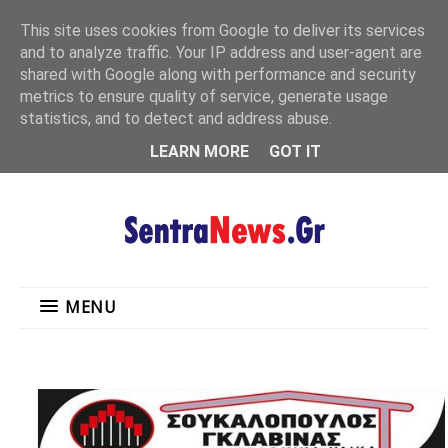
"
This site uses cookies from Google to deliver its services
MENU
and to analyze traffic. Your IP address and user-agent are
shared with Google along with performance and security
metrics to ensure quality of service, generate usage
statistics, and to detect and address abuse.
LEARN MORE
GOT IT
MENU