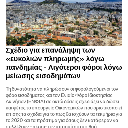
Σχέδιο για επανάληψη των
«ευκολιών πληρωμής» λόγω
πανδημίας - Λιγότεροι φόροι λόγω
μείωσης εισοδημάτων
Τη δυνατότητα να πληρώσουν οι φορολογούμενοι τον
φόρο εισοδήματος και τον Ενιαίο Φόρο Ιδιοκτησίας
Ακινήτων (ΕΝΦΙΑ) σε οκτώ δόσεις σχεδιάζει να δώσει
και φέτος το υπουργείο Οικονομικών που οριστικοποιεί
επίσης τα σχέδια για το πως θα ισχύουν τα τεκμήρια για
το 2020 και τα πρόστιμα για όσους δεν κατάφεραν να
συλλέξουν –πέρσι- τον απαραίτητο αριθμό