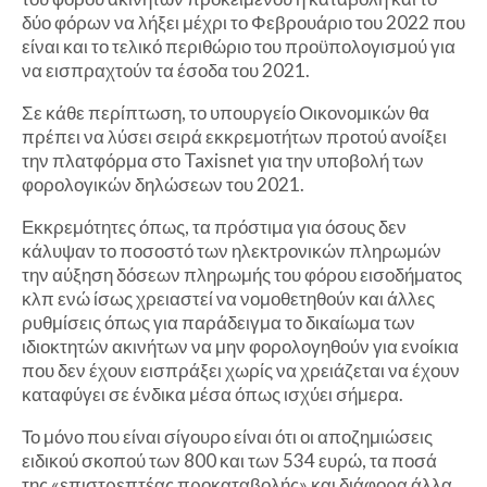
δύο φόρων να λήξει μέχρι το Φεβρουάριο του 2022 που
είναι και το τελικό περιθώριο του προϋπολογισμού για
να εισπραχτούν τα έσοδα του 2021.
Σε κάθε περίπτωση, το υπουργείο Οικονομικών θα
πρέπει να λύσει σειρά εκκρεμοτήτων προτού ανοίξει
την πλατφόρμα στο Taxisnet για την υποβολή των
φορολογικών δηλώσεων του 2021.
Εκκρεμότητες όπως, τα πρόστιμα για όσους δεν
κάλυψαν το ποσοστό των ηλεκτρονικών πληρωμών
την αύξηση δόσεων πληρωμής του φόρου εισοδήματος
κλπ ενώ ίσως χρειαστεί να νομοθετηθούν και άλλες
ρυθμίσεις όπως για παράδειγμα το δικαίωμα των
ιδιοκτητών ακινήτων να μην φορολογηθούν για ενοίκια
που δεν έχουν εισπράξει χωρίς να χρειάζεται να έχουν
καταφύγει σε ένδικα μέσα όπως ισχύει σήμερα.
Το μόνο που είναι σίγουρο είναι ότι οι αποζημιώσεις
ειδικού σκοπού των 800 και των 534 ευρώ, τα ποσά
της «επιστρεπτέας προκαταβολής» και διάφορα άλλα