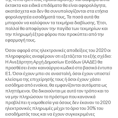
έκτακτα και ειδικά επιδόματα θα είναι αφορολόγητα,
ακατάσχετα και δεν θα συνυπολογίζονται στα ετήσια
φορολογητέα εισοδήματά τους, Τα ποσά αυτά θα
μπορούν να καλύψουν τα τεκμήρια διαβίωσης. Έτσι,
πολλοί θα αποφύγουν την παγίδα των τεκμηρίων και
την πληρωμή έξτρα φόρου που προκύπτει από την
εφαρμογή τους.
Όσον αφορά στις ηλεκτρονικές αποδείξεις του 2020 οι
πληροφορίες αναφέρουν οτι εξετάζεται το εξής σχέδιο:
Η Ανεξάρτητη Αρχή Δημοσίων Εσόδων (ΑΑΔΕ) θα
προσθέσει έναν καινούργιο κωδικό στο βασικό έντυπο
Ε1. Όσοι έχουν μπει σε αναστολή, όσοι έχουν υποστεί
κλείσιμο της επιχείρησής τους ή όσοι έχουν χάσει
εισόδημα από ενοίκια, θα εμφανίζονται αυτόματα ως
πληττόμενοι. Θα δικαιούνται με αυτό τον τρόπο και το
να μην πληρώσουν το πρόστιμο που κανονικά
προβλέπει η νομοθεσία για όσους δεν έκαναν το 2020
ηλεκτρονικές πληρωμές μέχρι το όριο του 30% του
εισοδήματός τους και να έχουν συγκεκριμένες