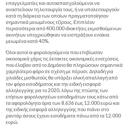
επαγγελματίες και αυτοαπασχολούμενοι να
αναστείλουν τη λειτουργία τους, ή να υπολειτουργούν
κατά τη διάρκεια των οποίων πραγματοποίησαν
σημαντικά μειωμένους τζίρους. Επιπλέον
περισσότεροι από 400.000 ιδιοκτήτες εκμισθούμενων
ακινήτων υποχρεώθηκαν να εισπράξουν ενοίκια
μειωμένα κατά 40%.
Όλοι αυτοί οι φορολογούμενοι που επιβίωσαν
οικονομικά χάρις τις έκτακτες οικονομικές ενισχύσεις
που έλαβαν από το Δημόσιο θα πληρώσουν σημαντικά
χαμηλότερο φόρο σε σχέση με πέρυσι. Δηλαδή για
χιλιάδες μισθωτούς θα υπάρξει ολική απαλλαγή από
τον φόρο εισοδήματος και την ειδική εισφορά
αλληλεγγύης για το 2020, λόγω της πτώσης των
ετήσιων φορολογητέων εισοδημάτων τους κάτω από
τα αφορολόγητα όρια των 8.636 έως 12.000 ευρώ και
της ειδικής εισφορά αλληλεγγύης που πιάνει στο
ραντάρ όσους έχουν εισοδήματα πάνω από τα 12.000
ευρώ.