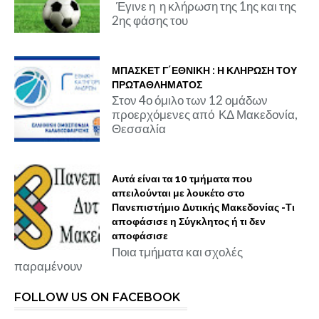
Έγινε η η κλήρωση της 1ης και της
2ης φάσης του
ΜΠΑΣΚΕΤ Γ΄ΕΘΝΙΚΗ : Η ΚΛΗΡΩΣΗ ΤΟΥ
ΠΡΩΤΑΘΛΗΜΑΤΟΣ
Στον 4ο όμιλο των 12 ομάδων
προερχόμενες από ΚΔ Μακεδονία,
Θεσσαλία
Αυτά είναι τα 10 τμήματα που
απειλούνται με λουκέτο στο
Πανεπιστήμιο Δυτικής Μακεδονίας -Τι
αποφάσισε η Σύγκλητος ή τι δεν
αποφάσισε
Ποια τμήματα και σχολές
παραμένουν
FOLLOW US ON FACEBOOK