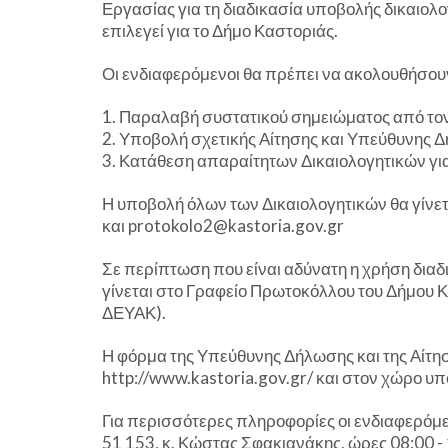
Εργασίας για τη διαδικασία υποβολής δικαιολ
επιλεγεί για το Δήμο Καστοριάς.
Οι ενδιαφερόμενοι θα πρέπει να ακολουθήσο
1.
Παραλαβή συστατικού σημειώματος από τ
2.
Υποβολή σχετικής Αίτησης και Υπεύθυνης 
3.
Κατάθεση απαραίτητων Δικαιολογητικών για 
Η υποβολή όλων των Δικαιολογητικών θα γίνετ
και protokolo2@kastoria.gov.gr
Σε περίπτωση που είναι αδύνατη η χρήση διαδ
γίνεται στο Γραφείο Πρωτοκόλλου του Δήμου Κ
ΔΕΥΑΚ).
Η φόρμα της Υπεύθυνης Δήλωσης και της Αίτησ
http://www.kastoria.gov.gr/ και στον χώρο υ
Για περισσότερες πληροφορίες οι ενδιαφερόμ
51 153, κ. Κώστας Σφακιανάκης, ώρες 08:00 -