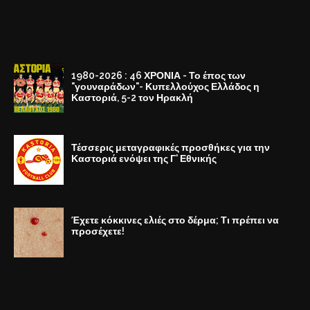
1980-2026 : 46 ΧΡΟΝΙΑ - Το έπος των
"γουναράδων"- Κυπελλούχος Ελλάδος η
Καστοριά, 5-2 τον Ηρακλή
Τέσσερις μεταγραφικές προσθήκες για την
Καστοριά ενόψει της Γ' Εθνικής
Έχετε κόκκινες ελιές στο δέρμα; Τι πρέπει να
προσέχετε!