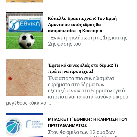
Κύπελλο Ερασιτεχνών: Τον Ερμή
Αμυνταίου εκτός έδρας θα
αντιμετωπίσει η Καστοριά
Έγινε η η κλήρωση της 1ης και της
2ης φάσης του
Έχετε κόκκινες ελιές στο δέρμα; Τι
πρέπει να προσέχετε!
Ένα από τα πιο συνηθισμένα
ευρήματα στο δέρμα των
εξεταζόμενων στο δερματολογικό
ιατρείο είναι τα κατά κανόνα μικρού
μεγέθους κόκκινα ...
ΜΠΑΣΚΕΤ Γ΄ΕΘΝΙΚΗ : Η ΚΛΗΡΩΣΗ ΤΟΥ
ΠΡΩΤΑΘΛΗΜΑΤΟΣ
Στον 4ο όμιλο των 12 ομάδων