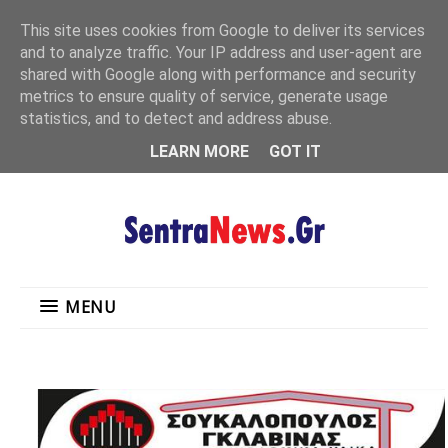
"
This site uses cookies from Google to deliver its services
MENU
and to analyze traffic. Your IP address and user-agent are
shared with Google along with performance and security
metrics to ensure quality of service, generate usage
statistics, and to detect and address abuse.
LEARN MORE
GOT IT
MENU