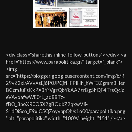
<div class="sharethis-inline-follow-buttons"></div> <a
href="https://www.parapolitika.gr/" target="_blank">
<img
src="https://blogger.googleusercontent.com/img/b/R
29vZ2xl/AVvXsEj6P0JPCjfHFPIHh_hWF3Zgmm3Her
BCcmJuFsKxPX3YrVgrQbYkAA7zrBg5hQF4TrsQcio
eVAvoafwWE0rL_aq88Tz-
fBO_3poXR0OSX2gBOdbZ2qxwVIi-
S1dDiSc6_E9xlC5QZoyvppQh/s1600/parapolitika.png
" alt="parapolitika" width="100%" height="151" /></a>