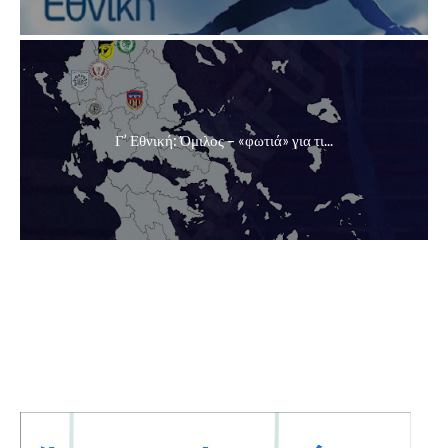
Γ’ Εθνική: Όμιλος – «φωτιά» για τι...