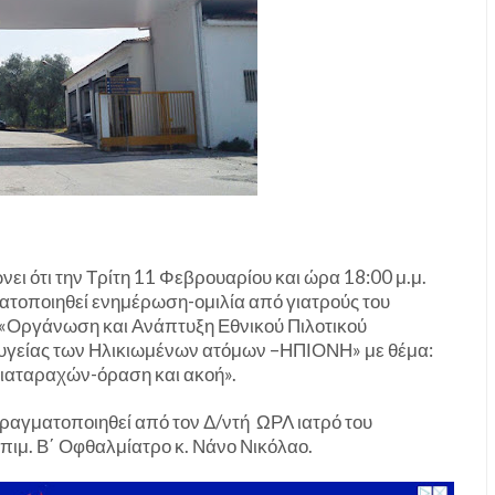
ει ότι την Τρίτη 11 Φεβρουαρίου και ώρα 18:00 μ.μ.
τοποιηθεί ενημέρωση-ομιλία από γιατρούς του
«Οργάνωση και Ανάπτυξη Εθνικού Πιλοτικού
υγείας των Ηλικιωμένων ατόμων –ΗΠΙΟΝΗ» με θέμα:
διαταραχών-όραση και ακοή».
πραγματοποιηθεί από τον Δ/ντή ΩΡΛ ιατρό του
πιμ. Β΄ Οφθαλμίατρο κ. Νάνο Νικόλαο.