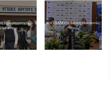
ή Προγραμματικής
Η ΕΥΔΑΜ στη Δυτική Μακεδονία:
Σύμβασης...
Νέος...