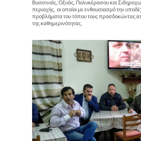
Βυσσινιάς, Οξυάς, Πολυκέρασου και Σιδηροχωρ
περιοχής, οι οποίοι με ενθουσιασμό την υποδ
προβλήματα του τόπου τους προσδοκώντας από
της καθημερινότητας.