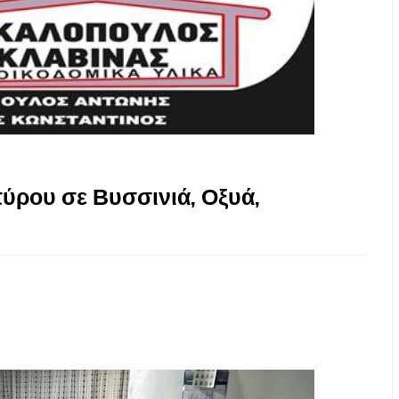
ύρου σε Βυσσινιά, Οξυά,