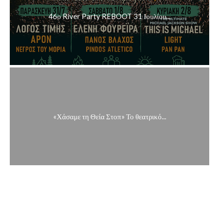
46ο River Party REBOOT 31 Ιουλίου...
«Χάσαμε τη Θεία Στοπ» Το θεατρικό...