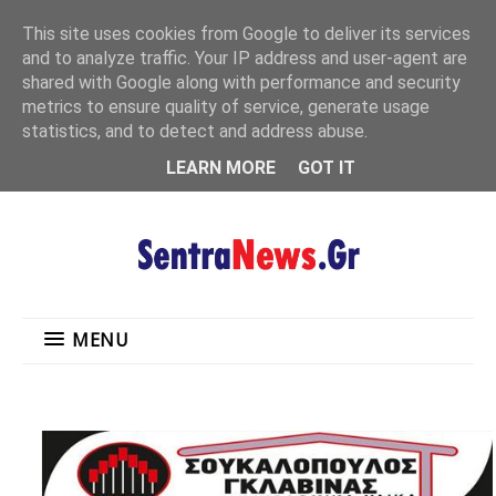
"
This site uses cookies from Google to deliver its services
MENU
and to analyze traffic. Your IP address and user-agent are
shared with Google along with performance and security
metrics to ensure quality of service, generate usage
statistics, and to detect and address abuse.
LEARN MORE
GOT IT
MENU