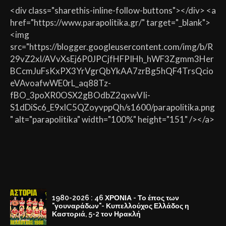
<div class="sharethis-inline-follow-buttons"></div> <a
href="https://www.parapolitika.gr/" target="_blank">
<img
src="https://blogger.googleusercontent.com/img/b/R
29vZ2xl/AVvXsEj6P0JPCjfHFPIHh_hWF3Zgmm3Her
BCcmJuFsKxPX3YrVgrQbYkAA7zrBg5hQF4TrsQcio
eVAvoafwWE0rL_aq88Tz-
fBO_3poXR0OSX2gBOdbZ2qxwVIi-
S1dDiSc6_E9xlC5QZoyvppQh/s1600/parapolitika.png
" alt="parapolitika" width="100%" height="151" /></a>
1980-2026 : 46 ΧΡΟΝΙΑ - Το έπος των
"γουναράδων"- Κυπελλούχος Ελλάδος η
Καστοριά, 5-2 τον Ηρακλή