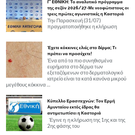
Γ' ΕΘΝΙΚΗ: Το αναλυτικό πρόγραμμα
της σεζόν 2026/27-Με νεοφώτιστους οι
τρεις πρώτες αγωνιστικές η Καστοριά
Την Παρασκευή (31/07)
πραγματοποιήθηκε η κλήρωση
Έχετε κόκκινες ελιές στο δέρμα; Τι
πρέπει να προσέχετε!
Ένα από τα πιο συνηθισμένα
ευρήματα στο δέρμα των
εξεταζόμενων στο δερματολογικό
ιατρείο είναι τα κατά κανόνα μικρού
μεγέθους κόκκινα ...
Κύπελλο Ερασιτεχνών: Τον Ερμή
Αμυνταίου εκτός έδρας θα
αντιμετωπίσει η Καστοριά
Έγινε η η κλήρωση της 1ης και της
2ης φάσης του