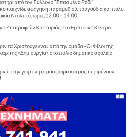
γαστήρι από τον Σύλλογο “Σπασμένο Ρόδι”
ικό παιχνίδι, αφήγηση παραμυθιού, τραγούδια και πολύ
ικία Ντολτσό, ώρες 12:00 – 14:00.
γο Υποτροφιών Καστοριάς στο Εμπορικό Κέντρο
ιν τα Χριστούγεννα» από την ομάδα «Οι Φίλοι της
κάρπης «Δημιουργία» στο παλιό δημοτικό σχολείο
ργά στην γιορτινή ατμόσφαιρα και μας περιμένουν
!