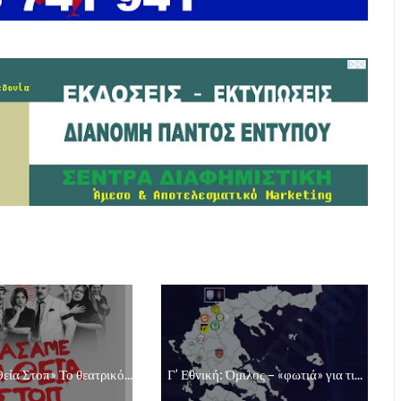
εία Στοπ» Το θεατρικό...
Γ’ Εθνική: Όμιλος – «φωτιά» για τι...