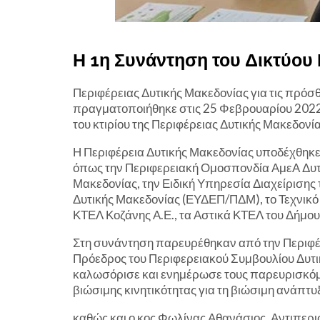
Η 1η Συνάντηση του Δικτύο
Περιφέρειας Δυτικής Μακεδονίας για τις πρό
πραγματοποιήθηκε στις 25 Φεβρουαρίου 2022
του κτιρίου της Περιφέρειας Δυτικής Μακεδονί
Η Περιφέρεια Δυτικής Μακεδονίας υποδέχθηκ
όπως την Περιφερειακή Ομοσπονδία ΑμεΑ Δυτι
Μακεδονίας, την Ειδική Υπηρεσία Διαχείριση
Δυτικής Μακεδονίας (ΕΥΔΕΠ/ΠΔΜ), το Τεχνικό 
ΚΤΕΛ Κοζάνης Α.Ε., τα Αστικά ΚΤΕΛ του Δήμου 
Στη συνάντηση παρευρέθηκαν από την Περιφέρ
Πρόεδρος του Περιφερειακού Συμβουλίου Δυτικ
καλωσόρισε και ενημέρωσε τους παρευρισκόμ
βιώσιμης κινητικότητας για τη βιώσιμη ανάπτυ
καθώς και ο κος Φωλίνας Αθανάσιος, Αντιπερ