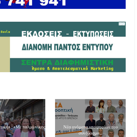
ική» : «Με παλμό νίκης
Νέα ονόματα υποψηφίων του
...
συνδυασμο...