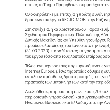
οποίας το Τμήμα Προμηθειών συμμετέχει στην
Ολοκληρώθηκε με επιτυχία η πρώτη συνάντη
δράσεων του έργου REGIO-MOB στην Κοζάνη 
Στη συνέχεια, η κα Χριστοπούλου Παρασκευή,
Σχεδιασμού Περιφερειακής Πολιτικής της Δ/ν
Δυτικής Μακεδονίας και Υπεύθυνη του έργου
προόδου υλοποίησης του έργου από την έναρξ
(31.03.2020), παραθέτοντας επιγραμματικά τι
του έργου τόσο από τους λοιπούς εταίρους όσο
Τέλος, ενημέρωσε τους παρευρισκόμενους γι
Interreg Europe, μέσω της οποίας δόθηκε η 
εντάξουν πρόσθετες δραστηριότητές τους για δ
πρακτικές των μετακινήσεων κατά την περίοδο
Ακολούθησε, παρουσίαση των είκοσι (20) κα
περιορισμένη πρόσκληση) και συγκεκριμένα τη
Ηνωμένου Βασιλείου και Ελλάδας, από την Αν