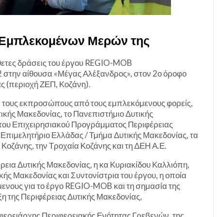
υ Εμπλεκομένων Μερών της
σθετες δράσεις του έργου REGIO-MOB
 στην αίθουσα «Μέγας Αλέξανδρος», στον 2ο όροφο
ας (περιοχή ΖΕΠ, Κοζάνη).
ε τους εκπροσώπους από τους εμπλεκόμενους φορείς,
κής Μακεδονίας, το Πανεπιστήμιο Δυτικής
ς του Επιχειρησιακού Προγράμματος Περιφέρειας
Επιμελητήριο Ελλάδας / Τμήμα Δυτικής Μακεδονίας, τα
Κοζάνης, την Τροχαία Κοζάνης και τη ΔΕΗ Α.Ε.
εια Δυτικής Μακεδονίας, η κα Κυριακίδου Καλλιόπη,
ής Μακεδονίας και Συντονίστρια του έργου, η οποία
ενους για το έργο REGIO-MOB και τη σημασία της
ξη της Περιφέρειας Δυτικής Μακεδονίας,
ιφερειάρχης Περιφερειακής Ενότητας Γρεβενών, της