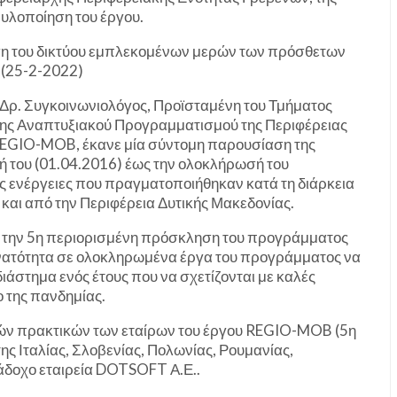
 υλοποίηση του έργου.
ση του δικτύου εμπλεκομένων μερών των πρόσθετων
(25-2-2022)
 Δρ. Συγκοινωνιολόγος, Προϊσταμένη του Τμήματος
σης Αναπτυξιακού Προγραμματισμού της Περιφέρειας
 REGIO-MOB, έκανε μία σύντομη παρουσίαση της
ή του (01.04.2016) έως την ολοκλήρωσή του
ς ενέργειες που πραγματοποιήθηκαν κατά τη διάρκεια
 και από την Περιφέρεια Δυτικής Μακεδονίας.
α την 5η περιορισμένη πρόσκληση του προγράμματος
δυνατότητα σε ολοκληρωμένα έργα του προγράμματος να
ιάστημα ενός έτους που να σχετίζονται με καλές
 της πανδημίας.
λών πρακτικών των εταίρων του έργου REGIO-MOB (5η
ς Ιταλίας, Σλοβενίας, Πολωνίας, Ρουμανίας,
άδοχο εταιρεία DOTSOFT Α.Ε..