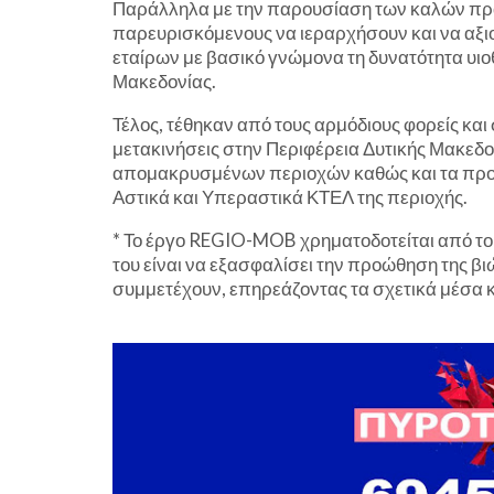
Παράλληλα με την παρουσίαση των καλών πρα
παρευρισκόμενους να ιεραρχήσουν και να αξι
εταίρων με βασικό γνώμονα τη δυνατότητα υιο
Μακεδονίας.
Τέλος, τέθηκαν από τους αρμόδιους φορείς κα
μετακινήσεις στην Περιφέρεια Δυτικής Μακεδ
απομακρυσμένων περιοχών καθώς και τα προ
Αστικά και Υπεραστικά ΚΤΕΛ της περιοχής.
* Το έργο REGIO-MOB χρηματοδοτείται από το
του είναι να εξασφαλίσει την προώθηση της βι
συμμετέχουν, επηρεάζοντας τα σχετικά μέσα κ