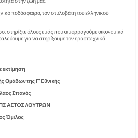
κότητα στην ζωή μας.
χνικό ποδόσφαιρο, τον στυλοβάτη του ελληνικού
ρο, στηρίξτε όλους εμάς που αιμορραγούμε οικονομικά
αλεύουμε για να στηρίξουμε τον ερασιτεχνικό
ε εκτίμηση
ς Ομάδων της Γ’ Εθνικής
όλαος Σπανός
ΓΠΣ ΑΕΤΟΣ ΛΟΥΤΡΩΝ
ος Όμιλος