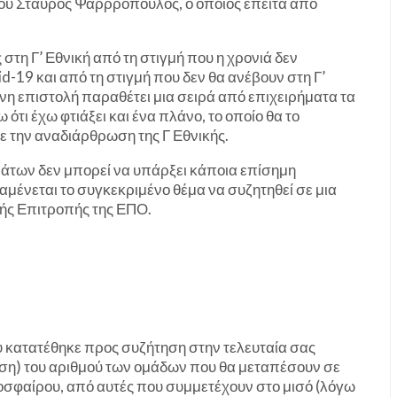
βου Σταύρος Ψαρρρόπουλος, ο οποίος έπειτα από
στη Γ’ Εθνική από τη στιγμή που η χρονιά δεν
d-19 και από τη στιγμή που δεν θα ανέβουν στη Γ’
η επιστολή παραθέτει μια σειρά από επιχειρήματα τα
τι έχω φτιάξει και ένα πλάνο, το οποίο θα το
ε την αναδιάρθρωση της Γ Εθνικής.
των δεν μπορεί να υπάρξει κάποια επίσημη
ένεται το συγκεκριμένο θέμα να συζητηθεί σε μια
κής Επιτροπής της ΕΠΟ.
 κατατέθηκε προς συζήτηση στην τελευταία σας
ση) του αριθμού των ομάδων που θα μεταπέσουν σε
οσφαίρου, από αυτές που συμμετέχουν στο μισό (λόγω