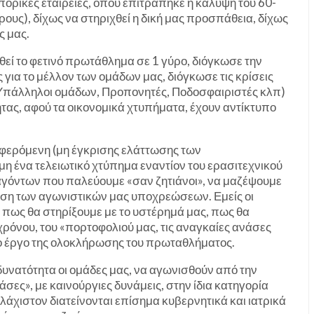
πορικές εταιρείες, όπου επιτράπηκε η κάλυψη του 60-
ους), δίχως να στηριχθεί η δική μας προσπάθεια, δίχως
ς μας.
θεί το φετινό πρωτάθλημα σε 1 γύρο, διόγκωσε την
 για το μέλλον των ομάδων μας, διόγκωσε τις κρίσεις
 Υπάλληλοι ομάδων, Προπονητές, Ποδοσφαιριστές κλπ)
ητας, αφού τα οικονομικά χτυπήματα, έχουν αντίκτυπο
αφερόμενη (μη έγκρισης ελάττωσης των
η ένα τελειωτικό χτύπημα εναντίον του ερασιτεχνικού
γόντων που παλεύουμε «σαν ζητιάνοι», να μαζέψουμε
ωση των αγωνιστικών μας υποχρεώσεων. Εμείς οι
 πως θα στηρίξουμε με το υστέρημά μας, πως θα
ρόνου, του «πορτοφολιού μας, τις αναγκαίες ανάσες
ο έργο της ολοκλήρωσης του πρωταθλήματος.
υνατότητα οι ομάδες μας, να αγωνισθούν από την
άσες», με καινούργιες δυνάμεις, στην ίδια κατηγορία
άχιστον διατείνονται επίσημα κυβερνητικά και ιατρικά