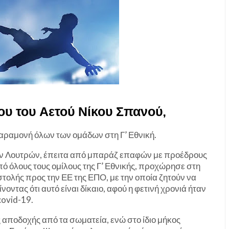
υ του Αετού Νίκου Σπανού,
αραμονή όλων των ομάδων στη Γ’ Εθνική.
ν Λουτρών, έπειτα από μπαράζ επαφών με προέδρους
 όλους τους ομίλους της Γ’ Εθνικής, προχώρησε στη
στολής προς την ΕΕ της ΕΠΟ, με την οποία ζητούν να
νοντας ότι αυτό είναι δίκαιο, αφού η φετινή χρονιά ήταν
ovid-19.
αποδοχής από τα σωματεία, ενώ στο ίδιο μήκος