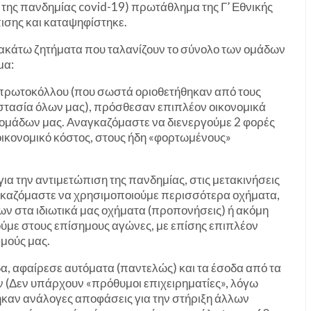
ς πανδημίας covid-19) πρωτάθλημα της Γ’ Εθνικής
πισης και καταψηφίστηκε.
ακάτω ζητήματα που ταλανίζουν το σύνολο των ομάδων
μα:
 πρωτοκόλλου (που σωστά οριοθετήθηκαν από τους
οστασία όλων μας), πρόσθεσαν επιπλέον οικονομικά
 ομάδων μας. Αναγκαζόμαστε να διενεργούμε 2 φορές
οικονομικό κόστος, στους ήδη «φορτωμένους»
ια την αντιμετώπιση της πανδημίας, στις μετακινήσεις
ναγκαζόμαστε να χρησιμοποιούμε περισσότερα οχήματα,
ν στα ιδιωτικά μας οχήματα (προπονήσεις) ή ακόμη
ύμε στους επίσημους αγώνες, με επίσης επιπλέον
μούς μας.
α, αφαίρεσε αυτόματα (παντελώς) και τα έσοδα από τα
ιών (Δεν υπάρχουν «πρόθυμοι επιχειρηματίες», λόγω
θήκαν ανάλογες αποφάσεις για την στήριξη άλλων