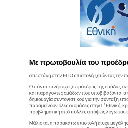
Με πρωτοβουλία του προέδρο
απεστάλη στην ΕΠΟ επιστολή ζητώντας την π
Ο πάντα «ανήσυχος» πρόεδρος της ομάδας τω
και παράγοντες ομάδων που υποβιβάζονται από
δημιουργία συντονιστικού για την σύνταξη επι
παραμείνουν όλες οι ομάδες στην Γ’ Εθνική, κρί
προβληματική από πολλές απόψεις λόγω του c
Μάλιστα, η παρακάτω επιστολή έτυχε μεγάλης 