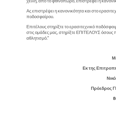
χείλη, από το φθινόπωρο, επιστρέφει η κανονι
Ας επιστρέψει η κανονικότητα και στο ερασιτε
ποδοσφαίρου.
Επιτέλους στηρίξτε το ερασιτεχνικό ποδόσφαι
στις ομάδες μας, στηρίξτε ΕΠΙΤΕΛΟΥΣ όσους π
αθλητισμό.”
Μ
Εκ της Επιτροπή
Νικ
Πρόεδρος 
8