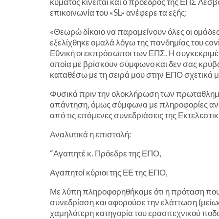
κύματος κινείται και ο πρόεδρος της ΕΠΣ Λέσ
επικοινωνία του «SL» ανέφερε τα εξής:
«Θεωρώ δίκαιο να παραμείνουν όλες οι ομάδες 
εξελίχθηκε ομαλά λόγω της πανδημίας του covi
Εθνική οι εκπρόσωποι των ΕΠΣ. Η συγκεκριμέν
οποία με βρίσκουν σύμφωνο και δεν σας κρύβω ό
καταθέσω με τη σειρά μου στην ΕΠΟ σχετικά μ
Φυσικά πριν την ολοκλήρωση των πρωταθλημά
απάντηση, όμως σύμφωνα με πληροφορίες αναμ
από τις επόμενες συνεδριάσεις της Εκτελεστι
Αναλυτικά η επιστολή:
“Αγαπητέ κ. Πρόεδρε της ΕΠΟ,
Αγαπητοί κύριοι της ΕΕ της ΕΠΟ,
Με λύπη πληροφορηθήκαμε ότι η πρόταση που
συνεδρίαση και αφορούσε την ελάττωση (μείω
χαμηλότερη κατηγορία του ερασιτεχνικού ποδ