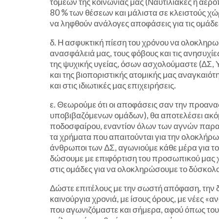
τομέων της κοινωνίας μας (Ναυτιλιακές ή αερο
80 % των θέσεων και μάλιστα σε κλειστούς χώρ
να ληφθούν ανάλογες αποφάσεις για τις ομάδε
δ. Η ασφυκτική πίεση του χρόνου να ολοκληρω
ανασφάλειά μας, τους φόβους και τις ανησυχίες
της ψυχικής υγείας, όσων ασχολούμαστε (ΔΣ,
και της βιοποριστικής ατομικής μας αναγκαιότ
και στις ιδιωτικές μας επιχειρήσεις.
ε. Θεωρούμε ότι οι αποφάσεις σαν την προαν
υποβιβαζόμενων ομάδων), θα αποτελέσει ακόμ
ποδοσφαίρου, εναντίον όλων των αγνών παρα
τα χρήματα που απαιτούνται για την ολοκλήρ
άνθρωποι των ΔΣ, αγωνιούμε κάθε μέρα για το
δώσουμε με επιφόρτιση του προσωπικού μας χ
στις ομάδες για να ολοκληρώσουμε το δύσκολ
Δώστε επιτέλους με την σωστή απόφαση, την δ
καινούργια χρονιά, με ίσους όρους, με νέες «αν
που αγωνιζόμαστε και σήμερα, αφού όπως τουλ