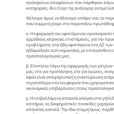
πρόσφατων αποφάσεων που πάρθηκαν λόγω τη
κατηγορίας, δεν έτυχε της ανάλογης αντιμετώ
Θέλουμε όμως να θέσουμε υπόψιν σας τα παρ
που συμμετέχουμε στο παραπάνω πρωτάθλη
α. Η εφαρμογή του υφιστάμενου υγειονομικού
αρμόδιους ιατρικούς επιστήμονες, για την πρ
προβλήματα, στα ήδη υφιστάμενα στα ΔΣ των
εβδομαδιαία τεστ κορονοϊού, με επιπρόσθετο 
προϋπολογισμούς μας.
β. Επιπλέον λόγω της εφαρμογής των μέτρων γ
μας, είτε για προπόνηση, είτε για αγώνες, α
αφού είναι απαγορευτική η συσσώρευση ατόμω
περισσότερο στα λεωφορεία που χρησιμοποιο
οικονομικές επιβαρύνσεις στους προϋπολογισ
γ. Η επιβαλλόμενη απουσία κόσμου στα γήπεδ
εισιτήρια, τις διαφημιστικές πινακίδες χορηγ
απουσίας κοινού). Την ίδια στιγμή όμως, παρ