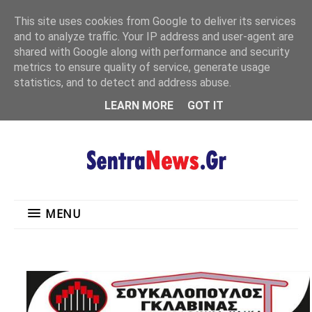
"
This site uses cookies from Google to deliver its services
MENU
and to analyze traffic. Your IP address and user-agent are
shared with Google along with performance and security
metrics to ensure quality of service, generate usage
statistics, and to detect and address abuse.
LEARN MORE
GOT IT
MENU