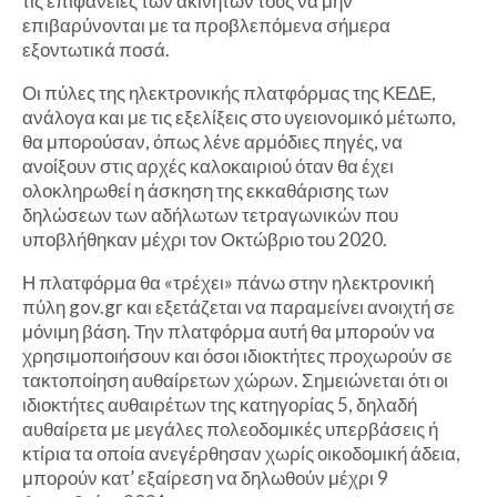
τις επιφάνειες των ακινήτων τους να μην
επιβαρύνονται με τα προβλεπόμενα σήμερα
εξοντωτικά ποσά.
Οι πύλες της ηλεκτρονικής πλατφόρμας της ΚΕΔΕ,
ανάλογα και με τις εξελίξεις στο υγειονομικό μέτωπο,
θα μπορούσαν, όπως λένε αρμόδιες πηγές, να
ανοίξουν στις αρχές καλοκαιριού όταν θα έχει
ολοκληρωθεί η άσκηση της εκκαθάρισης των
δηλώσεων των αδήλωτων τετραγωνικών που
υποβλήθηκαν μέχρι τον Οκτώβριο του 2020.
Η πλατφόρμα θα «τρέχει» πάνω στην ηλεκτρονική
πύλη gov.gr και εξετάζεται να παραμείνει ανοιχτή σε
μόνιμη βάση. Την πλατφόρμα αυτή θα μπορούν να
χρησιμοποιήσουν και όσοι ιδιοκτήτες προχωρούν σε
τακτοποίηση αυθαίρετων χώρων. Σημειώνεται ότι οι
ιδιοκτήτες αυθαιρέτων της κατηγορίας 5, δηλαδή
αυθαίρετα με μεγάλες πολεοδομικές υπερβάσεις ή
κτίρια τα οποία ανεγέρθησαν χωρίς οικοδομική άδεια,
μπορούν κατ’ εξαίρεση να δηλωθούν μέχρι 9