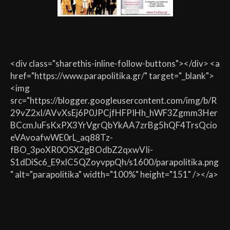
<div class="sharethis-inline-follow-buttons"></div> <a
href="https://www.parapolitika.gr/" target="_blank">
<img
src="https://blogger.googleusercontent.com/img/b/R
29vZ2xl/AVvXsEj6P0JPCjfHFPIHh_hWF3Zgmm3Her
BCcmJuFsKxPX3YrVgrQbYkAA7zrBg5hQF4TrsQcio
eVAvoafwWE0rL_aq88Tz-
fBO_3poXR0OSX2gBOdbZ2qxwVIi-
S1dDiSc6_E9xlC5QZoyvppQh/s1600/parapolitika.png
" alt="parapolitika" width="100%" height="151" /></a>