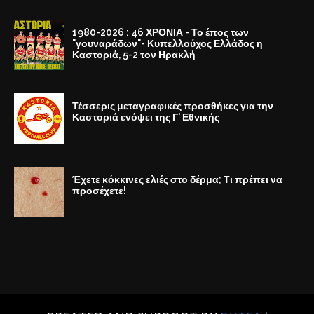
1980-2026 : 46 ΧΡΟΝΙΑ - Το έπος των
"γουναράδων"- Κυπελλούχος Ελλάδος η
Καστοριά, 5-2 τον Ηρακλή
Τέσσερις μεταγραφικές προσθήκες για την
Καστοριά ενόψει της Γ' Εθνικής
Έχετε κόκκινες ελιές στο δέρμα; Τι πρέπει να
προσέχετε!