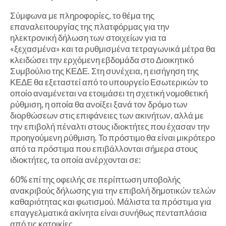
Σύμφωνα με πληροφορίες, το θέμα της
επαναλειτουργίας της πλατφόρμας για την
ηλεκτρονική δήλωση των στοιχείων για τα
«ξεχασμένα» και τα ρυθμισμένα τετραγωνικά μέτρα θα
κλειδώσει την ερχόμενη εβδομάδα στο Διοικητικό
Συμβούλιο της ΚΕΔΕ. Στη συνέχεια, η εισήγηση της
ΚΕΔΕ θα εξεταστεί από το υπουργείο Εσωτερικών το
οποίο αναμένεται να ετοιμάσει τη σχετική νομοθετική
ρύθμιση, η οποία θα ανοίξει ξανά τον δρόμο των
διορθώσεων στις επιφάνειες των ακινήτων, αλλά με
την επιβολή πέναλτι στους ιδιοκτήτες που έχασαν την
προηγούμενη ρύθμιση. Το πρόστιμο θα είναι μικρότερο
από τα πρόστιμα που επιβάλλονται σήμερα στους
ιδιοκτήτες, τα οποία ανέρχονται σε:
60% επί της οφειλής σε περίπτωση υποβολής
ανακριβούς δήλωσης για την επιβολή δημοτικών τελών
καθαριότητας και φωτισμού. Μάλιστα τα πρόστιμα για
επαγγελματικά ακίνητα είναι συνήθως πενταπλάσια
από τις κατοικίες.