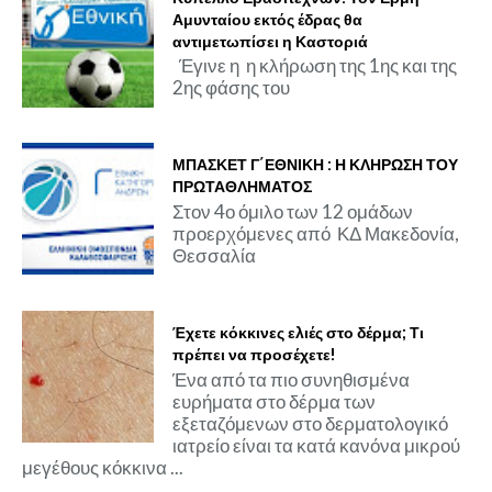
Αμυνταίου εκτός έδρας θα
αντιμετωπίσει η Καστοριά
Έγινε η η κλήρωση της 1ης και της
2ης φάσης του
ΜΠΑΣΚΕΤ Γ΄ΕΘΝΙΚΗ : Η ΚΛΗΡΩΣΗ ΤΟΥ
ΠΡΩΤΑΘΛΗΜΑΤΟΣ
Στον 4ο όμιλο των 12 ομάδων
προερχόμενες από ΚΔ Μακεδονία,
Θεσσαλία
Έχετε κόκκινες ελιές στο δέρμα; Τι
πρέπει να προσέχετε!
Ένα από τα πιο συνηθισμένα
ευρήματα στο δέρμα των
εξεταζόμενων στο δερματολογικό
ιατρείο είναι τα κατά κανόνα μικρού
μεγέθους κόκκινα ...