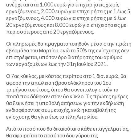
ανέρχεται στα 1.000 ευρώ για επιχειρήσεις χωρίς
εργαζόμενους, 2.000 ευρώ για επιχειρήσεις με 1 έως 5
εργαζόμενους, 4.000 ευρώ για επιχειρήσεις με 6 έως
20 εργαζόμενους και 8.000 ευρώ για επιχειρήσεις με
περισσότερους από 20 εργαζόμενους.
Οι πληρωμές θα πραγματοποιηθούν μέσα στην πρώτη
εβδομάδα του Μαρτίου, ενώ το 50% της ενίσχυσης δεν
επιστρέφεται, υπό τον όρο διατήρησης του αριθμού
των εργαζομένων έως την 31η Ιουλίου 2021.
Ο 7ος κύκλος, με κόστος περίπου στο 1 δισ. ευρώ, θα
αφορά την απώλεια τζίρου ολόκληρου του 1ου
τριμήνου του έτους, όπου θα συνυπολογιστούν τα
ποσά που δόθηκαν στον 6ο κύκλο. Τις πρώτες ημέρες
θα ξεκινήσει η υποβολή αιτήσεων για την εκδήλωση
ενδιαφέροντος συμμετοχής, ενώ η καταβολή της
ενίσχυσης θα γίνει έως τα τέλη Απριλίου.
Από το ποσό που θα δικαιούται ο κάθε επαγγελματίας,
θα αφαιρείται το ποσό του 6ου γύρου της