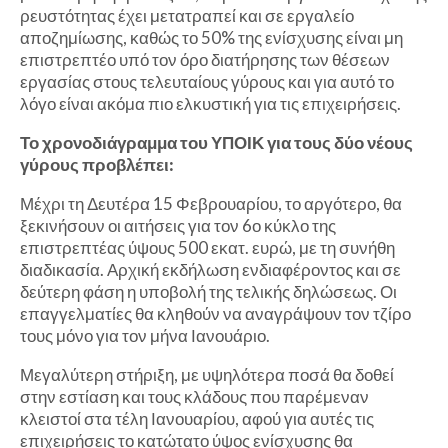
ρευστότητας έχει μετατραπεί και σε εργαλείο
αποζημίωσης, καθώς το 50% της ενίσχυσης είναι μη
επιστρεπτέο υπό τον όρο διατήρησης των θέσεων
εργασίας στους τελευταίους γύρους και για αυτό το
λόγο είναι ακόμα πιο ελκυστική για τις επιχειρήσεις.
Το χρονοδιάγραμμα του ΥΠΟΙΚ για τους δύο νέους
γύρους προβλέπει:
Μέχρι τη Δευτέρα 15 Φεβρουαρίου, το αργότερο, θα
ξεκινήσουν οι αιτήσεις για τον 6ο κύκλο της
επιστρεπτέας ύψους 500 εκατ. ευρώ, με τη συνήθη
διαδικασία. Αρχική εκδήλωση ενδιαφέροντος και σε
δεύτερη φάση η υποβολή της τελικής δηλώσεως. Οι
επαγγελματίες θα κληθούν να αναγράψουν τον τζίρο
τους μόνο για τον μήνα Ιανουάριο.
Μεγαλύτερη στήριξη, με υψηλότερα ποσά θα δοθεί
στην εστίαση και τους κλάδους που παρέμεναν
κλειστοί στα τέλη Ιανουαρίου, αφού για αυτές τις
επιχειρήσεις το κατώτατο ύψος ενίσχυσης θα