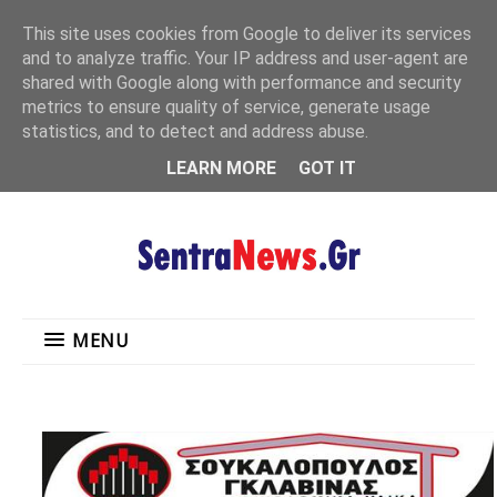
"
This site uses cookies from Google to deliver its services
MENU
and to analyze traffic. Your IP address and user-agent are
shared with Google along with performance and security
metrics to ensure quality of service, generate usage
statistics, and to detect and address abuse.
LEARN MORE
GOT IT
MENU