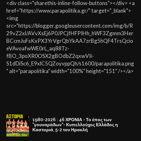
<div class="sharethis-inline-follow-buttons"></div> <a
href="https://www.parapolitika.gr/" target="_blank">
<img
src="https://blogger.googleusercontent.com/img/b/R
29vZ2xl/AVvXsEj6P0JPCjfHFPIHh_hWF3Zgmm3Her
BCcmJuFsKxPX3YrVgrQbYkAA7zrBg5hQF4TrsQcio
eVAvoafwWE0rL_aq88Tz-
fBO_3poXR0OSX2gBOdbZ2qxwVIi-
S1dDiSc6_E9xlC5QZoyvppQh/s1600/parapolitika.png
" alt="parapolitika" width="100%" height="151" /></a>
1980-2026 : 46 ΧΡΟΝΙΑ - Το έπος των
"γουναράδων"- Κυπελλούχος Ελλάδος η
Καστοριά, 5-2 τον Ηρακλή