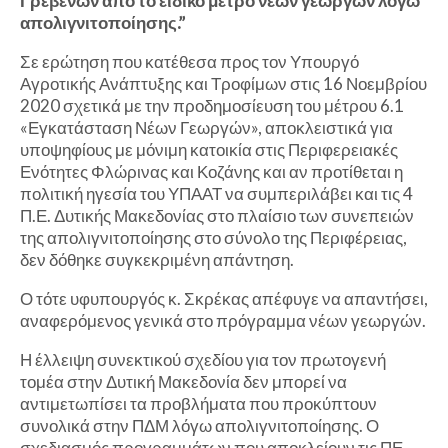
Γρεβενών από το ειδικό μέτρο νέων γεωργών λόγω
απολιγνιτοποίησης.”
Σε ερώτηση που κατέθεσα προς τον Υπουργό
Αγροτικής Ανάπτυξης και Τροφίμων στις 16 Νοεμβρίου
2020 σχετικά με την προδημοσίευση του μέτρου 6.1
«Εγκατάσταση Νέων Γεωργών», αποκλειστικά για
υποψηφίους με μόνιμη κατοικία στις Περιφερειακές
Ενότητες Φλώρινας και Κοζάνης και αν προτίθεται η
πολιτική ηγεσία του ΥΠΑΑΤ να συμπεριλάβει και τις 4
Π.Ε. Δυτικής Μακεδονίας στο πλαίσιο των συνεπειών
της απολιγνιτοποίησης στο σύνολο της Περιφέρειας,
δεν δόθηκε συγκεκριμένη απάντηση.
Ο τότε υφυπουργός κ. Σκρέκας απέφυγε να απαντήσει,
αναφερόμενος γενικά στο πρόγραμμα νέων γεωργών.
Η έλλειψη συνεκτικού σχεδίου για τον πρωτογενή
τομέα στην Δυτική Μακεδονία δεν μπορεί να
αντιμετωπίσει τα προβλήματα που προκύπτουν
συνολικά στην ΠΔΜ λόγω απολιγνιτοποίησης. Ο
σχεδιασμός προγραμμάτων που αποκλείουν τις ΠΕ