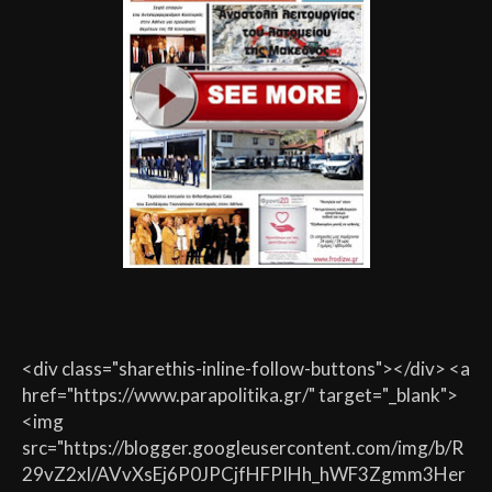
<div class="sharethis-inline-follow-buttons"></div> <a
href="https://www.parapolitika.gr/" target="_blank">
<img
src="https://blogger.googleusercontent.com/img/b/R
29vZ2xl/AVvXsEj6P0JPCjfHFPIHh_hWF3Zgmm3Her