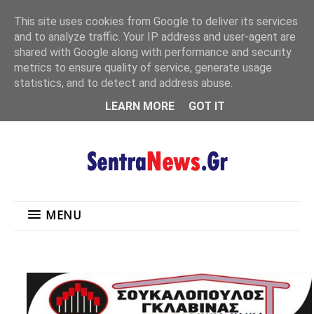
"
This site uses cookies from Google to deliver its services
MENU
and to analyze traffic. Your IP address and user-agent are
shared with Google along with performance and security
metrics to ensure quality of service, generate usage
statistics, and to detect and address abuse.
LEARN MORE
GOT IT
MENU