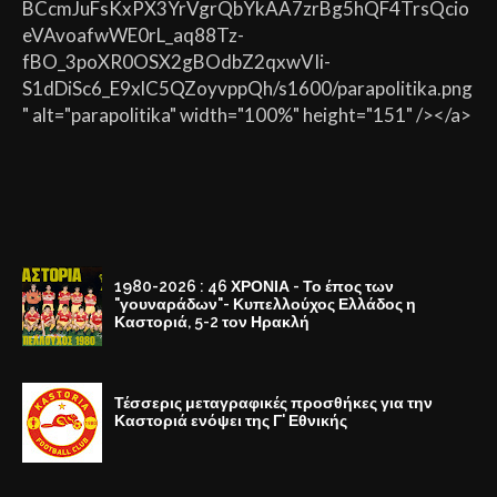
BCcmJuFsKxPX3YrVgrQbYkAA7zrBg5hQF4TrsQcio
eVAvoafwWE0rL_aq88Tz-
fBO_3poXR0OSX2gBOdbZ2qxwVIi-
S1dDiSc6_E9xlC5QZoyvppQh/s1600/parapolitika.png
" alt="parapolitika" width="100%" height="151" /></a>
1980-2026 : 46 ΧΡΟΝΙΑ - Το έπος των
"γουναράδων"- Κυπελλούχος Ελλάδος η
Καστοριά, 5-2 τον Ηρακλή
Τέσσερις μεταγραφικές προσθήκες για την
Καστοριά ενόψει της Γ' Εθνικής