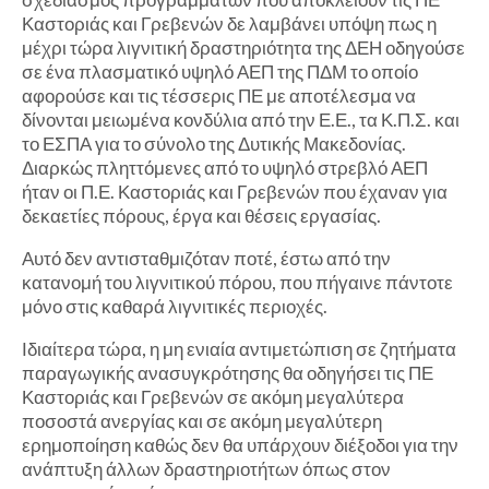
Καστοριάς και Γρεβενών δε λαμβάνει υπόψη πως η
μέχρι τώρα λιγνιτική δραστηριότητα της ΔΕΗ οδηγούσε
σε ένα πλασματικό υψηλό ΑΕΠ της ΠΔΜ το οποίο
αφορούσε και τις τέσσερις ΠΕ με αποτέλεσμα να
δίνονται μειωμένα κονδύλια από την Ε.Ε., τα Κ.Π.Σ. και
το ΕΣΠΑ για το σύνολο της Δυτικής Μακεδονίας.
Διαρκώς πληττόμενες από το υψηλό στρεβλό ΑΕΠ
ήταν οι Π.Ε. Καστοριάς και Γρεβενών που έχαναν για
δεκαετίες πόρους, έργα και θέσεις εργασίας.
Αυτό δεν αντισταθμιζόταν ποτέ, έστω από την
κατανομή του λιγνιτικού πόρου, που πήγαινε πάντοτε
μόνο στις καθαρά λιγνιτικές περιοχές.
Ιδιαίτερα τώρα, η μη ενιαία αντιμετώπιση σε ζητήματα
παραγωγικής ανασυγκρότησης θα οδηγήσει τις ΠΕ
Καστοριάς και Γρεβενών σε ακόμη μεγαλύτερα
ποσοστά ανεργίας και σε ακόμη μεγαλύτερη
ερημοποίηση καθώς δεν θα υπάρχουν διέξοδοι για την
ανάπτυξη άλλων δραστηριοτήτων όπως στον