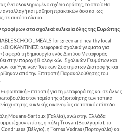
ας ένα ολοκληρωμένο σχέδιο δράσης, το οποίο θα
ην ανταλλαγή και μάθηση πρακτικών όσο και ως
 σε αυτό το δίκτυο.
 τροφίμων στα σχολικά κυλικεία όλης της Ευρώπης
NABLE SCHOOL MEALS for green and healthy local
ε: «ΒΙΟΚΑΝΤΙΝΕΣ: αειφορικά σχολικά γεύματα για
») αφορά τη δημιουργία ενός Δικτύου Μεταφοράς
ει στην παροχή Βιολογικών Σχολικών Γευμάτων και
σινων και Υγιεινών Τοπικών Συστημάτων Διατροφής και
γκρίθηκαν από την Επιτροπή Παρακολούθησης του
.
 Ευρωπαϊκή Επιτροπή για τη μεταφορά της και σε άλλες
πρωτοβουλία στον τομέα της αξιοποίησης των τοπικά
ίσχυση της κυκλικής οικονομίας σε τοπικό επίπεδο.
πόλη Mouans-Sartoux (Γαλλία), ενώ στην Ελλάδα
συμμετέχουν επίσης η πόλη Troyan (Βουλγαρία), το
 Condruses (Βέλγιο), η Torres Vedras (Πορτογαλία) και