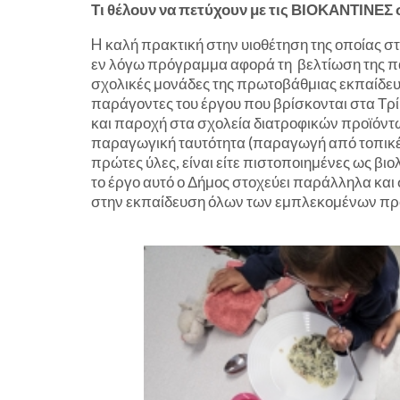
Τι θέλουν να πετύχουν με τις ΒΙΟΚΑΝΤΙΝΕΣ 
H καλή πρακτική στην υιοθέτηση της οποίας σ
εν λόγω πρόγραμμα αφορά τη βελτίωση της πα
σχολικές μονάδες της πρωτοβάθμιας εκπαίδευ
παράγοντες του έργου που βρίσκονται στα Τρί
και παροχή στα σχολεία διατροφικών προϊόντω
παραγωγική ταυτότητα (παραγωγή από τοπικές
πρώτες ύλες, είναι είτε πιστοποιημένες ως βιο
το έργο αυτό ο Δήμος στοχεύει παράλληλα κα
στην εκπαίδευση όλων των εμπλεκομένων προ