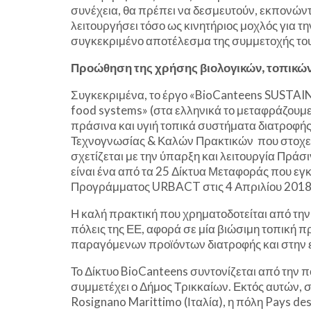
συνέχεια, θα πρέπει να δεσμευτούν, εκπονώντ
λειτουργήσει τόσο ως κινητήριος μοχλός για τ
συγκεκριμένο αποτέλεσμα της συμμετοχής τους
Προώθηση της χρήσης βιολογικών, τοπικών
Συγκεκριμένα, το έργο «BioCanteens SUSTAI
food systems» (στα ελληνικά το μεταφράζουμ
πράσινα και υγιή τοπικά συστήματα διατροφής
Τεχνογνωσίας & Καλών Πρακτικών που στοχεύ
σχετίζεται με την ύπαρξη και λειτουργία Πρά
είναι ένα από τα 25 Δίκτυα Μεταφοράς που ε
Προγράμματος URBACT στις 4 Απριλίου 2018
Η καλή πρακτική που χρηματοδοτείται από την
πόλεις της ΕΕ, αφορά σε μία βιώσιμη τοπική 
παραγόμενων προϊόντων διατροφής και στην εν
Το Δίκτυο BioCanteens συντονίζεται από την 
συμμετέχει ο Δήμος Τρικκαίων. Εκτός αυτών, 
Rosignano Marittimo (Ιταλία), η πόλη Pays des