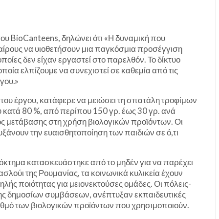
ου BioCanteens, δηλώνει ότι «Η δυναμική που
ταίρους να υιοθετήσουν μια παγκόσμια προσέγγιση
οίες δεν είχαν εργαστεί στο παρελθόν. Το δίκτυο
ποία ελπίζουμε να συνεχιστεί σε καθεμία από τις
γου.»
 του έργου, κατάφερε να μειώσει τη σπατάλη τροφίμων
 κατά 80 %, από περίπου 150 γρ. έως 30 γρ. ανά
τος μετάβασης στη χρήση βιολογικών προϊόντων. Οι
υξάνουν την ευαισθητοποίηση των παιδιών σε ό,τι
ρόκτημα κατασκευάστηκε από το μηδέν για να παρέχει
ασλούι της Ρουμανίας, τα κοινωνικά κυλικεία έχουν
λής ποιότητας για μειονεκτούσες ομάδες. Οι πόλεις-
αψης δημοσίων συμβάσεων, ανέπτυξαν εκπαιδευτικές
ριθμό των βιολογικών προϊόντων που χρησιμοποιούν.