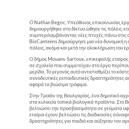
O Nathan Begoc, Υπεύθυνος επικοινωνίας έργ
δημιουργήθηκε στο δίκτυο ώθησε τις πόλεις-ε
συμπεριλαμβάνοντας νέες πτυχές πάνω στις οπ
BioCanteens δημιούργησε μια νέα δυναμική η ο
πόλεις, ακόμα και μετά την ολοκλήρωση του έρ
Ο δήμος Mouans-Sartoux, επικεφαλής εταίρος
σε σχολεία που συμμετείχαν στο έργο περίπου
μερίδα. Το γεγονός αυτό αντισταθμίζει το κόσ
συνοδευτικές εκπαιδευτικές δραστηριότητες α
αφορά τα βιώσιμα τρόφιμα.
Στην Τροϊάν της Βουλγαρίας, ένα δημοτικό αγ
στα κυλικεία τοπικά βιολογικά προϊόντα. Στο Β
βελτιώσει την προσβασιμότητα σε γεύματα υψη
εταίροι έχουν βελτιώσει τις διαδικασίες σύν
δραστηριότητες για παιδιά και αύξησαν τον α