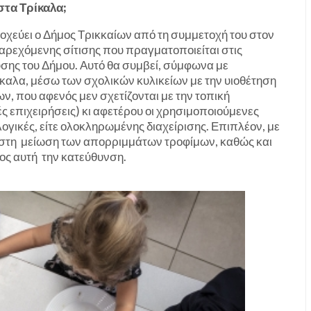
στα Τρίκαλα;
τοχεύει ο Δήμος Τρικκαίων από τη συμμετοχή του στον
ρεχόμενης σίτισης που πραγματοποιείται στις
σης του Δήμου. Αυτό θα συμβεί, σύμφωνα με
καλα, μέσω των σχολικών κυλικείων με την υιοθέτηση
ν, που αφενός μεν σχετίζονται με την τοπική
 επιχειρήσεις) κι αφετέρου οι χρησιμοποιούμενες
λογικές, είτε ολοκληρωμένης διαχείρισης. Επιπλέον, με
ι στη μείωση των απορριμμάτων τροφίμων, καθώς και
ς αυτή την κατεύθυνση.