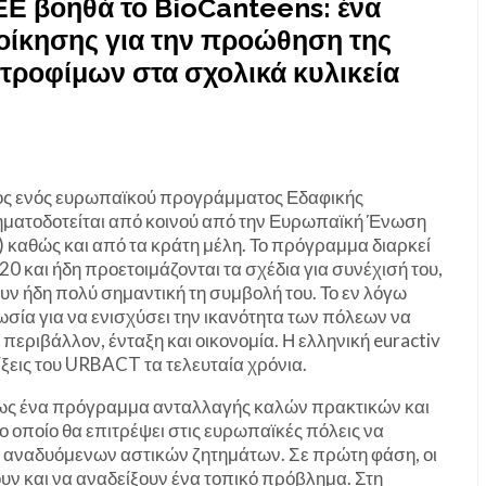
ΕΕ βοηθά το BioCanteens: ένα
ιοίκησης για την προώθηση της
τροφίμων στα σχολικά κυλικεία
οδος ενός ευρωπαϊκού προγράμματος Εδαφικής
ρηματοδοτείται από κοινού από την Ευρωπαϊκή Ένωση
 καθώς και από τα κράτη μέλη. Το πρόγραμμα διαρκεί
 και ήδη προετοιμάζονται τα σχέδια για συνέχισή του,
ουν ήδη πολύ σημαντική τη συμβολή του. Το εν λόγω
σία για να ενισχύσει την ικανότητα των πόλεων να
περιβάλλον, ένταξη και οικονομία. Η ελληνική euractiv
ίξεις του URBACT τα τελευταία χρόνια.
ι ως ένα πρόγραμμα ανταλλαγής καλών πρακτικών και
 οποίο θα επιτρέψει στις ευρωπαϊκές πόλεις να
 αναδυόμενων αστικών ζητημάτων. Σε πρώτη φάση, οι
υν και να αναδείξουν ένα τοπικό πρόβλημα. Στη