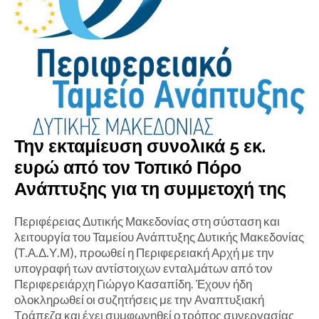
Την εκταμίευση συνολικά 5 εκ.
ευρώ από τον Τοπικό Πόρο
Ανάπτυξης για τη συμμετοχή της
Περιφέρειας Δυτικής Μακεδονίας στη σύσταση και
λειτουργία του Ταμείου Ανάπτυξης Δυτικής Μακεδονίας
(Τ.Α.Δ.Υ.Μ), προωθεί η Περιφερειακή Αρχή με την
υπογραφή των αντίστοιχων ενταλμάτων από τον
Περιφερειάρχη Γιώργο Κασαπίδη. Έχουν ήδη
ολοκληρωθεί οι συζητήσεις με την Αναπτυξιακή
Τράπεζα και έχει συμφωνηθεί ο τρόπος συνεργασίας