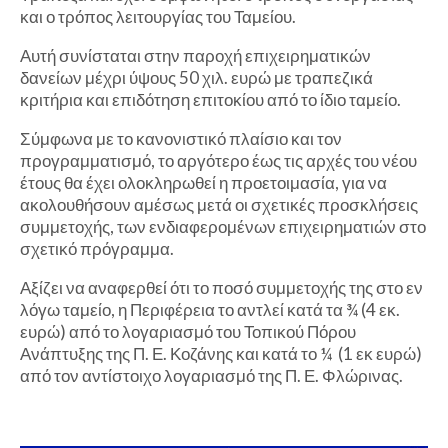
και ο τρόπος λειτουργίας του Ταμείου.
Αυτή συνίσταται στην παροχή επιχειρηματικών
δανείων μέχρι ύψους 50 χιλ. ευρώ με τραπεζικά
κριτήρια και επιδότηση επιτοκίου από το ίδιο ταμείο.
Σύμφωνα με το κανονιστικό πλαίσιο και τον
προγραμματισμό, το αργότερο έως τις αρχές του νέου
έτους θα έχει ολοκληρωθεί η προετοιμασία, για να
ακολουθήσουν αμέσως μετά οι σχετικές προσκλήσεις
συμμετοχής, των ενδιαφερομένων επιχειρηματιών στο
σχετικό πρόγραμμα.
Αξίζει να αναφερθεί ότι το ποσό συμμετοχής της στο εν
λόγω ταμείο, η Περιφέρεια το αντλεί κατά τα ¾ (4 εκ.
ευρώ) από το λογαριασμό του Τοπικού Πόρου
Ανάπτυξης της Π. Ε. Κοζάνης και κατά το ¼ (1 εκ ευρώ)
από τον αντίστοιχο λογαριασμό της Π. Ε. Φλώρινας.