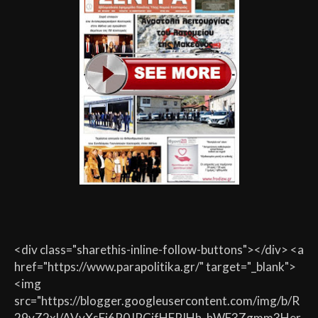
<div class="sharethis-inline-follow-buttons"></div> <a
href="https://www.parapolitika.gr/" target="_blank">
<img
src="https://blogger.googleusercontent.com/img/b/R
29vZ2xl/AVvXsEj6P0JPCjfHFPIHh_hWF3Zgmm3Her