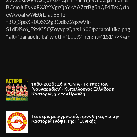
BCcmJuFsKxPX3YrVgrQbYkAA7zrBg5hQF4TrsQcio
eVAvoafwWE0rL_aq88Tz-
fBO_3poXR0OSX2gBOdbZ2qxwVIi-
S1dDiSc6_E9xlC5QZoyvppQh/s1600/parapolitika.png
" alt="parapolitika" width="100%" height="151" /></a>
1980-2026 : 46 ΧΡΟΝΙΑ - Το έπος των
"γουναράδων"- Κυπελλούχος Ελλάδος η
Καστοριά, 5-2 τον Ηρακλή
Τέσσερις μεταγραφικές προσθήκες για την
Καστοριά ενόψει της Γ' Εθνικής