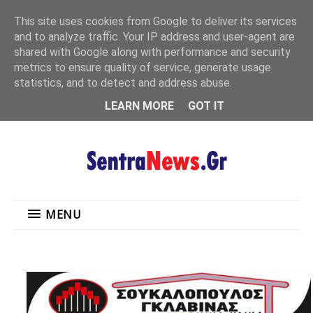
"
This site uses cookies from Google to deliver its services
MENU
and to analyze traffic. Your IP address and user-agent are
shared with Google along with performance and security
metrics to ensure quality of service, generate usage
statistics, and to detect and address abuse.
LEARN MORE
GOT IT
MENU