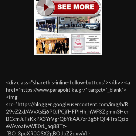
<div class="sharethis-inline-follow-buttons"></div> <a
href="https://www.parapolitika.gr/" target="_blank">
<img
src="https://blogger.googleusercontent.com/img/b/R
29vZ2xl/AVvXsEj6P0JPCjfHFPIHh_hWF3Zgmm3Her
BCcmJuFsKxPX3YrVgrQbYkAA7zrBg5hQF4TrsQcio
eVAvoafwWE0rL_aq88Tz-
fBO_3poXR0OSX2gBOdbZ2qxwVIi-