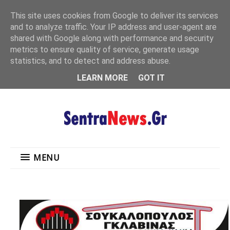
"
This site uses cookies from Google to deliver its services
MENU
and to analyze traffic. Your IP address and user-agent are
shared with Google along with performance and security
metrics to ensure quality of service, generate usage
statistics, and to detect and address abuse.
LEARN MORE
GOT IT
MENU