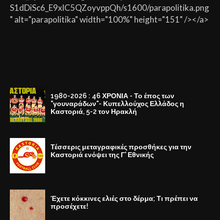
S1dDiSc6_E9xlC5QZoyvppQh/s1600/parapolitika.png
" alt="parapolitika" width="100%" height="151" /></a>
1980-2026 : 46 ΧΡΟΝΙΑ - Το έπος των
"γουναράδων"- Κυπελλούχος Ελλάδος η
Καστοριά, 5-2 τον Ηρακλή
Τέσσερις μεταγραφικές προσθήκες για την
Καστοριά ενόψει της Γ' Εθνικής
Έχετε κόκκινες ελιές στο δέρμα; Τι πρέπει να
προσέχετε!