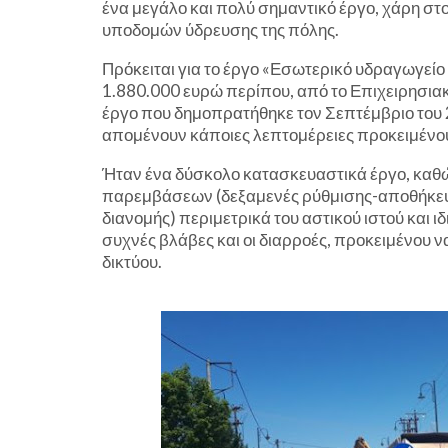
ένα μεγάλο και πολύ σημαντικό έργο, χάρη στο
υποδομών ύδρευσης της πόλης.
Πρόκειται για το έργο «Εσωτερικό υδραγωγεί
1.880.000 ευρώ περίπου, από το Επιχειρησια
έργο που δημοπρατήθηκε τον Σεπτέμβριο του 2
απομένουν κάποιες λεπτομέρειες προκειμένου
Ήταν ένα δύσκολο κατασκευαστικά έργο, καθ
παρεμβάσεων (δεξαμενές ρύθμισης-αποθήκευση
διανομής) περιμετρικά του αστικού ιστού και ι
συχνές βλάβες και οι διαρροές, προκειμένου 
δικτύου.