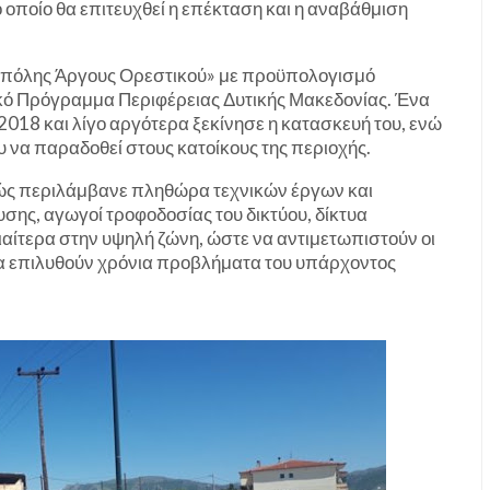
 οποίο θα επιτευχθεί η επέκταση και η αναβάθμιση
ο πόλης Άργους Ορεστικού» με προϋπολογισμό
κό Πρόγραμμα Περιφέρειας Δυτικής Μακεδονίας. Ένα
018 και λίγο αργότερα ξεκίνησε η κατασκευή του, ενώ
 να παραδοθεί στους κατοίκους της περιοχής.
ώς περιλάμβανε πληθώρα τεχνικών έργων και
ς, αγωγοί τροφοδοσίας του δικτύου, δίκτυα
διαίτερα στην υψηλή ζώνη, ώστε να αντιμετωπιστούν οι
να επιλυθούν χρόνια προβλήματα του υπάρχοντος