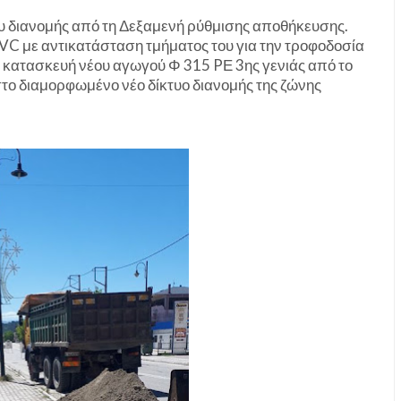
ου διανομής από τη Δεξαμενή ρύθμισης αποθήκευσης.
VC με αντικατάσταση τμήματος του για την τροφοδοσία
αι κατασκευή νέου αγωγού Φ 315 PΕ 3ης γενιάς από το
στο διαμορφωμένο νέο δίκτυο διανομής της ζώνης