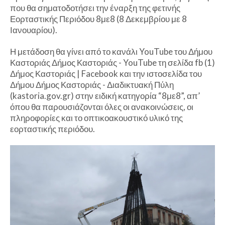
που θα σηματοδοτήσει την έναρξη της φετινής
Εορταστικής Περιόδου 8με8 (8 Δεκεμβρίου με 8
Ιανουαρίου).
Η μετάδοση θα γίνει από το κανάλι YouTube του Δήμου
Καστοριάς Δήμος Καστοριάς - YouTube τη σελίδα fb (1)
Δήμος Καστοριάς | Facebook και την ιστοσελίδα του
Δήμου Δήμος Καστοριάς - Διαδικτυακή Πύλη
(kastoria.gov.gr) στην ειδική κατηγορία “8με8”, απ’
όπου θα παρουσιάζονται όλες οι ανακοινώσεις, οι
πληροφορίες και το οπτικοακουστικό υλικό της
εορταστικής περιόδου.