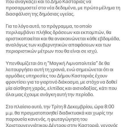
που αναγκάζει και το Δήμο Καστοριάς να
προσαρμοστεί στα νέα δεδομένα, με πρώτο μέλημα τη
διασφάλιση της δημόσιας υγείας.
Για το λόγο αυτό, το πρόγραμμα, το οποίο
περιλαμβάνει πλήθος δράσεων και εκπομπών, θα
οριστικοποιείται και θα ανακοινώνεται κάθε εβδομάδα,
αναλόγως των κυβερνητικών αποφάσεων και των
περιοριστικών μέτρων που θα είναι σε ισχύ.
Υπενθυμίζεται ότι η “Μαγική Λιμνοπολιτεία” δε θα
λειτουργήσει αυτή τη χρονιά, ενώ σημειώνεται ότι οι
αρμόδιες υπηρεσίες του Δήμου Καστοριάς έχουν
φροντίσει για το γιορτινό διάκοσμο, με στόχο να δοθεί
μία αίσθηση χαράς, ελπίδας και αισιοδοξίας, κάτι που
όλοι μας έχουμε ανάγκη αυτή την περίοδο.
Στο πλαίσιο αυτό, την Τρίτη 8 Δεκεμβρίου, ώρα 8:00
μ.μ. θα πραγματοποιηθεί διαδικτυακά και χωρίς την
παρουσία κανενός, η φωταγώγηση του
Χριστουγεννιάτικου Δέντρου στην Καστοριά, γεγονός