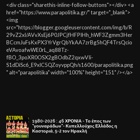
<div class="sharethis-inline-follow-buttons"></div> <a
href="https://www.parapolitika.gr/" target="_blank">
<img
src="https://blogger.googleusercontent.com/img/b/R
29vZ2xl/AVvXsEj6P0JPCjfHFPIHh_hWF3Zgmm3Her
BCcmJuFsKxPX3YrVgrQbYkAA7zrBg5hQF4TrsQcio
eVAvoafwWE0rL_aq88Tz-
fBO_3poXR0OSX2gBOdbZ2qxwVIi-
S1dDiSc6_E9xlC5QZoyvppQh/s1600/parapolitika.png
" alt="parapolitika" width="100%" height="151" /></a>
1980-2026 : 46 ΧΡΟΝΙΑ - Το έπος των
"γουναράδων"- Κυπελλούχος Ελλάδος η
Καστοριά, 5-2 τον Ηρακλή