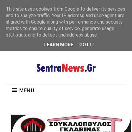
"
This site uses cookies from Google to deliver its services
MENU
and to analyze traffic. Your IP address and user-agent are
shared with Google along with performance and security
metrics to ensure quality of service, generate usage
statistics, and to detect and address abuse.
LEARN MORE
GOT IT
MENU