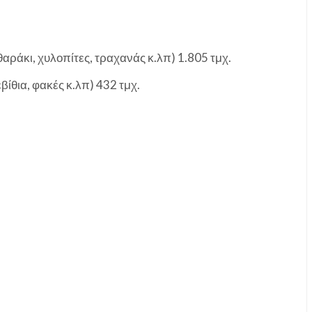
θαράκι, χυλοπίτες, τραχανάς κ.λπ) 1.805 τμχ.
ίθια, φακές κ.λπ) 432 τμχ.