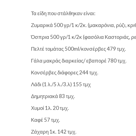
Τα είδη που στάλθηκαν είναι:
Ζυμαρικά 500 γρ/1 κ/2κ. (μακαρόνια, ρύζι, κρι
Όσπρια 500 γρ/1 κ/2κ (φασόλια Καστοριάς, ρεβ
Πελτέ τομάτας 500ml/κονσέρβες 479 τμχ.
Γάλα μακράς διαρκείας/ εβαπορέ 780 τμχ.
Κονσέρβες διάφορες 244 τμχ.
Λάδι (1 λ./5 λ./3.λ) 155 τμχ
Δημητριακά 83 τμχ.
Χυμοί 1λ. 20 τμχ.
Καφέ 57 τμχ.
Ζάχαρη 1κ. 142 τμχ.