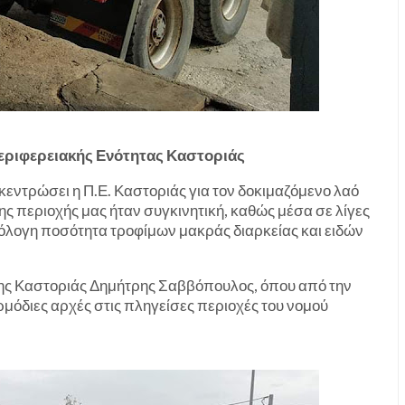
Περιφερειακής Ενότητας Καστοριάς
εντρώσει η Π.Ε. Καστοριάς για τον δοκιμαζόμενο λαό
ης περιοχής μας ήταν συγκινητική, καθώς μέσα σε λίγες
όλογη ποσότητα τροφίμων μακράς διαρκείας και ειδών
ης Καστοριάς Δημήτρης Σαββόπουλος, όπου από την
ρμόδιες αρχές στις πληγείσες περιοχές του νομού