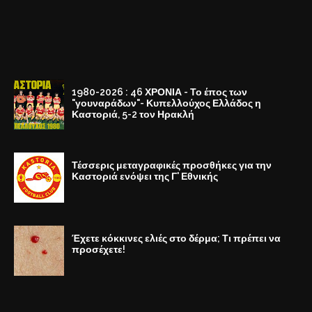
1980-2026 : 46 ΧΡΟΝΙΑ - Το έπος των
"γουναράδων"- Κυπελλούχος Ελλάδος η
Καστοριά, 5-2 τον Ηρακλή
Τέσσερις μεταγραφικές προσθήκες για την
Καστοριά ενόψει της Γ' Εθνικής
Έχετε κόκκινες ελιές στο δέρμα; Τι πρέπει να
προσέχετε!