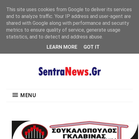
"
This site uses cookies from Google to deliver its services
MENU
and to analyze traffic. Your IP address and user-agent are
shared with Google along with performance and security
metrics to ensure quality of service, generate usage
statistics, and to detect and address abuse.
LEARN MORE
GOT IT
MENU