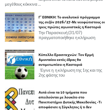
μεγέθους κόκκινα ...
Γ' ΕΘΝΙΚΗ: Το αναλυτικό πρόγραμμα
της σεζόν 2026/27-Με νεοφώτιστους οι
τρεις πρώτες αγωνιστικές η Καστοριά
Την Παρασκευή (31/07)
πραγματοποιήθηκε η κλήρωση
Κύπελλο Ερασιτεχνών: Τον Ερμή
Αμυνταίου εκτός έδρας θα
αντιμετωπίσει η Καστοριά
Έγινε η η κλήρωση της 1ης και της
2ης φάσης του
Αυτά είναι τα 10 τμήματα που
απειλούνται με λουκέτο στο
Πανεπιστήμιο Δυτικής Μακεδονίας -Τι
αποφάσισε η Σύγκλητος ή τι δεν