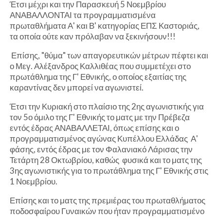
Έτσι μέχρι και την Παρασκευή 5 Νοεμβρίου
ΑΝΑΒΑΛΛΟΝΤΑΙ τα προγραμματισμένα
πρωταθλήματα Α' και Β' κατηγορίας ΕΠΣ Καστοριάς,
τα οποία ούτε καν πρόλαβαν να ξεκινήσουν!!!
Επίσης, "θύμα" των απαγορευτικών μέτρων πέφτει και
ο Μεγ. Αλέξανδρος Καλλιθέας που συμμετέχει στο
πρωτάθλημα της Γ' Εθνικής, ο οποίος εξαιτίας της
καραντίνας δεν μπορεί να αγωνιστεί.
Έτσι την Κυριακή στο πλαίσιο της 2ης αγωνιστικής για
τον 5ο όμιλο της Γ' Εθνικής το ματς με την Πρέβεζα
εντός έδρας ΑΝΑΒΑΛΛΕΤΑΙ, όπως επίσης και ο
προγραμματισμένος αγώνας Κυπέλλου Ελλάδας Α'
φάσης, εντός έδρας με τον Φαλανιακό Λάρισας την
Τετάρτη 28 Οκτωβρίου, καθώς φυσικά και το ματς της
3ης αγωνιστικής για το πρωτάθλημα της Γ' Εθνικής στις
1 Νοεμβρίου.
Επίσης και το ματς της πρεμιέρας του πρωταθλήματος
ποδοσφαίρου Γυναικών που ήταν προγραμματισμένο