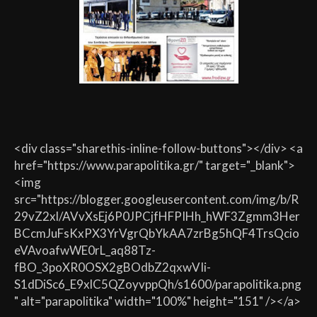
<div class="sharethis-inline-follow-buttons"></div> <a
href="https://www.parapolitika.gr/" target="_blank">
<img
src="https://blogger.googleusercontent.com/img/b/R
29vZ2xl/AVvXsEj6P0JPCjfHFPIHh_hWF3Zgmm3Her
BCcmJuFsKxPX3YrVgrQbYkAA7zrBg5hQF4TrsQcio
eVAvoafwWE0rL_aq88Tz-
fBO_3poXR0OSX2gBOdbZ2qxwVIi-
S1dDiSc6_E9xlC5QZoyvppQh/s1600/parapolitika.png
" alt="parapolitika" width="100%" height="151" /></a>