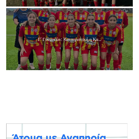
Γ’ Γυναικών: Kαταιγιστική η Κα...