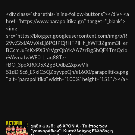
<div class="sharethis-inline-follow-buttons"></div> <a
href="https://www.parapolitika.gr/" target="_blank">
<img
src="https://blogger.googleusercontent.com/img/b/R
29vZ2xl/AVvXsEj6P0JPCjfHFPIHh_hWF3Zgmm3Her
BCcmJuFsKxPX3YrVgrQbYkAA7zrBg5hQF4TrsQcio
eVAvoafwWE0rL_aq88Tz-
fBO_3poXR0OSX2gBOdbZ2qxwVIi-
S1dDiSc6_E9xlC5QZoyvppQh/s1600/parapolitika.png
" alt="parapolitika" width="100%" height="151" /></a>
1980-2026 : 46 ΧΡΟΝΙΑ - Το έπος των
"γουναράδων"- Κυπελλούχος Ελλάδος η