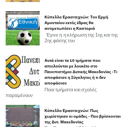
Κύπελλο Ερασιτεχνών: Τον Ερμή
Αμυνταίου εκτός έδρας θα
αντιμετωπίσει η Καστοριά
Έγινε η η κλήρωση της 1ης και της
2ης φάσης του
Αυτά είναι τα 10 τμήματα που
απειλούνται με λουκέτο στο
Πανεπιστήμιο Δυτικής Μακεδονίας -Τι
αποφάσισε η Σύγκλητος ή τι δεν
αποφάσισε
Ποια τμήματα και σχολές
παραμένουν
Κύπελλο Ερασιτεχνών: Πως
χωρίστηκαν οι ομάδες - Που βρίσκονται
της Δυτ. Μακεδονίας