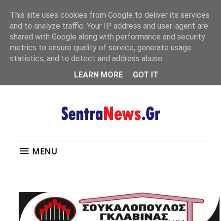
"
This site uses cookies from Google to deliver its services
MENU
and to analyze traffic. Your IP address and user-agent are
shared with Google along with performance and security
metrics to ensure quality of service, generate usage
statistics, and to detect and address abuse.
LEARN MORE
GOT IT
MENU