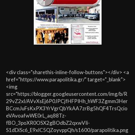
<div class="sharethis-inline-follow-buttons"></div> <a
href="https://www.parapolitika.gr/" target="_blank">
<img
src="https://blogger.googleusercontent.com/img/b/R
29vZ2xl/AVvXsEj6P0JPCjfHFPIHh_hWF3Zgmm3Her
BCcmJuFsKxPX3YrVgrQbYkAA7zrBg5hQF4TrsQcio
eVAvoafwWE0rL_aq88Tz-
fBO_3poXR0OSX2gBOdbZ2qxwVIi-
S1dDiSc6_E9xlC5QZoyvppQh/s1600/parapolitika.png