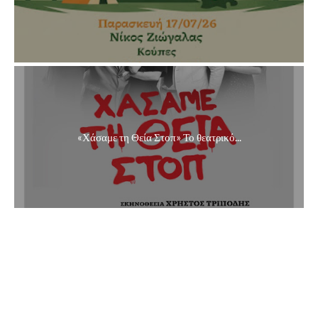
«Χάσαμε τη Θεία Στοπ» Το θεατρικό...