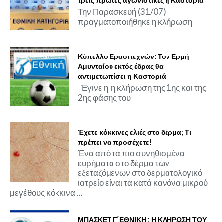
τρεις πρώτες αγωνιστικές η Καστοριά
Την Παρασκευή (31/07)
πραγματοποιήθηκε η κλήρωση
Κύπελλο Ερασιτεχνών: Τον Ερμή
Αμυνταίου εκτός έδρας θα
αντιμετωπίσει η Καστοριά
Έγινε η η κλήρωση της 1ης και της
2ης φάσης του
Έχετε κόκκινες ελιές στο δέρμα; Τι
πρέπει να προσέχετε!
Ένα από τα πιο συνηθισμένα
ευρήματα στο δέρμα των
εξεταζόμενων στο δερματολογικό
ιατρείο είναι τα κατά κανόνα μικρού
μεγέθους κόκκινα ...
ΜΠΑΣΚΕΤ Γ΄ΕΘΝΙΚΗ : Η ΚΛΗΡΩΣΗ ΤΟΥ