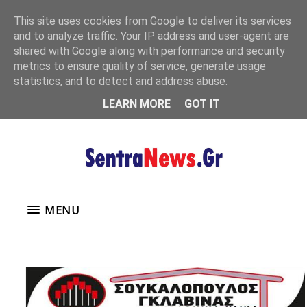
"
This site uses cookies from Google to deliver its services
MENU
and to analyze traffic. Your IP address and user-agent are
shared with Google along with performance and security
metrics to ensure quality of service, generate usage
statistics, and to detect and address abuse.
LEARN MORE
GOT IT
MENU