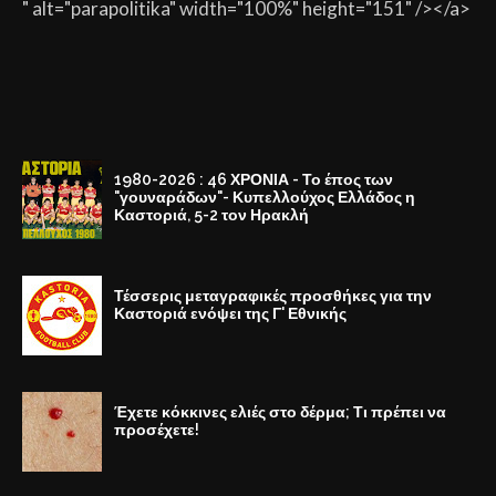
" alt="parapolitika" width="100%" height="151" /></a>
1980-2026 : 46 ΧΡΟΝΙΑ - Το έπος των
"γουναράδων"- Κυπελλούχος Ελλάδος η
Καστοριά, 5-2 τον Ηρακλή
Τέσσερις μεταγραφικές προσθήκες για την
Καστοριά ενόψει της Γ' Εθνικής
Έχετε κόκκινες ελιές στο δέρμα; Τι πρέπει να
προσέχετε!