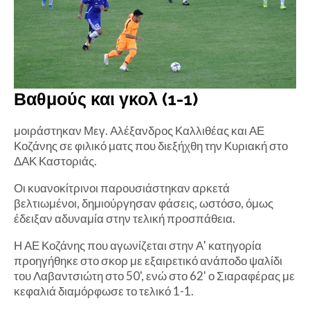
Βαθμούς και γκολ (1-1)
μοιράστηκαν Μεγ. Αλέξανδρος Καλλιθέας και ΑΕ
Κοζάνης σε φιλικό ματς που διεξήχθη την Κυριακή στο
ΔΑΚ Καστοριάς.
Οι κυανοκίτρινοι παρουσιάστηκαν αρκετά
βελτιωμένοι, δημιούργησαν φάσεις, ωστόσο, όμως
έδειξαν αδυναμία στην τελική προσπάθεια.
Η ΑΕ Κοζάνης που αγωνίζεται στην Α' κατηγορία
προηγήθηκε στο σκορ με εξαιρετικό ανάποδο ψαλίδι
του Λαβαντσιώτη στο 50', ενώ στο 62' ο Σιαραφέρας με
κεφαλιά διαμόρφωσε το τελικό 1-1.