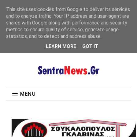
"
This site uses cookies from Google to deliver its services
MENU
and to analyze traffic. Your IP address and user-agent are
shared with Google along with performance and security
metrics to ensure quality of service, generate usage
statistics, and to detect and address abuse.
LEARN MORE
GOT IT
MENU