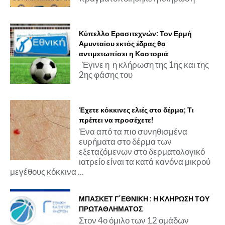
Κύπελλο Ερασιτεχνών: Τον Ερμή
Αμυνταίου εκτός έδρας θα
αντιμετωπίσει η Καστοριά
Έγινε η η κλήρωση της 1ης και της
2ης φάσης του
Έχετε κόκκινες ελιές στο δέρμα; Τι
πρέπει να προσέχετε!
Ένα από τα πιο συνηθισμένα
ευρήματα στο δέρμα των
εξεταζόμενων στο δερματολογικό
ιατρείο είναι τα κατά κανόνα μικρού
μεγέθους κόκκινα ...
ΜΠΑΣΚΕΤ Γ΄ΕΘΝΙΚΗ : Η ΚΛΗΡΩΣΗ ΤΟΥ
ΠΡΩΤΑΘΛΗΜΑΤΟΣ
Στον 4ο όμιλο των 12 ομάδων