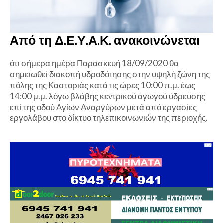
Από τη Δ.Ε.Υ.Α.Κ. ανακοινώνεται
ότι σήμερα ημέρα Παρασκευή 18/09/2020 θα
σημειωθεί διακοπή υδροδότησης στην υψηλή ζώνη της
πόλης της Καστοριάς κατά τις ώρες 10:00 π.μ. έως
14:00 μ.μ. λόγω βλάβης κεντρικού αγωγού ύδρευσης
επί της οδού Αγίων Αναργύρων μετά από εργασίες
εργολάβου στο δίκτυο τηλεπικοινωνιών της περιοχής.