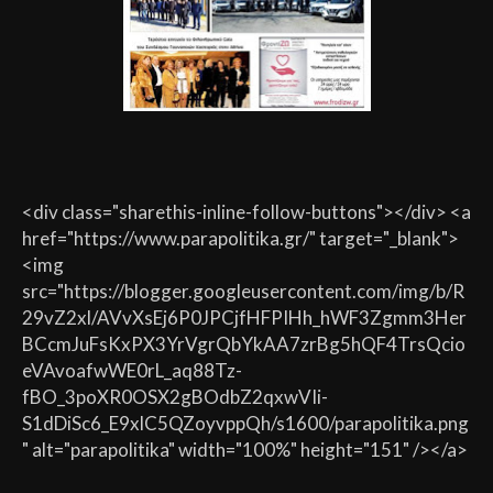
<div class="sharethis-inline-follow-buttons"></div> <a
href="https://www.parapolitika.gr/" target="_blank">
<img
src="https://blogger.googleusercontent.com/img/b/R
29vZ2xl/AVvXsEj6P0JPCjfHFPIHh_hWF3Zgmm3Her
BCcmJuFsKxPX3YrVgrQbYkAA7zrBg5hQF4TrsQcio
eVAvoafwWE0rL_aq88Tz-
fBO_3poXR0OSX2gBOdbZ2qxwVIi-
S1dDiSc6_E9xlC5QZoyvppQh/s1600/parapolitika.png
" alt="parapolitika" width="100%" height="151" /></a>