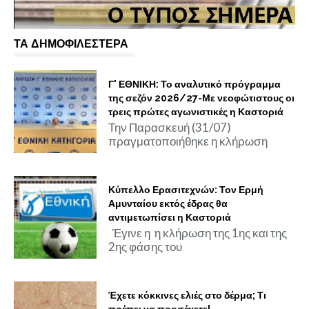
ΤΑ ΔΗΜΟΦΙΛΕΣΤΕΡΑ
Γ' ΕΘΝΙΚΗ: Το αναλυτικό πρόγραμμα
της σεζόν 2026/27-Με νεοφώτιστους οι
τρεις πρώτες αγωνιστικές η Καστοριά
Την Παρασκευή (31/07)
πραγματοποιήθηκε η κλήρωση
Κύπελλο Ερασιτεχνών: Τον Ερμή
Αμυνταίου εκτός έδρας θα
αντιμετωπίσει η Καστοριά
Έγινε η η κλήρωση της 1ης και της
2ης φάσης του
Έχετε κόκκινες ελιές στο δέρμα; Τι
πρέπει να προσέχετε!