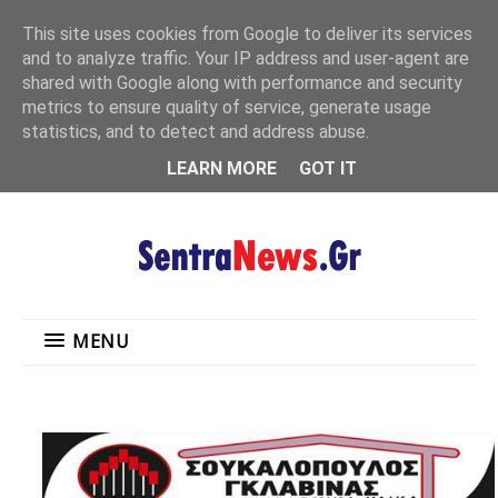
"
This site uses cookies from Google to deliver its services
MENU
and to analyze traffic. Your IP address and user-agent are
shared with Google along with performance and security
metrics to ensure quality of service, generate usage
statistics, and to detect and address abuse.
LEARN MORE
GOT IT
MENU