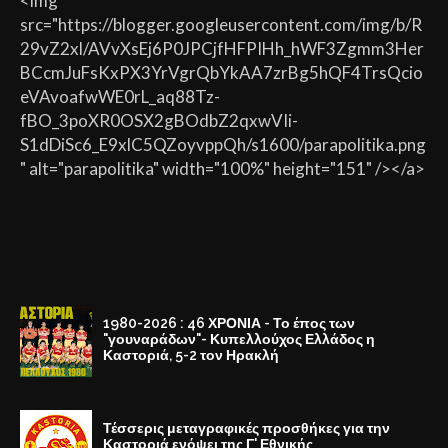
<img
src="https://blogger.googleusercontent.com/img/b/R
29vZ2xl/AVvXsEj6P0JPCjfHFPIHh_hWF3Zgmm3Her
BCcmJuFsKxPX3YrVgrQbYkAA7zrBg5hQF4TrsQcio
eVAvoafwWE0rL_aq88Tz-
fBO_3poXR0OSX2gBOdbZ2qxwVIi-
S1dDiSc6_E9xlC5QZoyvppQh/s1600/parapolitika.png
" alt="parapolitika" width="100%" height="151" /></a>
1980-2026 : 46 ΧΡΟΝΙΑ - Το έπος των
"γουναράδων"- Κυπελλούχος Ελλάδος η
Καστοριά, 5-2 τον Ηρακλή
Τέσσερις μεταγραφικές προσθήκες για την
Καστοριά ενόψει της Γ' Εθνικής