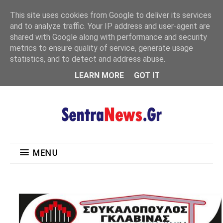
"
This site uses cookies from Google to deliver its services
MENU
and to analyze traffic. Your IP address and user-agent are
shared with Google along with performance and security
metrics to ensure quality of service, generate usage
statistics, and to detect and address abuse.
LEARN MORE
GOT IT
MENU