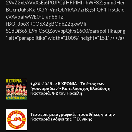
29vZ2xl/AVvXsEj6P0JPCjfHFPIHh_hWF3Zgmm3Her
BCcmJuFsKxPX3YrVgrQbYkAA7zrBg5hQF4TrsQcio
eVAvoafwWE0rL_aq88Tz-
fBO_3poXR0OSX2gBOdbZ2qxwVIi-
S1dDiSc6_E9xlC5QZoyvppQh/s1600/parapolitika.png
" alt="parapolitika" width="100%" height="151" /></a>
1980-2026 : 46 ΧΡΟΝΙΑ - Το έπος των
"γουναράδων"- Κυπελλούχος Ελλάδος η
Καστοριά, 5-2 τον Ηρακλή
Τέσσερις μεταγραφικές προσθήκες για την
Καστοριά ενόψει της Γ' Εθνικής