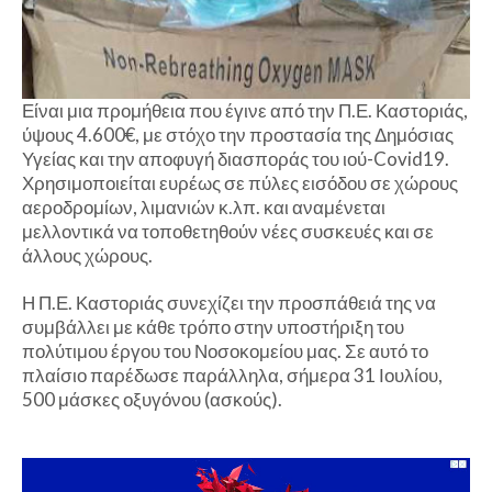
Είναι μια προμήθεια που έγινε από την Π.Ε. Καστοριάς,
ύψους 4.600€, με στόχο την προστασία της Δημόσιας
Υγείας και την αποφυγή διασποράς του ιού-Covid19.
Χρησιμοποιείται ευρέως σε πύλες εισόδου σε χώρους
αεροδρομίων, λιμανιών κ.λπ. και αναμένεται
μελλοντικά να τοποθετηθούν νέες συσκευές και σε
άλλους χώρους.
Η Π.Ε. Καστοριάς συνεχίζει την προσπάθειά της να
συμβάλλει με κάθε τρόπο στην υποστήριξη του
πολύτιμου έργου του Νοσοκομείου μας. Σε αυτό το
πλαίσιο παρέδωσε παράλληλα, σήμερα 31 Ιουλίου,
500 μάσκες οξυγόνου (ασκούς).