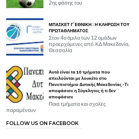
2ης φάσης του
ΜΠΑΣΚΕΤ Γ΄ΕΘΝΙΚΗ : Η ΚΛΗΡΩΣΗ ΤΟΥ
ΠΡΩΤΑΘΛΗΜΑΤΟΣ
Στον 4ο όμιλο των 12 ομάδων
προερχόμενες από ΚΔ Μακεδονία,
Θεσσαλία
Αυτά είναι τα 10 τμήματα που
απειλούνται με λουκέτο στο
Πανεπιστήμιο Δυτικής Μακεδονίας -Τι
αποφάσισε η Σύγκλητος ή τι δεν
αποφάσισε
Ποια τμήματα και σχολές
παραμένουν
FOLLOW US ON FACEBOOK