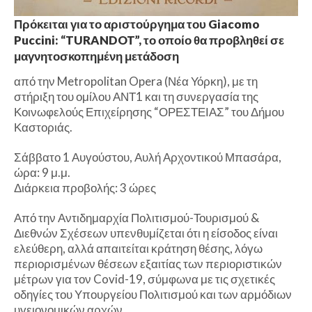
Πρόκειται για το αριστούργημα του Giacomo
Puccini: “TURANDOT”, το οποίο θα προβληθεί σε
μαγνητοσκοπημένη μετάδοση
από την Metropolitan Opera (Νέα Υόρκη), με τη
στήριξη του ομίλου ΑΝΤ1 και τη συνεργασία της
Κοινωφελούς Επιχείρησης “ΟΡΕΣΤΕΙΑΣ” του Δήμου
Καστοριάς.
Σάββατο 1 Αυγούστου, Αυλή Αρχοντικού Μπασάρα,
ώρα: 9 μ.μ.
Διάρκεια προβολής: 3 ώρες
Από την Αντιδημαρχία Πολιτισμού-Τουρισμού &
Διεθνών Σχέσεων υπενθυμίζεται ότι η είσοδος είναι
ελεύθερη, αλλά απαιτείται κράτηση θέσης, λόγω
περιορισμένων θέσεων εξαιτίας των περιοριστικών
μέτρων για τον Covid-19, σύμφωνα με τις σχετικές
οδηγίες του Υπουργείου Πολιτισμού και των αρμόδιων
υγειονομικών αρχών.