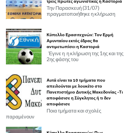
τρεις πρώτες αγωνιστικές η Καστοριά
Την Παρασκευή (31/07)
πραγματοποιήθηκε η κλήρωση
Κύπελλο Ερασιτεχνών: Τον Ερμή
Αμυνταίου εκτός έδρας θα
αντιμετωπίσει η Καστοριά
Έγινε η η κλήρωση της 1ης και της
2ης φάσης του
Αυτά είναι τα 10 τμήματα που
απειλούνται με λουκέτο στο
Πανεπιστήμιο Δυτικής Μακεδονίας -Τι
αποφάσισε η Σύγκλητος ή τι δεν
αποφάσισε
Ποια τμήματα και σχολές
παραμένουν
Κύπελλο Ερασιτεχνών: Πως