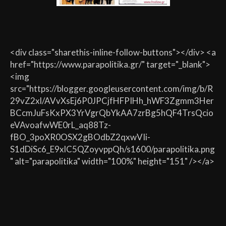
<div class="sharethis-inline-follow-buttons"></div> <a
href="https://www.parapolitika.gr/" target="_blank">
<img
src="https://blogger.googleusercontent.com/img/b/R
29vZ2xl/AVvXsEj6P0JPCjfHFPIHh_hWF3Zgmm3Her
BCcmJuFsKxPX3YrVgrQbYkAA7zrBg5hQF4TrsQcio
eVAvoafwWE0rL_aq88Tz-
fBO_3poXR0OSX2gBOdbZ2qxwVIi-
S1dDiSc6_E9xlC5QZoyvppQh/s1600/parapolitika.png
" alt="parapolitika" width="100%" height="151" /></a>