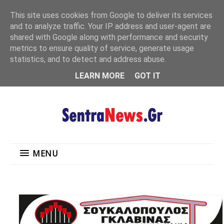
"
This site uses cookies from Google to deliver its services
MENU
and to analyze traffic. Your IP address and user-agent are
shared with Google along with performance and security
metrics to ensure quality of service, generate usage
statistics, and to detect and address abuse.
LEARN MORE
GOT IT
MENU