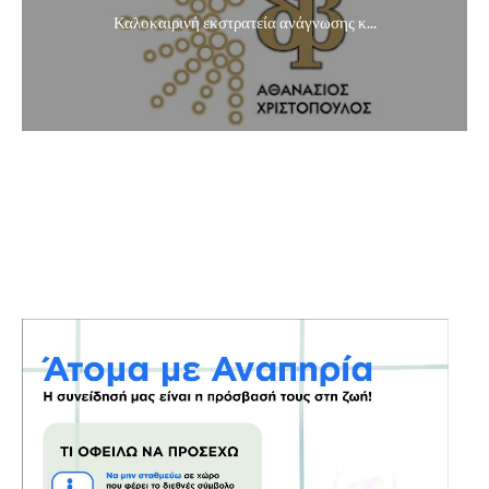
Καλοκαιρινή εκστρατεία ανάγνωσης κ...