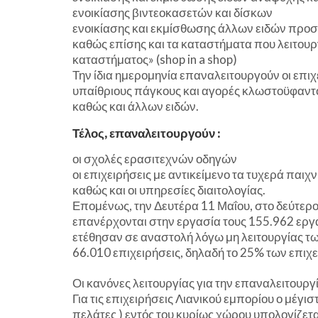
ενοικίασης βιντεοκασετών και δίσκων
ενοικίασης και εκμίσθωσης άλλων ειδών προσω
καθώς επίσης και τα καταστήματα που λειτου
καταστήματος» (shop in a shop)
Την ίδια ημερομηνία επαναλειτουργούν οι επιχε
υπαίθριους πάγκους και αγορές κλωστοϋφαντ
καθώς και άλλων ειδών.
Τέλος, επαναλειτουργούν :
οι σχολές ερασιτεχνών οδηγών
οι επιχειρήσεις με αντικείμενο τα τυχερά παιχ
καθώς και οι υπηρεσίες διαιτολογίας.
Επομένως, την Δευτέρα 11 Μαΐου, στο δεύτερο
επανέρχονται στην εργασία τους 155.962 εργ
ετέθησαν σε αναστολή λόγω μη λειτουργίας τ
66.010 επιχειρήσεις, δηλαδή το 25% των επιχ
Οι κανόνες λειτουργίας για την επαναλειτουρ
Για τις επιχειρήσεις Λιανικού εμπορίου ο μέγ
πελάτες ) εντός του κυρίως χώρου υπολογίζετα