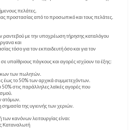
θήμενους πελάτες.
κας προστασίας από το προσωπικό και τους πελάτες.
ιν ραντεβού με την υποχρέωση τήρησης καταλόγου
όργανα και
ίας τόσο για τον εκπαιδευτή όσο και για τον
ν σε υπαίθριους πάγκους και αγορές ισχύουν τα έξης:
γκων των πωλητών.
ς έως το 50% των αρχικά συμμετεχόντων.
υ 50% στις παράλληλες λαϊκές αγορές που
ισμού.
ν ατόμων.
η σημασία της υγιεινής των χεριών.
 των κανόνων λειτουργίας είναι:
ας Καταναλωτή