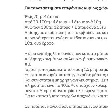
Για τα καταστήματα επιφάνειας κυρίως χώρ
Έως 20τμ: 4 άτομα
Από 20-100 τμ: 4 άτομα + 1 άτομο ανά 10τμ
Άνω των 100τμ: 12 άτομα + 1 άτομο ανά 15τμ
Επίσης, σε περίπτωση που το εμβαδόν του κα
περισσότερα του ενός επιπέδου ισχύει και το 
10τμ ανά όροφο.
Η ώρα έναρξης λειτουργίας των καταστημάτω
πώλησης χρωμάτων και λοιπών βιομηχανικών ει
πμ.
Ισχύει η υποχρεωτική απόσταση 1,5 μέτρου μ
Υφίσταται ισχυρή σύσταση για χρήση μάσκας 
Και συνιστάται η μη χρήση ανελκυστήρων. Σε
πληρότητας είναι το 40%. Αν υπάρχουν κυλιόμ
μόνο σε Άτομα με αναπηρία, ηλικιωμένους και 
Για τα καταστήματα τυχερών παιχνιδιών και σ
Ως προς τον κανόνα των επιτρεπόμενων ατόμ