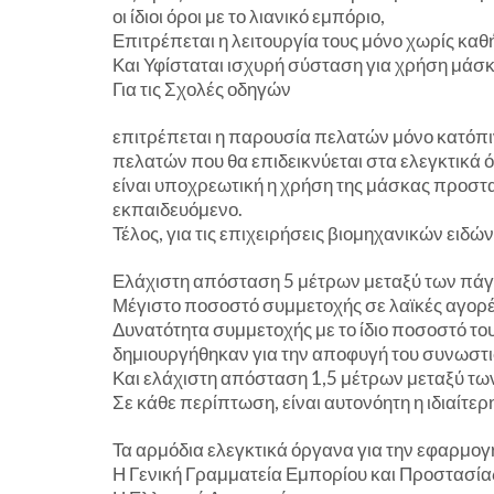
οι ίδιοι όροι με το λιανικό εμπόριο,
Επιτρέπεται η λειτουργία τους μόνο χωρίς κα
Και Υφίσταται ισχυρή σύσταση για χρήση μάσ
Για τις Σχολές οδηγών
επιτρέπεται η παρουσία πελατών μόνο κατόπ
πελατών που θα επιδεικνύεται στα ελεγκτικά 
είναι υποχρεωτική η χρήση της μάσκας προστασ
εκπαιδευόμενο.
Τέλος, για τις επιχειρήσεις βιομηχανικών ειδώ
Ελάχιστη απόσταση 5 μέτρων μεταξύ των πά
Μέγιστο ποσοστό συμμετοχής σε λαϊκές αγορέ
Δυνατότητα συμμετοχής με το ίδιο ποσοστό το
δημιουργήθηκαν για την αποφυγή του συνωστ
Και ελάχιστη απόσταση 1,5 μέτρων μεταξύ τω
Σε κάθε περίπτωση, είναι αυτονόητη η ιδιαίτερ
Τα αρμόδια ελεγκτικά όργανα για την εφαρμογή
Η Γενική Γραμματεία Εμπορίου και Προστασί