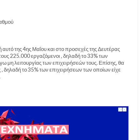
βαθμού
 αυτό της 4ης Μαΐου και στο προσεχές της Δευτέρας
τους 225.000 εργαζόμενοι , δηλαδή το 33% των
ω μη λειτουργίας των επιχειρήσεών τους. Επίσης, θα
 , δηλαδή το 35% των επιχειρήσεων των οποίων είχε
.