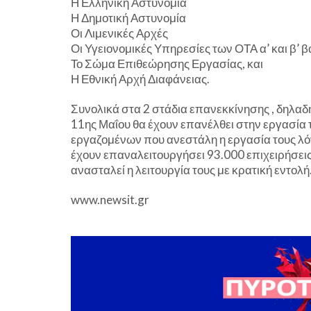
Η Ελληνική Αστυνομία
Η Δημοτική Αστυνομία
Οι Λιμενικές Αρχές
Οι Υγειονομικές Υπηρεσίες των ΟΤΑ α’ και β’ 
Το Σώμα Επιθεώρησης Εργασίας, και
Η Εθνική Αρχή Διαφάνειας.
Συνολικά στα 2 στάδια επανεκκίνησης , δηλαδή
11ης Μαΐου θα έχουν επανέλθει στην εργασία 
εργαζομένων που ανεστάλη η εργασία τους λόγ
έχουν επαναλειτουργήσει 93.000 επιχειρήσεις
ανασταλεί η λειτουργία τους με κρατική εντολή
www.newsit.gr