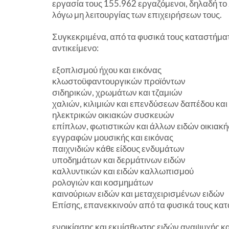
εργασία τους 155.962 εργαζόμενοι, δηλαδή τ
λόγω μη λειτουργίας των επιχειρήσεων τους.
Συγκεκριμένα, από τα φυσικά τους καταστήματ
αντικείμενο:
εξοπλισμού ήχου και εικόνας
κλωστοϋφαντουργικών προϊόντων
σιδηρικών, χρωμάτων και τζαμιών
χαλιών, κιλιμιών και επενδύσεων δαπέδου και 
ηλεκτρικών οικιακών συσκευών
επίπλων, φωτιστικών και άλλων ειδών οικιακ
εγγραφών μουσικής και εικόνας
παιχνιδιών κάθε είδους ενδυμάτων
υποδημάτων και δερμάτινων ειδών
καλλυντικών και ειδών καλλωπισμού
ρολογιών και κοσμημάτων
καινούριων ειδών και μεταχειρισμένων ειδών
Επίσης, επανεκκινούν από τα φυσικά τους κατασ
ενοικίασης και εκμίσθωσης ειδών αναψυχής κα