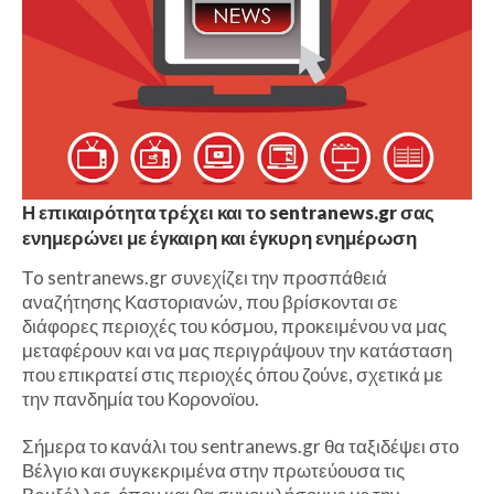
Η επικαιρότητα τρέχει και το sentranews.gr σας
ενημερώνει με έγκαιρη και έγκυρη ενημέρωση
Τo sentranews.gr συνεχίζει την προσπάθειά
αναζήτησης Καστοριανών, που βρίσκονται σε
διάφορες περιοχές του κόσμου, προκειμένου να μας
μεταφέρουν και να μας περιγράψουν την κατάσταση
που επικρατεί στις περιοχές όπου ζούνε, σχετικά με
την πανδημία του Κορονοϊου.
Σήμερα το κανάλι του sentranews.gr θα ταξιδέψει στο
Βέλγιο και συγκεκριμένα στην πρωτεύουσα τις