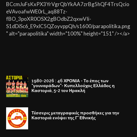
BCcmJuFsKxPX3YrVgrQbYkAA7zrBg5hQF4TrsQcio
eVAvoafwWE0rL_aq88Tz-
fBO_3poXR0OSX2gBOdbZ2qxwVIi-
S1dDiSc6_E9xlC5QZoyvppQh/s1600/parapolitika.png
" alt="parapolitika" width="100%" height="151" /></a>
1980-2026 : 46 ΧΡΟΝΙΑ - Το έπος των
"γουναράδων"- Κυπελλούχος Ελλάδος η
Καστοριά, 5-2 τον Ηρακλή
Τέσσερις μεταγραφικές προσθήκες για την
Καστοριά ενόψει της Γ' Εθνικής