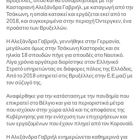
Βρυξέλλες, όπου και θα συνομιλήσουμε με την
Καστοριανή Αλεξάνδρα Γαβριήλ, με καταγωγή από την
Τσάκωνη, η οποία κατοικεί και εργάζεται εκεί από το
2018, και συγκεκριμένα στην περιοχή Όντεργκεν, ένα
προάστιο των Βρυξελλών.
Η Αλεξάνδρα Γαβριήλ, γεννήθηκε στην Γερμανία,
μεγάλωσε όμως στην Τσάκωνη Καστοριάς και σε
ηλικία 18 σπουδών πήγε για σπουδές στο Ναυτικό.
Λίγα χρόνια αργότερα διορίστηκε στον Ελληνικό
Στρατό υπηρετώντας σε διάφορες πόλεις της Ελλάδας.
Από το 2018 υπηρετεί στις Βρυξέλλες στην Ε.Ε.μαζί με
τον σύζυγό της.
Αναφέρθηκε για την κατάσταση με την πανδημία που
επικρατεί στο Βέλγιο και για τα περιοριστικά μέτρα
που ισχύουν στην χώρα αλλά και τις αποφάσεις της
Κυβέρνησης για την ενίσχυση των επιχειρήσεων και
των εργαζομένων που έχουν πληγεί από τον Κορονοϊό.
Η Αλεξάνδρα Γαβριήλ ενημερώνεται καθημερινά για