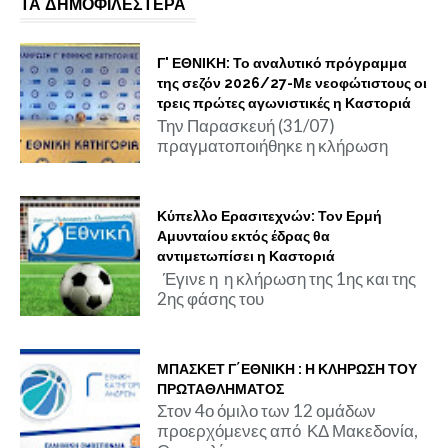
ΤΑ ΔΗΜΟΦΙΛΕΣΤΕΡΑ
Γ' ΕΘΝΙΚΗ: Το αναλυτικό πρόγραμμα
της σεζόν 2026/27-Με νεοφώτιστους οι
τρεις πρώτες αγωνιστικές η Καστοριά
Την Παρασκευή (31/07)
πραγματοποιήθηκε η κλήρωση
Κύπελλο Ερασιτεχνών: Τον Ερμή
Αμυνταίου εκτός έδρας θα
αντιμετωπίσει η Καστοριά
Έγινε η η κλήρωση της 1ης και της
2ης φάσης του
ΜΠΑΣΚΕΤ Γ΄ΕΘΝΙΚΗ : Η ΚΛΗΡΩΣΗ ΤΟΥ
ΠΡΩΤΑΘΛΗΜΑΤΟΣ
Στον 4ο όμιλο των 12 ομάδων
προερχόμενες από ΚΔ Μακεδονία,