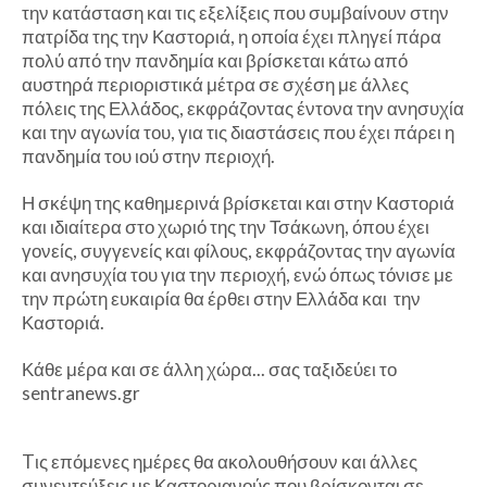
την κατάσταση και τις εξελίξεις που συμβαίνουν στην
πατρίδα της την Καστοριά, η οποία έχει πληγεί πάρα
πολύ από την πανδημία και βρίσκεται κάτω από
αυστηρά περιοριστικά μέτρα σε σχέση με άλλες
πόλεις της Ελλάδος, εκφράζοντας έντονα την ανησυχία
και την αγωνία του, για τις διαστάσεις που έχει πάρει η
πανδημία του ιού στην περιοχή.
Η σκέψη της καθημερινά βρίσκεται και στην Καστοριά
και ιδιαίτερα στο χωριό της την Τσάκωνη, όπου έχει
γονείς, συγγενείς και φίλους, εκφράζοντας την αγωνία
και ανησυχία του για την περιοχή, ενώ όπως τόνισε με
την πρώτη ευκαιρία θα έρθει στην Ελλάδα και την
Καστοριά.
Κάθε μέρα και σε άλλη χώρα... σας ταξιδεύει το
sentranews.gr
Tις επόμενες ημέρες θα ακολουθήσουν και άλλες
συνεντεύξεις με Καστοριανούς που βρίσκονται σε