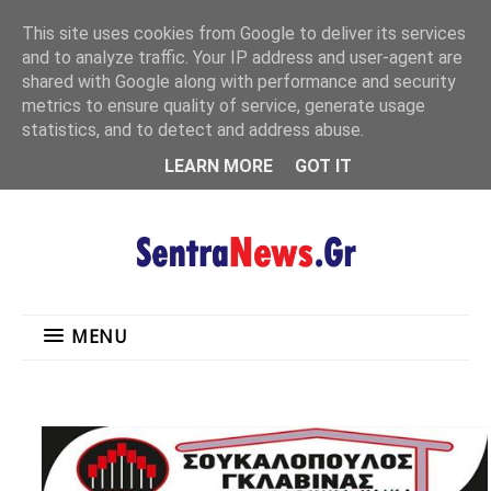
"
This site uses cookies from Google to deliver its services
MENU
and to analyze traffic. Your IP address and user-agent are
shared with Google along with performance and security
metrics to ensure quality of service, generate usage
statistics, and to detect and address abuse.
LEARN MORE
GOT IT
MENU