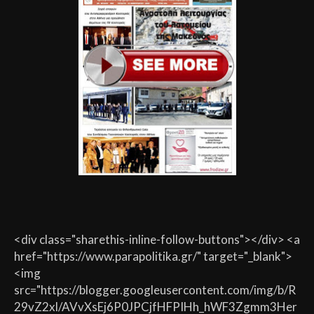
<div class="sharethis-inline-follow-buttons"></div> <a
href="https://www.parapolitika.gr/" target="_blank">
<img
src="https://blogger.googleusercontent.com/img/b/R
29vZ2xl/AVvXsEj6P0JPCjfHFPIHh_hWF3Zgmm3Her