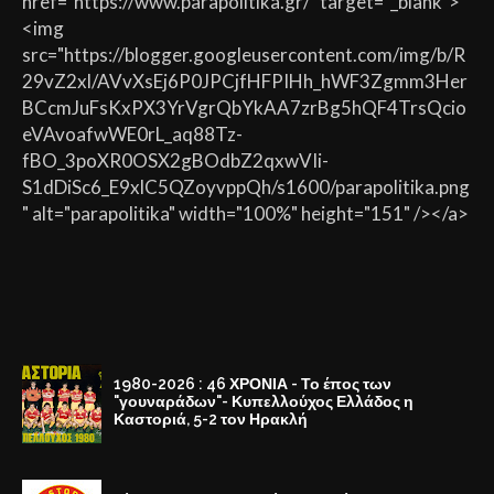
href="https://www.parapolitika.gr/" target="_blank">
<img
src="https://blogger.googleusercontent.com/img/b/R
29vZ2xl/AVvXsEj6P0JPCjfHFPIHh_hWF3Zgmm3Her
BCcmJuFsKxPX3YrVgrQbYkAA7zrBg5hQF4TrsQcio
eVAvoafwWE0rL_aq88Tz-
fBO_3poXR0OSX2gBOdbZ2qxwVIi-
S1dDiSc6_E9xlC5QZoyvppQh/s1600/parapolitika.png
" alt="parapolitika" width="100%" height="151" /></a>
1980-2026 : 46 ΧΡΟΝΙΑ - Το έπος των
"γουναράδων"- Κυπελλούχος Ελλάδος η
Καστοριά, 5-2 τον Ηρακλή