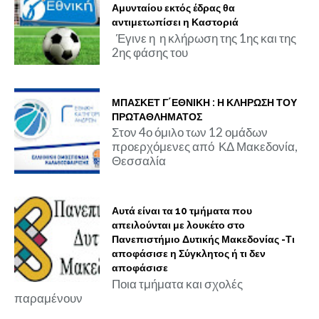
Αμυνταίου εκτός έδρας θα
αντιμετωπίσει η Καστοριά
Έγινε η η κλήρωση της 1ης και της
2ης φάσης του
ΜΠΑΣΚΕΤ Γ΄ΕΘΝΙΚΗ : Η ΚΛΗΡΩΣΗ ΤΟΥ
ΠΡΩΤΑΘΛΗΜΑΤΟΣ
Στον 4ο όμιλο των 12 ομάδων
προερχόμενες από ΚΔ Μακεδονία,
Θεσσαλία
Αυτά είναι τα 10 τμήματα που
απειλούνται με λουκέτο στο
Πανεπιστήμιο Δυτικής Μακεδονίας -Τι
αποφάσισε η Σύγκλητος ή τι δεν
αποφάσισε
Ποια τμήματα και σχολές
παραμένουν