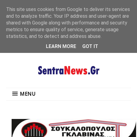
"
This site uses cookies from Google to deliver its services
MENU
and to analyze traffic. Your IP address and user-agent are
shared with Google along with performance and security
metrics to ensure quality of service, generate usage
statistics, and to detect and address abuse.
LEARN MORE
GOT IT
MENU