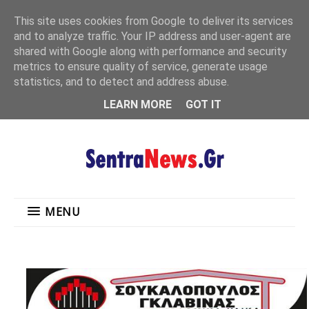
"
This site uses cookies from Google to deliver its services
MENU
and to analyze traffic. Your IP address and user-agent are
shared with Google along with performance and security
metrics to ensure quality of service, generate usage
statistics, and to detect and address abuse.
LEARN MORE
GOT IT
MENU