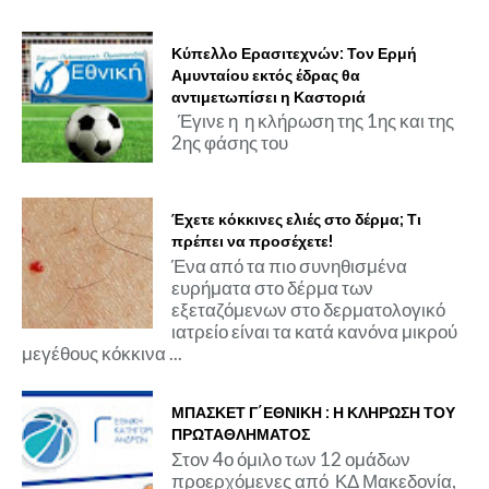
Κύπελλο Ερασιτεχνών: Τον Ερμή
Αμυνταίου εκτός έδρας θα
αντιμετωπίσει η Καστοριά
Έγινε η η κλήρωση της 1ης και της
2ης φάσης του
Έχετε κόκκινες ελιές στο δέρμα; Τι
πρέπει να προσέχετε!
Ένα από τα πιο συνηθισμένα
ευρήματα στο δέρμα των
εξεταζόμενων στο δερματολογικό
ιατρείο είναι τα κατά κανόνα μικρού
μεγέθους κόκκινα ...
ΜΠΑΣΚΕΤ Γ΄ΕΘΝΙΚΗ : Η ΚΛΗΡΩΣΗ ΤΟΥ
ΠΡΩΤΑΘΛΗΜΑΤΟΣ
Στον 4ο όμιλο των 12 ομάδων
προερχόμενες από ΚΔ Μακεδονία,