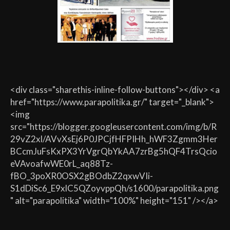
<div class="sharethis-inline-follow-buttons"></div> <a
href="https://www.parapolitika.gr/" target="_blank">
<img
src="https://blogger.googleusercontent.com/img/b/R
29vZ2xl/AVvXsEj6P0JPCjfHFPIHh_hWF3Zgmm3Her
BCcmJuFsKxPX3YrVgrQbYkAA7zrBg5hQF4TrsQcio
eVAvoafwWE0rL_aq88Tz-
fBO_3poXR0OSX2gBOdbZ2qxwVIi-
S1dDiSc6_E9xlC5QZoyvppQh/s1600/parapolitika.png
" alt="parapolitika" width="100%" height="151" /></a>