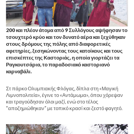
200 και πλέον άτομα από 9 Συλλόγους αψήφησαν το
τσουχτερό κρύο και τον δυνατό αέρα και ξεχύθηκαν
στους δρόμους της πόλης από διαφορετικές
αφετηρίες, ξεσηκώνοντας τους κατοίκους και τους
επισκέπτες της Καστοριάς, η οποία γιορτάζει τα
Ραγκουτσάρια, το παραδοσιακό καστοριανό
καρναβάλι.
Στ πάρκο Ολυμπιακής Φλόγας, δίπλα στη «Μαγική
Λιμνοπολιτεία», έγινε το «Αντάμωμα», όπου χόρεψαν
και τραγούδησαν όλοι μαζί, ενώ στο τέλος
“αποζημιώθηκαν” με τοπικό κρασί και ζεστό φαγητό.