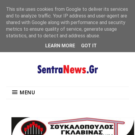
"
This site uses cookies from Google to deliver its services
MENU
and to analyze traffic. Your IP address and user-agent are
shared with Google along with performance and security
metrics to ensure quality of service, generate usage
statistics, and to detect and address abuse.
LEARN MORE
GOT IT
MENU