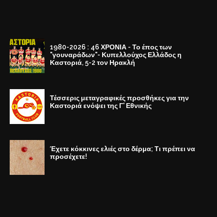
1980-2026 : 46 ΧΡΟΝΙΑ - Το έπος των
"γουναράδων"- Κυπελλούχος Ελλάδος η
Καστοριά, 5-2 τον Ηρακλή
Τέσσερις μεταγραφικές προσθήκες για την
Καστοριά ενόψει της Γ' Εθνικής
Έχετε κόκκινες ελιές στο δέρμα; Τι πρέπει να
προσέχετε!