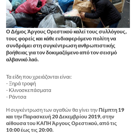
Ο Δήμος Άργους Ορεστικού καλεί τους συλλόγους,
τους φορείς και κάθε ενδιαφερόμενο πολίτη να
συνδράμει στη συγκέντρωση ανθρωπιστικής
βοήθειας για τον δοκιμαζόμενο από τον σεισμό
αλβανικό λαό.
Τα είδη που χρειάζονται είναι:
-
Ξηρά τροφή
-
Κλινοσκεπάσματα
-
Ράντσα
Η συγκέντρωση των αγαθών θα γίνει την
Πέμπτη 19
και την Παρασκευή 20 Δεκεμβρίου 2019, στην
αίθουσα του ΚΑΠΗ Άργους Ορεστικού, από τις
10:00 έως τις 20:00.