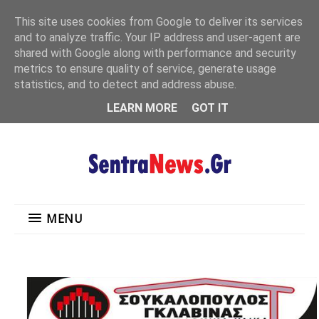
"
This site uses cookies from Google to deliver its services
MENU
and to analyze traffic. Your IP address and user-agent are
shared with Google along with performance and security
metrics to ensure quality of service, generate usage
statistics, and to detect and address abuse.
LEARN MORE
GOT IT
MENU