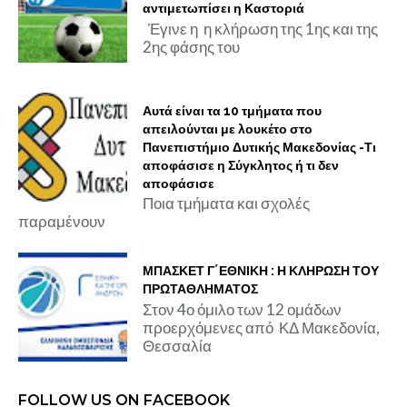
αντιμετωπίσει η Καστοριά
Έγινε η η κλήρωση της 1ης και της
2ης φάσης του
Αυτά είναι τα 10 τμήματα που
απειλούνται με λουκέτο στο
Πανεπιστήμιο Δυτικής Μακεδονίας -Τι
αποφάσισε η Σύγκλητος ή τι δεν
αποφάσισε
Ποια τμήματα και σχολές
παραμένουν
ΜΠΑΣΚΕΤ Γ΄ΕΘΝΙΚΗ : Η ΚΛΗΡΩΣΗ ΤΟΥ
ΠΡΩΤΑΘΛΗΜΑΤΟΣ
Στον 4ο όμιλο των 12 ομάδων
προερχόμενες από ΚΔ Μακεδονία,
Θεσσαλία
FOLLOW US ON FACEBOOK