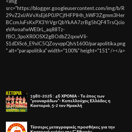
<img
src="https://blogger.googleusercontent.com/img/b/R
29vZ2xl/AVvXsEj6P0JPCjfHFPIHh_hWF3Zgmm3Her
BCcmJuFsKxPX3YrVgrQbYkAA7zrBg5hQF4TrsQcio
eVAvoafwWE0rL_aq88Tz-
fBO_3poXR0OSX2gBOdbZ2qxwVIi-
S1dDiSc6_E9xlC5QZoyvppQh/s1600/parapolitika.png
" alt="parapolitika" width="100%" height="151" /></a>
1980-2026 : 46 ΧΡΟΝΙΑ - Το έπος των
"γουναράδων"- Κυπελλούχος Ελλάδος η
Καστοριά, 5-2 τον Ηρακλή
Τέσσερις μεταγραφικές προσθήκες για την
Καστοριά ενόψει της Γ' Εθνικής