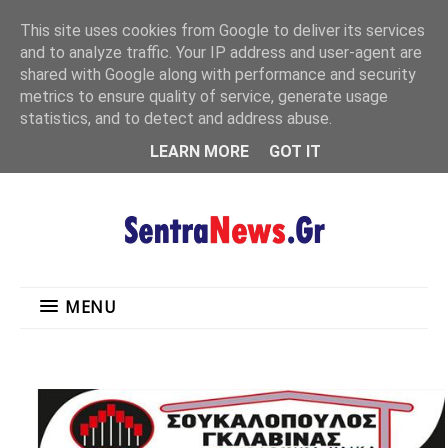
"
This site uses cookies from Google to deliver its services
MENU
and to analyze traffic. Your IP address and user-agent are
shared with Google along with performance and security
metrics to ensure quality of service, generate usage
statistics, and to detect and address abuse.
LEARN MORE
GOT IT
MENU