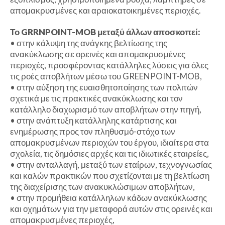
απομακρυσμένες και αραιοκατοικημένες περιοχές.
Το GRRNPOINT-MOB μεταξύ άλλων αποσκοπεί:
•
στην κάλυψη της ανάγκης βελτίωσης της
ανακύκλωσης σε ορεινές και απομακρυσμένες
περιοχές, προσφέροντας κατάλληλες λύσεις για όλες
τις ροές αποβλήτων μέσω του GREENPOINT-MOB,
•
στην αύξηση της ευαισθητοποίησης των πολιτών
σχετικά με τις πρακτικές ανακύκλωσης και τον
κατάλληλο διαχωρισμό των αποβλήτων στην πηγή,
•
στην ανάπτυξη κατάλληλης κατάρτισης και
ενημέρωσης προς τον πληθυσμό-στόχο των
απομακρυσμένων περιοχών του έργου, ιδιαίτερα στα
σχολεία, τις δημόσιες αρχές και τις ιδιωτικές εταιρείες,
•
στην ανταλλαγή, μεταξύ των εταίρων, τεχνογνωσίας
και καλών πρακτικών που σχετίζονται με τη βελτίωση
της διαχείρισης των ανακυκλώσιμων αποβλήτων,
•
στην προμήθεια κατάλληλων κάδων ανακύκλωσης
και οχημάτων για την μεταφορά αυτών στις ορεινές και
απομακρυσμένες περιοχές,