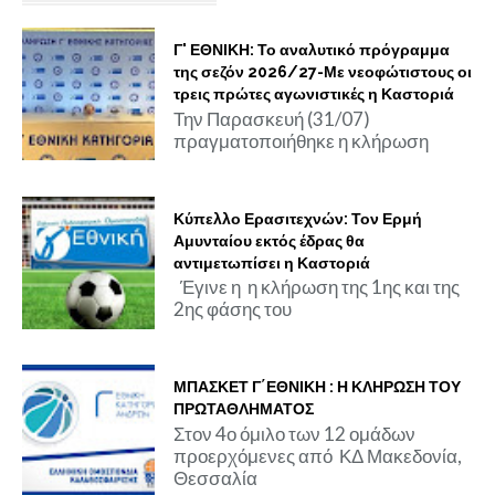
Γ' ΕΘΝΙΚΗ: Το αναλυτικό πρόγραμμα
της σεζόν 2026/27-Με νεοφώτιστους οι
τρεις πρώτες αγωνιστικές η Καστοριά
Την Παρασκευή (31/07)
πραγματοποιήθηκε η κλήρωση
Κύπελλο Ερασιτεχνών: Τον Ερμή
Αμυνταίου εκτός έδρας θα
αντιμετωπίσει η Καστοριά
Έγινε η η κλήρωση της 1ης και της
2ης φάσης του
ΜΠΑΣΚΕΤ Γ΄ΕΘΝΙΚΗ : Η ΚΛΗΡΩΣΗ ΤΟΥ
ΠΡΩΤΑΘΛΗΜΑΤΟΣ
Στον 4ο όμιλο των 12 ομάδων
προερχόμενες από ΚΔ Μακεδονία,
Θεσσαλία