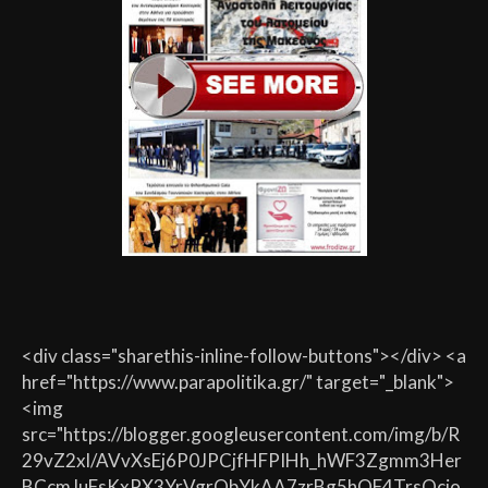
<div class="sharethis-inline-follow-buttons"></div> <a
href="https://www.parapolitika.gr/" target="_blank">
<img
src="https://blogger.googleusercontent.com/img/b/R
29vZ2xl/AVvXsEj6P0JPCjfHFPIHh_hWF3Zgmm3Her
BCcmJuFsKxPX3YrVgrQbYkAA7zrBg5hQF4TrsQcio