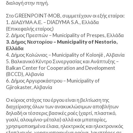
διαλογή στην πηγή.
Στο GREENPOINT-MOB, συμμετέχουν οι εξής εταίροι:
1. ΔΙΑΔΥΜΑ Α.Ε. – DIADYMA S.A., Ελλάδα
(Επικεφαλής εταίρος)
2. Δήμος Πρεσπών – Municipality of Prespes, Ελλάδα
3. Δήμος Νεστορίου – Municipality of Nestorio,
Ελλάδα
4. Δήμος Κολώνιας – Municipality of Kolonjë , Αλβανία
5. Βαλκανικό Κέντρο Συνεργασίας και Ανάπτυξης –
Balkan Center for Cooperation and Development
(BCCD), Αλβανία
6. Δήμος Αργυροκάστρου – Municipality of
Gjirokaster, Αλβανία
Ο κύριος στόχος του έργου είναι η βελτίωση της
διαχείρισης όλων των ανακυκλώσιμων αποβλήτων
δηλαδή οι τέσσερις βασικές ροές (χαρτί, πλαστικό,
γυαλί, αλουμίνιο-μέταλα) αλλά και μπαταρίες,
χρησιμοποιημένα έλαια, ηλεκτρικός και ηλεκτρονικός
εξοπλισμός, χρησιμοποιημένα ρούχα, λαμπτήρες σε