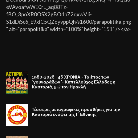
eVAvoafwWE0rL_aq88Tz-
fBO_3poXR0OSX2gBOdbZ2qxwVIi-
S1dDiSc6_E9xlC5QZoyvppQh/s1600/parapolitika.png
" alt="parapolitika" width="100%" height="151" /></a>
1980-2026 : 46 ΧΡΟΝΙΑ - Το έπος των
"γουναράδων"- Κυπελλούχος Ελλάδος η
Καστοριά, 5-2 τον Ηρακλή
Τέσσερις μεταγραφικές προσθήκες για την
Καστοριά ενόψει της Γ' Εθνικής