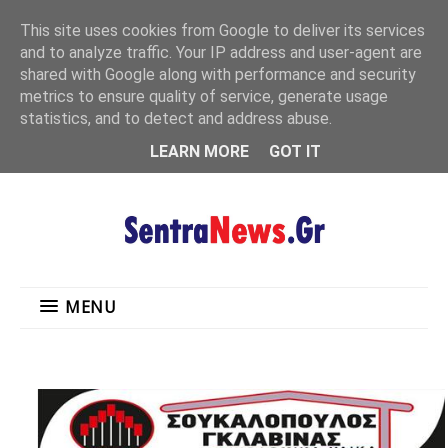
"
This site uses cookies from Google to deliver its services
MENU
and to analyze traffic. Your IP address and user-agent are
shared with Google along with performance and security
metrics to ensure quality of service, generate usage
statistics, and to detect and address abuse.
LEARN MORE
GOT IT
MENU