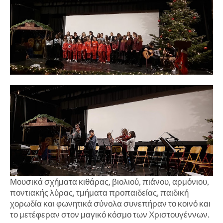
Μουσικά σχήματα κιθάρας, βιολιού, πιάνου, αρμόνιου,
ποντιακής λύρας, τμήματα προπαιδείας, παιδική
χορωδία και φωνητικά σύνολα συνεπήραν το κοινό και
το μετέφεραν στον μαγικό κόσμο των Χριστουγέννων.