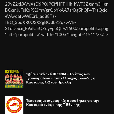
29vZ2xl/AVvXsEj6P0JPCjfHFPIHh_hWF3Zgmm3Her
BCcmJuFsKxPX3YrVgrQbYkAA7zrBg5hQF4TrsQcio
eVAvoafwWE0rL_aq88Tz-
fBO_3poXR0OSX2gBOdbZ2qxwVIi-
S1dDiSc6_E9xlC5QZoyvppQh/s1600/parapolitika.png
" alt="parapolitika" width="100%" height="151" /></a>
1980-2026 : 46 ΧΡΟΝΙΑ - Το έπος των
"γουναράδων"- Κυπελλούχος Ελλάδος η
Καστοριά, 5-2 τον Ηρακλή
Τέσσερις μεταγραφικές προσθήκες για την
Καστοριά ενόψει της Γ' Εθνικής