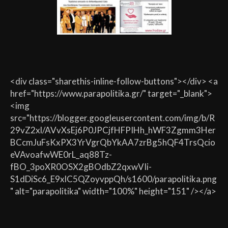
<div class="sharethis-inline-follow-buttons"></div> <a
href="https://www.parapolitika.gr/" target="_blank">
<img
src="https://blogger.googleusercontent.com/img/b/R
29vZ2xl/AVvXsEj6P0JPCjfHFPIHh_hWF3Zgmm3Her
BCcmJuFsKxPX3YrVgrQbYkAA7zrBg5hQF4TrsQcio
eVAvoafwWE0rL_aq88Tz-
fBO_3poXR0OSX2gBOdbZ2qxwVIi-
S1dDiSc6_E9xlC5QZoyvppQh/s1600/parapolitika.png
" alt="parapolitika" width="100%" height="151" /></a>