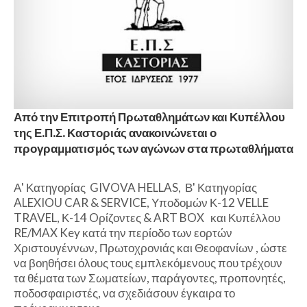
Από την Επιτροπή Πρωταθλημάτων και Κυπέλλου
της Ε.Π.Σ. Καστοριάς ανακοινώνεται ο
προγραμματισμός των αγώνων στα πρωταθλήματα
Α' Κατηγορίας GIVOVA HELLAS, Β' Κατηγορίας
ALEXIOU CAR & SERVICE, Υποδομών Κ-12 VELLE
TRAVEL, Κ-14 Oρίζοντες & ART BOX και Κυπέλλου
RE/MAX Key κατά την περίοδο των εορτών
Χριστουγέννων, Πρωτοχρονιάς και Θεοφανίων , ώστε
να βοηθήσει όλους τους εμπλεκόμενους που τρέχουν
τα θέματα των Σωματείων, παράγοντες, προπονητές,
ποδοσφαιριστές, να σχεδιάσουν έγκαιρα το