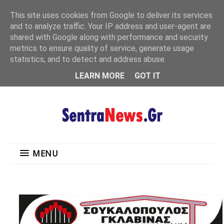
"
This site uses cookies from Google to deliver its services
MENU
and to analyze traffic. Your IP address and user-agent are
shared with Google along with performance and security
metrics to ensure quality of service, generate usage
statistics, and to detect and address abuse.
LEARN MORE
GOT IT
MENU