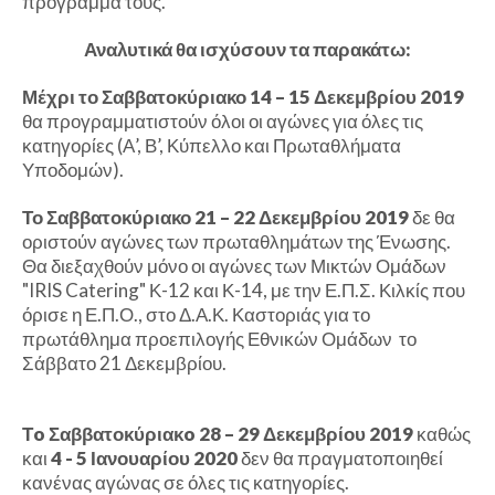
πρόγραμμα τους.
Αναλυτικά θα ισχύσουν τα παρακάτω:
Μέχρι το Σαββατοκύριακο 14 – 15 Δεκεμβρίου 2019
θα προγραμματιστούν όλοι οι αγώνες για όλες τις
κατηγορίες (Α’, Β’, Κύπελλο και Πρωταθλήματα
Υποδομών).
Το Σαββατοκύριακο 21 – 22 Δεκεμβρίου 2019
δε θα
οριστούν αγώνες των πρωταθλημάτων της Ένωσης.
Θα διεξαχθούν μόνο οι αγώνες των Μικτών Ομάδων
"IRIS Catering" Κ-12 και Κ-14, με την Ε.Π.Σ. Κιλκίς που
όρισε η Ε.Π.Ο., στο Δ.Α.Κ. Καστοριάς για το
πρωτάθλημα προεπιλογής Εθνικών Ομάδων το
Σάββατο 21 Δεκεμβρίου.
Τo Σαββατοκύριακo 28 – 29 Δεκεμβρίου 2019
καθώς
και
4 - 5 Ιανουαρίου 2020
δεν θα πραγματοποιηθεί
κανένας αγώνας σε όλες τις κατηγορίες.