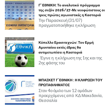
Γ' ΕΘΝΙΚΗ: Το αναλυτικό πρόγραμμα
της σεζόν 2026/27-Με νεοφώτιστους οι
τρεις πρώτες αγωνιστικές η Καστοριά
Την Παρασκευή (31/07)
πραγματοποιήθηκε η κλήρωση
Κύπελλο Ερασιτεχνών: Τον Ερμή
Αμυνταίου εκτός έδρας θα
αντιμετωπίσει η Καστοριά
Έγινε η η κλήρωση της 1ης και της
2ης φάσης του
ΜΠΑΣΚΕΤ Γ΄ΕΘΝΙΚΗ : Η ΚΛΗΡΩΣΗ ΤΟΥ
ΠΡΩΤΑΘΛΗΜΑΤΟΣ
Στον 4ο όμιλο των 12 ομάδων
προερχόμενες από ΚΔ Μακεδονία,
Θεσσαλία