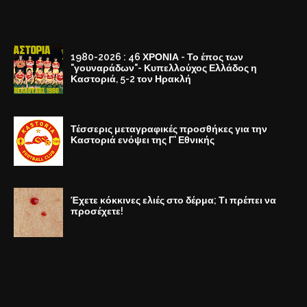
1980-2026 : 46 ΧΡΟΝΙΑ - Το έπος των
"γουναράδων"- Κυπελλούχος Ελλάδος η
Καστοριά, 5-2 τον Ηρακλή
Τέσσερις μεταγραφικές προσθήκες για την
Καστοριά ενόψει της Γ' Εθνικής
Έχετε κόκκινες ελιές στο δέρμα; Τι πρέπει να
προσέχετε!