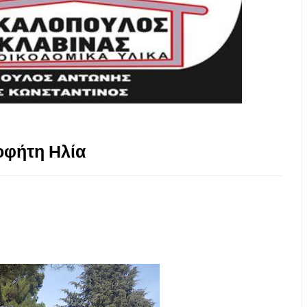
οφήτη Ηλία