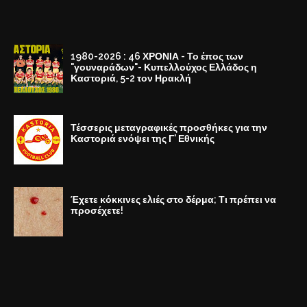
1980-2026 : 46 ΧΡΟΝΙΑ - Το έπος των
"γουναράδων"- Κυπελλούχος Ελλάδος η
Καστοριά, 5-2 τον Ηρακλή
Τέσσερις μεταγραφικές προσθήκες για την
Καστοριά ενόψει της Γ' Εθνικής
Έχετε κόκκινες ελιές στο δέρμα; Τι πρέπει να
προσέχετε!