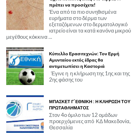
πρέπει να προσέχετε!
Ένα από τα πιο συνηθισμένα
ευρήματα στο δέρμα των
εξεταζόμενων στο δερματολογικό
ιατρείο είναι τα κατά κανόνα μικρού
μεγέθους κόκκινα ...
Κύπελλο Ερασιτεχνών: Τον Ερμή
Αμυνταίου εκτός έδρας θα
αντιμετωπίσει η Καστοριά
Έγινε η η κλήρωση της 1ης και της
2ης φάσης του
ΜΠΑΣΚΕΤ Γ΄ΕΘΝΙΚΗ : Η ΚΛΗΡΩΣΗ ΤΟΥ
ΠΡΩΤΑΘΛΗΜΑΤΟΣ
Στον 4ο όμιλο των 12 ομάδων
προερχόμενες από ΚΔ Μακεδονία,
Θεσσαλία