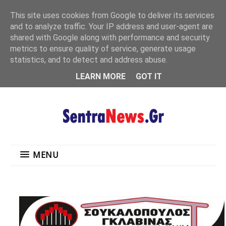
"
This site uses cookies from Google to deliver its services
MENU
and to analyze traffic. Your IP address and user-agent are
shared with Google along with performance and security
metrics to ensure quality of service, generate usage
statistics, and to detect and address abuse.
LEARN MORE
GOT IT
MENU