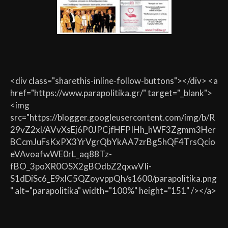
<div class="sharethis-inline-follow-buttons"></div> <a
href="https://www.parapolitika.gr/" target="_blank">
<img
src="https://blogger.googleusercontent.com/img/b/R
29vZ2xl/AVvXsEj6P0JPCjfHFPIHh_hWF3Zgmm3Her
BCcmJuFsKxPX3YrVgrQbYkAA7zrBg5hQF4TrsQcio
eVAvoafwWE0rL_aq88Tz-
fBO_3poXR0OSX2gBOdbZ2qxwVIi-
S1dDiSc6_E9xlC5QZoyvppQh/s1600/parapolitika.png
" alt="parapolitika" width="100%" height="151" /></a>