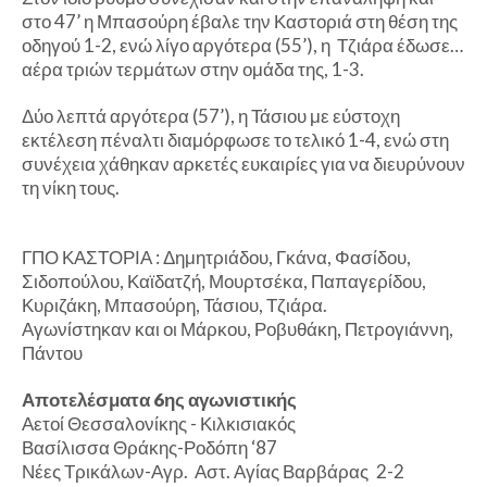
στο 47’ η Μπασούρη έβαλε την Καστοριά στη θέση της
οδηγού 1-2, ενώ λίγο αργότερα (55’), η Τζιάρα έδωσε…
αέρα τριών τερμάτων στην ομάδα της, 1-3.
Δύο λεπτά αργότερα (57’), η Τάσιου με εύστοχη
εκτέλεση πέναλτι διαμόρφωσε το τελικό 1-4, ενώ στη
συνέχεια χάθηκαν αρκετές ευκαιρίες για να διευρύνουν
τη νίκη τους.
ΓΠΟ ΚΑΣΤΟΡΙΑ : Δημητριάδου, Γκάνα, Φασίδου,
Σιδοπούλου, Καϊδατζή, Μουρτσέκα, Παπαγερίδου,
Κυριζάκη, Μπασούρη, Τάσιου, Τζιάρα.
Αγωνίστηκαν και οι Μάρκου, Ροβυθάκη, Πετρογιάννη,
Πάντου
Αποτελέσματα 6ης αγωνιστικής
Αετοί Θεσσαλονίκης - Κιλκισιακός
Βασίλισσα Θράκης-Ροδόπη ‘87
Νέες Τρικάλων-Αγρ. Αστ. Αγίας Βαρβάρας
2-2