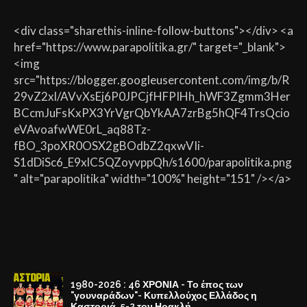
<div class="sharethis-inline-follow-buttons"></div> <a
href="https://www.parapolitika.gr/" target="_blank">
<img
src="https://blogger.googleusercontent.com/img/b/R
29vZ2xl/AVvXsEj6P0JPCjfHFPIHh_hWF3Zgmm3Her
BCcmJuFsKxPX3YrVgrQbYkAA7zrBg5hQF4TrsQcio
eVAvoafwWE0rL_aq88Tz-
fBO_3poXR0OSX2gBOdbZ2qxwVIi-
S1dDiSc6_E9xlC5QZoyvppQh/s1600/parapolitika.png
" alt="parapolitika" width="100%" height="151" /></a>
1980-2026 : 46 ΧΡΟΝΙΑ - Το έπος των
"γουναράδων"- Κυπελλούχος Ελλάδος η
Καστοριά, 5-2 τον Ηρακλή