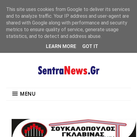
"
This site uses cookies from Google to deliver its services
MENU
and to analyze traffic. Your IP address and user-agent are
shared with Google along with performance and security
metrics to ensure quality of service, generate usage
statistics, and to detect and address abuse.
LEARN MORE
GOT IT
MENU