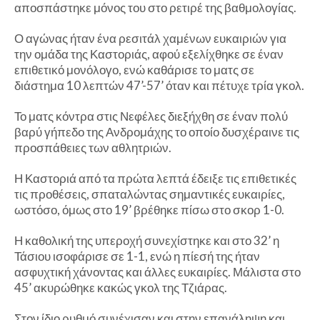
αποσπάστηκε μόνος του στο ρετιρέ της βαθμολογίας.
Ο αγώνας ήταν ένα ρεσιτάλ χαμένων ευκαιριών για
την ομάδα της Καστοριάς, αφού εξελίχθηκε σε έναν
επιθετικό μονόλογο, ενώ καθάρισε το ματς σε
διάστημα 10 λεπτών 47’-57’ όταν και πέτυχε τρία γκολ.
Το ματς κόντρα στις Νεφέλες διεξήχθη σε έναν πολύ
βαρύ γήπεδο της Ανδρομάχης το οποίο δυσχέραινε τις
προσπάθειες των αθλητριών.
Η Καστοριά από τα πρώτα λεπτά έδειξε τις επιθετικές
τις προθέσεις, σπαταλώντας σημαντικές ευκαιρίες,
ωστόσο, όμως στο 19’ βρέθηκε πίσω στο σκορ 1-0.
Η καθολική της υπεροχή συνεχίστηκε και στο 32’ η
Τάσιου ισοφάρισε σε 1-1, ενώ η πίεσή της ήταν
ασφυχτική χάνοντας και άλλες ευκαιρίες. Μάλιστα στο
45’ ακυρώθηκε κακώς γκολ της Τζιάρας.
Στον ίδιο ρυθμό συνέχισαν και στην επανάληψη και