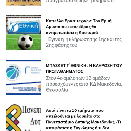
πραγματοποιήθηκε η κλήρωση
Κύπελλο Ερασιτεχνών: Τον Ερμή
Αμυνταίου εκτός έδρας θα
αντιμετωπίσει η Καστοριά
Έγινε η η κλήρωση της 1ης και της
2ης φάσης του
ΜΠΑΣΚΕΤ Γ΄ΕΘΝΙΚΗ : Η ΚΛΗΡΩΣΗ ΤΟΥ
ΠΡΩΤΑΘΛΗΜΑΤΟΣ
Στον 4ο όμιλο των 12 ομάδων
προερχόμενες από ΚΔ Μακεδονία,
Θεσσαλία
Αυτά είναι τα 10 τμήματα που
απειλούνται με λουκέτο στο
Πανεπιστήμιο Δυτικής Μακεδονίας -Τι
αποφάσισε η Σύγκλητος ή τι δεν