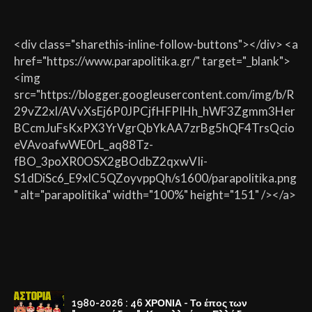
<div class="sharethis-inline-follow-buttons"></div> <a
href="https://www.parapolitika.gr/" target="_blank">
<img
src="https://blogger.googleusercontent.com/img/b/R
29vZ2xl/AVvXsEj6P0JPCjfHFPIHh_hWF3Zgmm3Her
BCcmJuFsKxPX3YrVgrQbYkAA7zrBg5hQF4TrsQcio
eVAvoafwWE0rL_aq88Tz-
fBO_3poXR0OSX2gBOdbZ2qxwVIi-
S1dDiSc6_E9xlC5QZoyvppQh/s1600/parapolitika.png
" alt="parapolitika" width="100%" height="151" /></a>
1980-2026 : 46 ΧΡΟΝΙΑ - Το έπος των