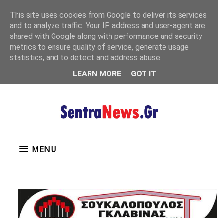
"
This site uses cookies from Google to deliver its services
MENU
and to analyze traffic. Your IP address and user-agent are
shared with Google along with performance and security
metrics to ensure quality of service, generate usage
statistics, and to detect and address abuse.
LEARN MORE
GOT IT
MENU