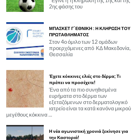
Έγινε η η κλήρωση της 1ης και της
2ης φάσης του
ΜΠΑΣΚΕΤ Γ΄ΕΘΝΙΚΗ : Η ΚΛΗΡΩΣΗ ΤΟΥ
ΠΡΩΤΑΘΛΗΜΑΤΟΣ
Στον 4ο όμιλο των 12 ομάδων
προερχόμενες από ΚΔ Μακεδονία,
Θεσσαλία
Έχετε κόκκινες ελιές στο δέρμα; Τι
πρέπει να προσέχετε!
Ένα από τα πιο συνηθισμένα
ευρήματα στο δέρμα των
εξεταζόμενων στο δερματολογικό
ιατρείο είναι τα κατά κανόνα μικρού
μεγέθους κόκκινα ...
Η νέα αγωνιστική χρονιά ξεκίνησε για
την Καστοριά!