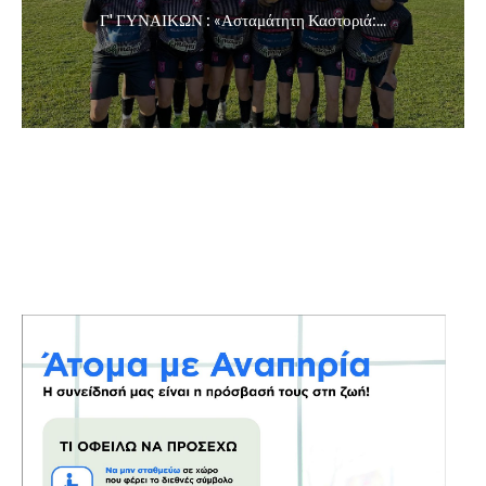
Γ' ΓΥΝΑΙΚΩΝ : «Ασταμάτητη Καστοριά:...