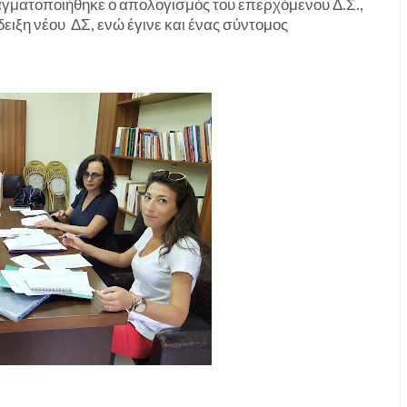
αγματοποιήθηκε ο απολογισμός του επερχόμενου Δ.Σ.,
δειξη νέου ΔΣ, ενώ έγινε και ένας σύντομος