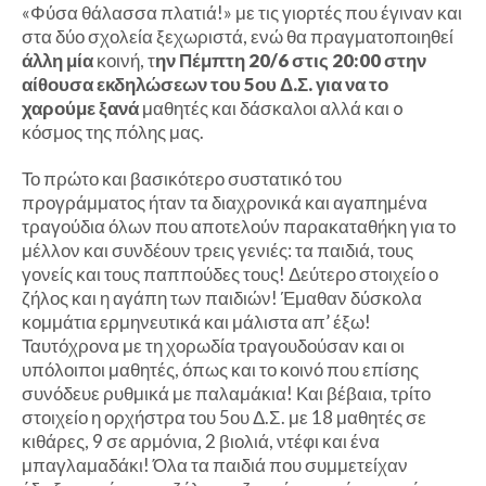
«Φύσα θάλασσα πλατιά!» με τις γιορτές που έγιναν και
στα δύο σχολεία ξεχωριστά, ενώ θα πραγματοποιηθεί
άλλη μία
κοινή, τ
ην Πέμπτη 20/6 στις 20:00 στην
αίθουσα εκδηλώσεων του 5ου Δ.Σ. για να το
χαρούμε ξανά
μαθητές και δάσκαλοι αλλά και o
κόσμος της πόλης μας.
Το πρώτο και βασικότερο συστατικό του
προγράμματος ήταν τα διαχρονικά και αγαπημένα
τραγούδια όλων που αποτελούν παρακαταθήκη για το
μέλλον και συνδέουν τρεις γενιές: τα παιδιά, τους
γονείς και τους παππούδες τους! Δεύτερο στοιχείο ο
ζήλος και η αγάπη των παιδιών! Έμαθαν δύσκολα
κομμάτια ερμηνευτικά και μάλιστα απ’ έξω!
Ταυτόχρονα με τη χορωδία τραγουδούσαν και οι
υπόλοιποι μαθητές, όπως και το κοινό που επίσης
συνόδευε ρυθμικά με παλαμάκια! Και βέβαια, τρίτο
στοιχείο η ορχήστρα του 5ου Δ.Σ. με 18 μαθητές σε
κιθάρες, 9 σε αρμόνια, 2 βιολιά, ντέφι και ένα
μπαγλαμαδάκι! Όλα τα παιδιά που συμμετείχαν