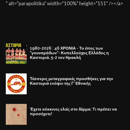
" alt="parapolitika" width="100%" height="151" /></a>
1980-2026 : 46 ΧΡΟΝΙΑ - Το έπος των
"γουναράδων"- Κυπελλούχος Ελλάδος η
Καστοριά, 5-2 τον Ηρακλή
Τέσσερις μεταγραφικές προσθήκες για την
Καστοριά ενόψει της Γ' Εθνικής
Έχετε κόκκινες ελιές στο δέρμα; Τι πρέπει να
προσέχετε!