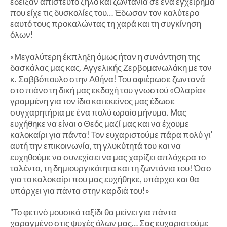
έδειξαν απίστευτο ζήλο και ζωντάνια σε ένα εγχείρημα
που είχε τις δυσκολίες του… Έδωσαν τον καλύτερο
εαυτό τους προκαλώντας τη χαρά και τη συγκίνηση
όλων!
«Μεγαλύτερη έκπληξη όμως ήταν η συνάντηση της
δασκάλας μας κας. Αγγελικής Ζερβομανωλάκη με τον
κ. Σαββόπουλο στην Αθήνα! Του αφιέρωσε ζωντανά
στο πιάνο τη δική μας εκδοχή του γνωστού «Ολαρία»
γραμμένη για τον ίδιο και εκείνος μας έδωσε
συγχαρητήρια με ένα πολύ ωραίο μήνυμα. Μας
ευχήθηκε να είναι ο Θεός μαζί μας και να έχουμε
καλοκαίρι για πάντα! Τον ευχαριστούμε πάρα πολύ γι'
αυτή την επικοινωνία, τη γλυκύτητά του και να
ευχηθούμε να συνεχίσει να μας χαρίζει απλόχερα το
ταλέντο, τη δημιουργικότητα και τη ζωντάνια του! Όσο
για το καλοκαίρι που μας ευχήθηκε, υπάρχει και θα
υπάρχει για πάντα στην καρδιά του!»
"Το φετινό μουσικό ταξίδι θα μείνει για πάντα
χαραγμένο στις ψυχές όλων μας… Σας ευχαριστούμε