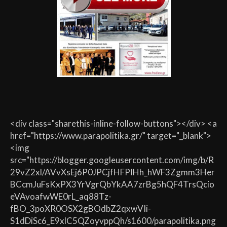
<div class="sharethis-inline-follow-buttons"></div> <a
href="https://www.parapolitika.gr/" target="_blank">
<img
src="https://blogger.googleusercontent.com/img/b/R
29vZ2xl/AVvXsEj6P0JPCjfHFPIHh_hWF3Zgmm3Her
BCcmJuFsKxPX3YrVgrQbYkAA7zrBg5hQF4TrsQcio
eVAvoafwWE0rL_aq88Tz-
fBO_3poXR0OSX2gBOdbZ2qxwVIi-
S1dDiSc6_E9xlC5QZoyvppQh/s1600/parapolitika.png