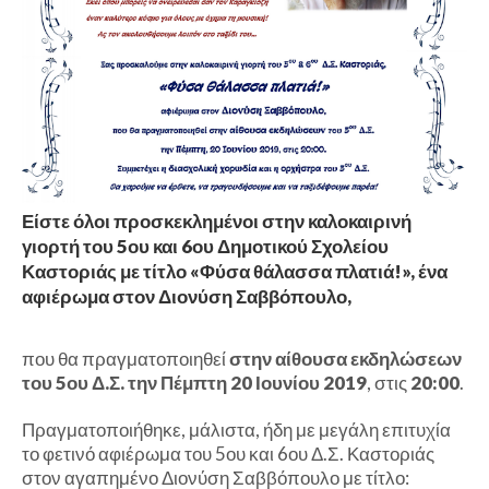
Είστε όλοι προσκεκλημένοι στην καλοκαιρινή
γιορτή του 5ου και 6ου Δημοτικού Σχολείου
Καστοριάς με τίτλο «Φύσα θάλασσα πλατιά!», ένα
αφιέρωμα στον Διονύση Σαββόπουλο,
που θα πραγματοποιηθεί
στην αίθουσα εκδηλώσεων
του 5ου Δ.Σ. την Πέμπτη 20 Ιουνίου 2019
, στις
20:00
.
Πραγματοποιήθηκε, μάλιστα, ήδη με μεγάλη επιτυχία
το φετινό αφιέρωμα του 5ου και 6ου Δ.Σ. Καστοριάς
στον αγαπημένο Διονύση Σαββόπουλο με τίτλο: