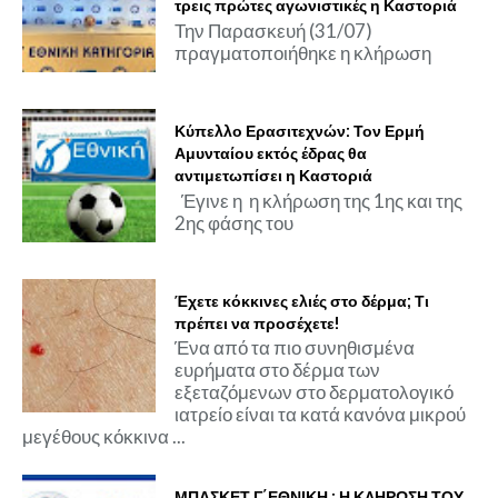
τρεις πρώτες αγωνιστικές η Καστοριά
Την Παρασκευή (31/07)
πραγματοποιήθηκε η κλήρωση
Κύπελλο Ερασιτεχνών: Τον Ερμή
Αμυνταίου εκτός έδρας θα
αντιμετωπίσει η Καστοριά
Έγινε η η κλήρωση της 1ης και της
2ης φάσης του
Έχετε κόκκινες ελιές στο δέρμα; Τι
πρέπει να προσέχετε!
Ένα από τα πιο συνηθισμένα
ευρήματα στο δέρμα των
εξεταζόμενων στο δερματολογικό
ιατρείο είναι τα κατά κανόνα μικρού
μεγέθους κόκκινα ...
ΜΠΑΣΚΕΤ Γ΄ΕΘΝΙΚΗ : Η ΚΛΗΡΩΣΗ ΤΟΥ