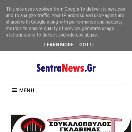
"
This site uses cookies from Google to deliver its services
MENU
and to analyze traffic. Your IP address and user-agent are
shared with Google along with performance and security
metrics to ensure quality of service, generate usage
statistics, and to detect and address abuse.
LEARN MORE
GOT IT
MENU