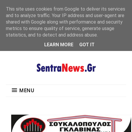
"
This site uses cookies from Google to deliver its services
MENU
and to analyze traffic. Your IP address and user-agent are
shared with Google along with performance and security
metrics to ensure quality of service, generate usage
statistics, and to detect and address abuse.
LEARN MORE
GOT IT
MENU