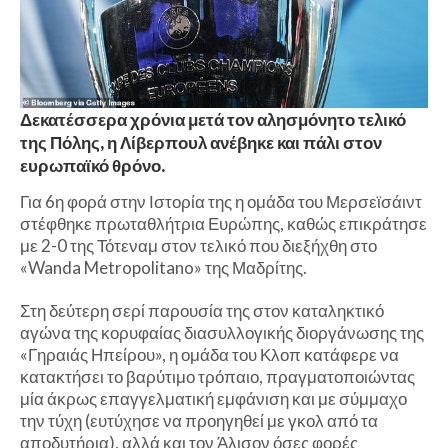
Δεκατέσσερα χρόνια μετά τον αλησμόνητο τελικό
της Πόλης, η Λίβερπουλ ανέβηκε και πάλι στον
ευρωπαϊκό θρόνο.
Για 6η φορά στην Ιστορία της η ομάδα του Μερσεϊσάιντ
στέφθηκε πρωταθλήτρια Ευρώπης, καθώς επικράτησε
με 2-0 της Τότεναμ στον τελικό που διεξήχθη στο
«Wanda Metropolitano» της Μαδρίτης.
Στη δεύτερη σερί παρουσία της στον καταληκτικό
αγώνα της κορυφαίας διασυλλογικής διοργάνωσης της
«Γηραιάς Ηπείρου», η ομάδα του Κλοπ κατάφερε να
κατακτήσει το βαρύτιμο τρόπαιο, πραγματοποιώντας
μία άκρως επαγγελματική εμφάνιση και με σύμμαχο
την τύχη (ευτύχησε να προηγηθεί με γκολ από τα
αποδυτήρια), αλλά και τον Άλισον όσες φορές