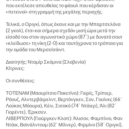
που εκτέλεσε απευθείας το φάουλ που κέρδισαν οι
«πετεινοί» στη γραμμή της μεγάλης περιοχής.
Τελικά, ο Οριγκί, όπως έκανε και με την Μπαρτσελόνα
(2 γκολ), έτσι και σήμερα σχεδόν μισή ώρα μετά την
είσοδό του στον αγωνιστικό χώρο (87΄) με δυνατό σουτ
«κλείδωσε» τη νίκη (2-0) και ταυτόχρονα το τρόπαιο για
την ομάδα του Μερσεϊσάιντ.
Διαιτητής: Νταμίρ Σκόμινα (Σλοβενία)
Κίτρινες:
Οι συνθέσεις:
ΤΟΤΕΝΑΜ (Μαουρίτσιο Ποκετίνο): Γιορίς, Τρίπιερ,
Ρόουζ, Αλντερβάιρελντ, Βερτόνγκεν, Σον, Γουίνκς (66΄
Λούκας Μόουρα), Κέιν, Σισοκό (74΄ Ντάιερ), Άλι (82΄
Γιορέντε), Έρικσεν.
ΛΙΒΕΡΠΟΥΛ (Γιούργκεν Κλοπ): Άλισον, Φαμπίνιο, Φαν
Ντάικ, Βαϊνάλντουμ (62΄ Μίλνερ), Φιρμίνο (58΄ Οριγκί),