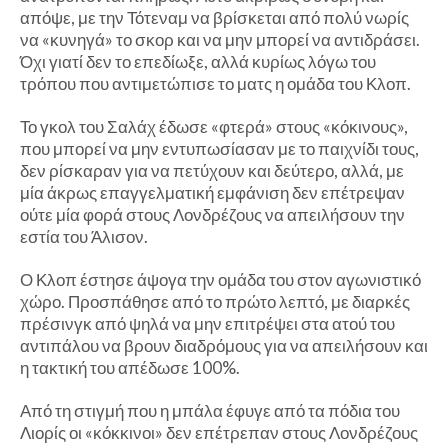
απόψε, με την Τότεναμ να βρίσκεται από πολύ νωρίς
να «κυνηγά» το σκορ και να μην μπορεί να αντιδράσει.
Όχι γιατί δεν το επεδίωξε, αλλά κυρίως λόγω του
τρόπου που αντιμετώπισε το ματς η ομάδα του Κλοπ.
Το γκολ του Σαλάχ έδωσε «φτερά» στους «κόκινους»,
που μπορεί να μην εντυπωσίασαν με το παιχνίδι τους,
δεν ρίσκαραν για να πετύχουν και δεύτερο, αλλά, με
μία άκρως επαγγελματική εμφάνιση δεν επέτρεψαν
ούτε μία φορά στους Λονδρέζους να απειλήσουν την
εστία του Άλισον.
Ο Κλοπ έστησε άψογα την ομάδα του στον αγωνιστικό
χώρο. Προσπάθησε από το πρώτο λεπτό, με διαρκές
πρέσινγκ από ψηλά να μην επιτρέψει στα ατού του
αντιπάλου να βρουν διαδρόμους για να απειλήσουν και
η τακτική του απέδωσε 100%.
Από τη στιγμή που η μπάλα έφυγε από τα πόδια του
Λιορίς οι «κόκκινοι» δεν επέτρεπαν στους Λονδρέζους