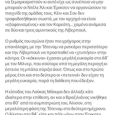
να ξεμαρκαριστούν κι αυτό είχε ως συνέπεια να μην
μπορούν οι Ντέλε Άλι και Έρικσεν να οργανώσουν το
παιχνίδι της ομάδας τους. Κέιν και Σον δεν
τροφοδοτήθηκαν σωστά, με τον αρχηγό να είναι
«εξαφανισμένος» και τον Κορεάτη... χαμένο ανάμεσα
σε δύο και τρεις αμυντικούς της Λίβερπουλ.
Ο ρυθμός του αγώνα ήταν πιο γρήγορος στην
επανάληψη, με την Τότεναμ να ρισκάρει περισσότερο
και την Λίβερπουλ να προσπαθεί να «χτυπήσει» στην
κόντρα. Οι «κόκκινοι» έχασαν μεγάλή ευκαιρία στο 68΄
με τον Μίλνερ, που σούταρε από τη μεγάλη περιοχή κι
έστειλε τη μπάλα σύριζα άουτ. Όπως και στο πρώτο
μέρος έτσι και στο δεύτερο οι «πετεινοί» δεν είχαν τη
μεγάλη ευκαιρία, παρά τη διάθεση που έδειξαν.
Η είσοδος του Λούκας Μόουρα δεν άλλαξε κάτι
ιδιαίτερα στην επίθεση, αν και ο Βραζιλιάνος νικήθηκε
στο 80΄ από το συμπατριώτη του, Άλισον, στη
μεγαλύτερη φάση της Τότεναμ στο δεύτερο ημίχρονο.
Ο Άλισον στο 84΄ είπε και πάλι «όχι» στον Έρικσεν,