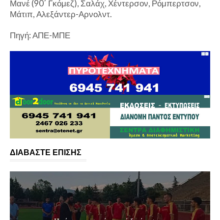
Μανέ (90΄ Γκόμεζ), Σαλάχ, Χέντερσον, Ρόμπερτσον,
Μάτιπ, Αλεξάντερ-Αρνολντ.
Πηγή: ΑΠΕ-ΜΠΕ
ΔΙΑΒΑΣΤΕ ΕΠΙΣΗΣ