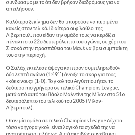
συνδυασμό με το ότι δεν βρήκαν διαδρόμους για να
απειλήσουν.
Καλύτερο ξεκίνημα δεν θα μπορούσε να περιμένει
κανείς στον τελικό. Ιδιαίτερα οι φίλαθλοι της
Λίβερπουλ, που είδαν την ομάδα τους να κερδίζει
πέναλτι στο 22ο δευτερόλεπτο του αγώνα, σε χέρι του
Σισοκό στην προσπάθεια του Μανέ να βρει συμπαίκτη
του στην περιοχή.
Ο Σαλάχ εκτέλεσε άψογα και προν συμπληρωθούν
δύο λεπτά αγώνα (1:49΄΄) άνοιξε το σκορ για τους
«κόκκινους» (1-0). Το γκολ του Αιγύπτιου ήταν το
δεύτερο πιο γρήγορο σε τελικό Champions League,
μετά από αυτό του Πάολο Μαλντίνι της Μίλαν στο 51ο
δευτερόλεπτο του τελικού του 2005 (Μίλαν-
Λίβερπουλ).
Όταν μία ομάδα σε τελικό Champions League δέχεται
τόσο γρήγορα γκολ, είναι λογικό τα σχέδιά της να
ανατρέπονται πλήρως. Αυτό ακριβώς συνέβη και