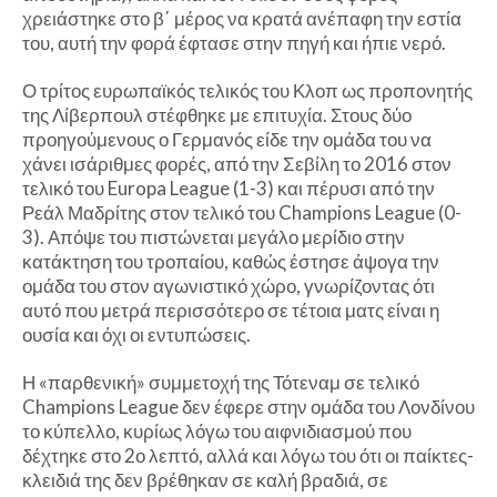
χρειάστηκε στο β΄ μέρος να κρατά ανέπαφη την εστία
του, αυτή την φορά έφτασε στην πηγή και ήπιε νερό.
Ο τρίτος ευρωπαϊκός τελικός του Κλοπ ως προπονητής
της Λίβερπουλ στέφθηκε με επιτυχία. Στους δύο
προηγούμενους ο Γερμανός είδε την ομάδα του να
χάνει ισάριθμες φορές, από την Σεβίλη το 2016 στον
τελικό του Europa League (1-3) και πέρυσι από την
Ρεάλ Μαδρίτης στον τελικό του Champions League (0-
3). Απόψε του πιστώνεται μεγάλο μερίδιο στην
κατάκτηση του τροπαίου, καθώς έστησε άψογα την
ομάδα του στον αγωνιστικό χώρο, γνωρίζοντας ότι
αυτό που μετρά περισσότερο σε τέτοια ματς είναι η
ουσία και όχι οι εντυπώσεις.
Η «παρθενική» συμμετοχή της Τότεναμ σε τελικό
Champions League δεν έφερε στην ομάδα του Λονδίνου
το κύπελλο, κυρίως λόγω του αιφνιδιασμού που
δέχτηκε στο 2ο λεπτό, αλλά και λόγω του ότι οι παίκτες-
κλειδιά της δεν βρέθηκαν σε καλή βραδιά, σε