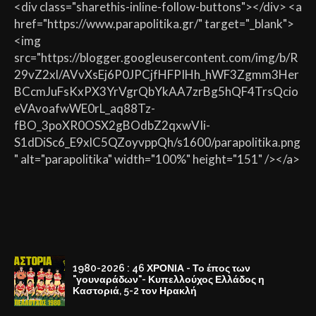
<div class="sharethis-inline-follow-buttons"></div> <a
href="https://www.parapolitika.gr/" target="_blank">
<img
src="https://blogger.googleusercontent.com/img/b/R
29vZ2xl/AVvXsEj6P0JPCjfHFPIHh_hWF3Zgmm3Her
BCcmJuFsKxPX3YrVgrQbYkAA7zrBg5hQF4TrsQcio
eVAvoafwWE0rL_aq88Tz-
fBO_3poXR0OSX2gBOdbZ2qxwVIi-
S1dDiSc6_E9xlC5QZoyvppQh/s1600/parapolitika.png
" alt="parapolitika" width="100%" height="151" /></a>
1980-2026 : 46 ΧΡΟΝΙΑ - Το έπος των
"γουναράδων"- Κυπελλούχος Ελλάδος η
Καστοριά, 5-2 τον Ηρακλή