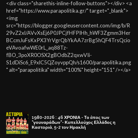
<div class="sharethis-inline-follow-buttons"></div> <a
href="https://www.parapolitika.gr/" target="_blank">
<img
src="https://blogger.googleusercontent.com/img/b/R
29vZ2xl/AVvXsEj6P0JPCjfHFPIHh_hWF3Zgmm3Her
BCcmJuFsKxPX3YrVgrQbYkAA7zrBg5hQF4TrsQcio
eVAvoafwWE0rL_aq88Tz-
fBO_3poXR0OSX2gBOdbZ2qxwVIi-
S1dDiSc6_E9xlC5QZoyvppQh/s1600/parapolitika.png
" alt="parapolitika" width="100%" height="151" /></a>
1980-2026 : 46 ΧΡΟΝΙΑ - Το έπος των
"γουναράδων"- Κυπελλούχος Ελλάδος η
Καστοριά, 5-2 τον Ηρακλή