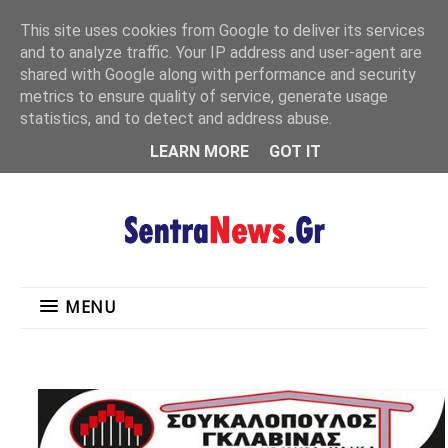
"
This site uses cookies from Google to deliver its services
MENU
and to analyze traffic. Your IP address and user-agent are
shared with Google along with performance and security
metrics to ensure quality of service, generate usage
statistics, and to detect and address abuse.
LEARN MORE
GOT IT
MENU