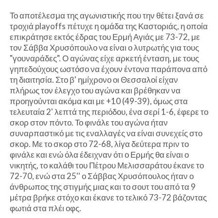
Το αποτέλεσμα της αγωνιστικής που την θέτει ξανά σε
τροχιά playoffs πέτυχε η ομάδα της Καστοριάς, η οποία
επικράτησε εκτός έδρας του Ερμή Αγιάς με 73-72, με
τον Σάββα Χρυσόπουλο να είναι ο λυτρωτής για τους
"γουναράδες". Ο αγώνας είχε αρκετή ένταση, με τους
γηπεδούχους ωστόσο να έχουν έντονα παράπονα από
τη διαιτησία. Στο β' ημίχρονο οι Θεσσαλοί είχαν
πλήρως τον έλεγχο του αγώνα και βρέθηκαν να
προηγούνται ακόμα και με +10 (49-39), όμως στα
τελευταία 2' λεπτά της περιόδου, ένα σερί 1-6, έφερε το
σκορ στον πόντο. Το φινάλε του αγώνα ήταν
συναρπαστικό με τις εναλλαγές να είναι συνεχείς στο
σκορ. Με το σκορ στο 72-68, λίγα δεύτερα πριν το
φινάλε και ενώ όλα έδειχναν ότι ο Ερμής θα είναι ο
νικητής, το καλάθι του Πέτρου Μελισσαράτου έκανε το
72-70, ενώ στα 25'' ο Σάββας Χρυσόπουλος ήταν ο
άνθρωπος της στιγμής μιας και το σουτ του από τα 9
μέτρα βρήκε στόχο και έκανε το τελικό 73-72 βάζοντας
φωτιά στα πλέι οφς.