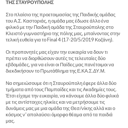
ΤΗΣ ΣΤΑΥΡΟΥΠΟΛΗΣ
Στο πλαίσιο της προετοιμασίας της Παιδικής ομάδας
του Α.Σ. Καστοριάς, η ομάδα μας έδωσε άλλο ένα
φιλικό με την Παιδική ομάδα της Σταυρούπολης στο
Κλειστό γυμναστήριο της πόλης μας, μπαίνοντας στην
τελική ευθεία για το Final 4 (17-20/5/2019 Κοζάνη).
Οι προπονητές μας είχαν την ευκαιρία να δουν τι
πρέπει να διορθώσουν αυτές τις τελευταίες δύο
εβδομάδες, για να είναι οι Παίδες μας πανέτοιμοι να
διεκδικήσουν το Πρωτάθλημα της Ε.ΚΑ.Σ.ΔΥ.Μ.
Να σημειώσουμε ότι η Σταυρούπολη έφερε άλλα δύο
τμήματα από τους Παμπαίδες και τις Ακαδημίες τους.
Έτσι είχαμε την ευκαιρία, να κάνουμε άλλα δύο φιλικά
με τις αντίστοιχες ηλικίες και να μετρήσουμε τις
δυνάμεις μας με μια ομάδα της Θεσ/νίκης αλλά και ο
κόσμος ν’ απολαύσει όμορφο θέαμα από τα παιδιά
μας.