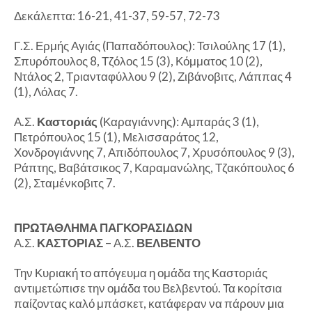
Δεκάλεπτα: 16-21, 41-37, 59-57, 72-73
Γ.Σ. Ερμής Αγιάς (Παπαδόπουλος): Τσιλούλης 17 (1),
Σπυρόπουλος 8, Τζόλος 15 (3), Κόμματος 10 (2),
Ντάλος 2, Τριανταφύλλου 9 (2), Ζιβάνοβιτς, Λάππας 4
(1), Λόλας 7.
Α.Σ.
Καστοριάς
(Καραγιάννης): Αμπαράς 3 (1),
Πετρόπουλος 15 (1), Μελισσαράτος 12,
Χονδρογιάννης 7, Απιδόπουλος 7, Χρυσόπουλος 9 (3),
Ράπτης, Βαβάτσικος 7, Καραμανώλης, Τζακόπουλος 6
(2), Σταμένκοβιτς 7.
ΠΡΩΤΑΘΛΗΜΑ ΠΑΓΚΟΡΑΣΙΔΩΝ
Α.Σ.
ΚΑΣΤΟΡΙΑΣ
– Α.Σ.
ΒΕΛΒΕΝΤΟ
Την Κυριακή το απόγευμα η ομάδα της Καστοριάς
αντιμετώπισε την ομάδα του Βελβεντού. Τα κορίτσια
παίζοντας καλό μπάσκετ, κατάφεραν να πάρουν μια