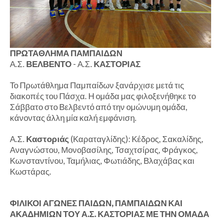
ΠΡΩΤΑΘΛΗΜΑ ΠΑΜΠΑΙΔΩΝ
Α.Σ.
ΒΕΛΒΕΝΤΟ
- Α.Σ.
ΚΑΣΤΟΡΙΑΣ
Το Πρωτάθλημα Παμπαίδων ξανάρχισε μετά τις
διακοπές του Πάσχα. Η ομάδα μας φιλοξενήθηκε το
Σάββατο στο Βελβεντό από την ομώνυμη ομάδα,
κάνοντας άλλη μία καλή εμφάνιση.
Α.Σ.
Καστοριάς
(Καραταγλίδης): Κέδρος, Σακαλίδης,
Αναγνώστου, Μονοβασίλης, Τσαχτσίρας, Φράγκος,
Κωνσταντίνου, Ταμήλιας, Φωτιάδης, Βλαχάβας και
Κωστάρας.
ΦΙΛΙΚΟΙ ΑΓΩΝΕΣ ΠΑΙΔΩΝ, ΠΑΜΠΑΙΔΩΝ ΚΑΙ
ΑΚΑΔΗΜΙΩΝ ΤΟΥ Α.Σ. ΚΑΣΤΟΡΙΑΣ ΜΕ ΤΗΝ ΟΜΑΔΑ