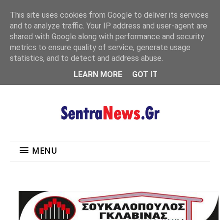
"
This site uses cookies from Google to deliver its services
MENU
and to analyze traffic. Your IP address and user-agent are
shared with Google along with performance and security
metrics to ensure quality of service, generate usage
statistics, and to detect and address abuse.
LEARN MORE
GOT IT
MENU