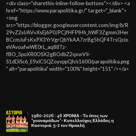
<div class="sharethis-inline-follow-buttons"></div> <a
href="https://www.parapolitika.gr/" target="_blank">
<img
src="https://blogger.googleusercontent.com/img/b/R
29vZ2xl/AVvXsEj6P0JPCjfHFPIHh_hWF3Zgmm3Her
BCcmJuFsKxPX3YrVgrQbYkAA7zrBg5hQF4TrsQcio
eVAvoafwWE0rL_aq88Tz-
fBO_3poXR0OSX2gBOdbZ2qxwVIi-
S1dDiSc6_E9xlC5QZoyvppQh/s1600/parapolitika.png
" alt="parapolitika" width="100%" height="151" /></a>
1980-2026 : 46 ΧΡΟΝΙΑ - Το έπος των
"γουναράδων"- Κυπελλούχος Ελλάδος η
Καστοριά, 5-2 τον Ηρακλή