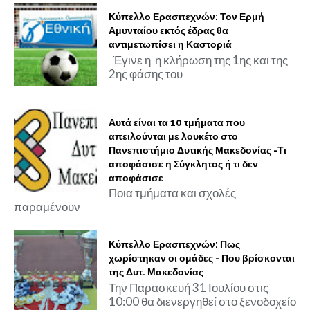
Κύπελλο Ερασιτεχνών: Τον Ερμή
Αμυνταίου εκτός έδρας θα
αντιμετωπίσει η Καστοριά
Έγινε η η κλήρωση της 1ης και της
2ης φάσης του
Αυτά είναι τα 10 τμήματα που
απειλούνται με λουκέτο στο
Πανεπιστήμιο Δυτικής Μακεδονίας -Τι
αποφάσισε η Σύγκλητος ή τι δεν
αποφάσισε
Ποια τμήματα και σχολές
παραμένουν
Κύπελλο Ερασιτεχνών: Πως
χωρίστηκαν οι ομάδες - Που βρίσκονται
της Δυτ. Μακεδονίας
Την Παρασκευή 31 Ιουλίου στις
10:00 θα διενεργηθεί στο ξενοδοχείο