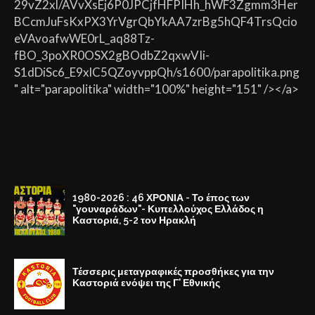
29vZ2xl/AVvXsEj6P0JPCjfHFPIHh_hWF3Zgmm3Her
BCcmJuFsKxPX3YrVgrQbYkAA7zrBg5hQF4TrsQcio
eVAvoafwWE0rL_aq88Tz-
fBO_3poXR0OSX2gBOdbZ2qxwVIi-
S1dDiSc6_E9xlC5QZoyvppQh/s1600/parapolitika.png
" alt="parapolitika" width="100%" height="151" /></a>
1980-2026 : 46 ΧΡΟΝΙΑ - Το έπος των
"γουναράδων"- Κυπελλούχος Ελλάδος η
Καστοριά, 5-2 τον Ηρακλή
Τέσσερις μεταγραφικές προσθήκες για την
Καστοριά ενόψει της Γ' Εθνικής