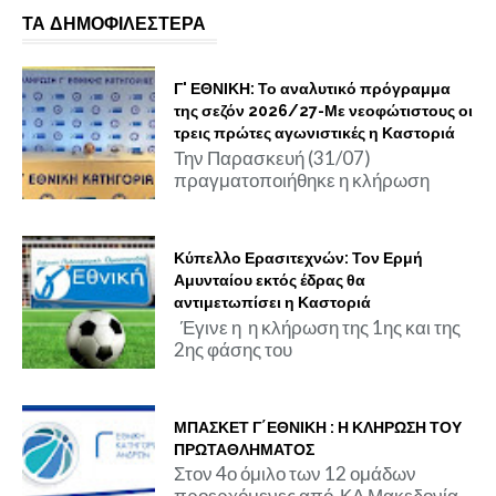
ΤΑ ΔΗΜΟΦΙΛΕΣΤΕΡΑ
Γ' ΕΘΝΙΚΗ: Το αναλυτικό πρόγραμμα
της σεζόν 2026/27-Με νεοφώτιστους οι
τρεις πρώτες αγωνιστικές η Καστοριά
Την Παρασκευή (31/07)
πραγματοποιήθηκε η κλήρωση
Κύπελλο Ερασιτεχνών: Τον Ερμή
Αμυνταίου εκτός έδρας θα
αντιμετωπίσει η Καστοριά
Έγινε η η κλήρωση της 1ης και της
2ης φάσης του
ΜΠΑΣΚΕΤ Γ΄ΕΘΝΙΚΗ : Η ΚΛΗΡΩΣΗ ΤΟΥ
ΠΡΩΤΑΘΛΗΜΑΤΟΣ
Στον 4ο όμιλο των 12 ομάδων
προερχόμενες από ΚΔ Μακεδονία,