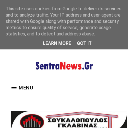
"
This site uses cookies from Google to deliver its services
MENU
and to analyze traffic. Your IP address and user-agent are
shared with Google along with performance and security
metrics to ensure quality of service, generate usage
statistics, and to detect and address abuse.
LEARN MORE
GOT IT
MENU